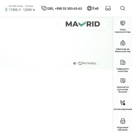
Сотиб олиш
Сотиш
1285, +998 55 503-63-63
Ўзб
11950
12045
Очиқ
маълумотлар
Офислар ва
банкоматлар
...
Янгилаш: ...
Савдодаги
мулклар
Қимматли
қоғозлар
бозори
Антикоррупция
Мурожаат
юбориш