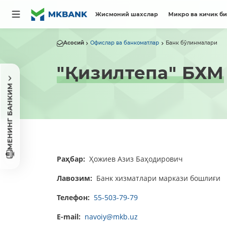
Жисмоний шахслар
Микро ва кичик б
Асосий
Офислар ва банкоматлар
Банк бўлинмалари
"Қизилтепа" БХМ
МЕНИНГ БАНКИМ
Раҳбар:
Ҳожиев Азиз Баҳодирович
Лавозим:
Банк хизматлари маркази бошлиғи
Телефон:
55-503-79-79
E-mail:
navoiy@mkb.uz