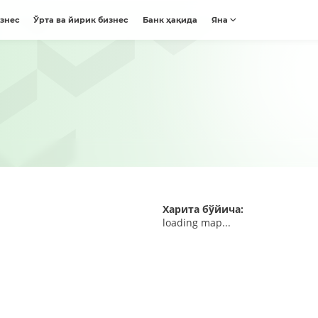
изнес
Ўрта ва йирик бизнес
Банк ҳақида
Яна
Харита бўйича:
loading map...