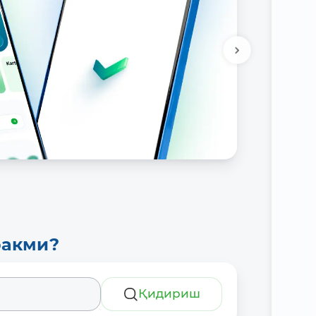
ракми?
Қидириш