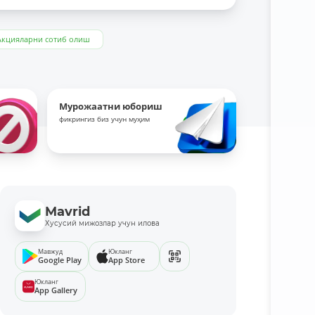
Акцияларни сотиб олиш
Мурожаатни юбориш
фикрингиз биз учун муҳим
Mavrid
Хусусий мижозлар учун илова
Мавжуд
Юкланг
Google Play
App Store
Юкланг
App Gallery