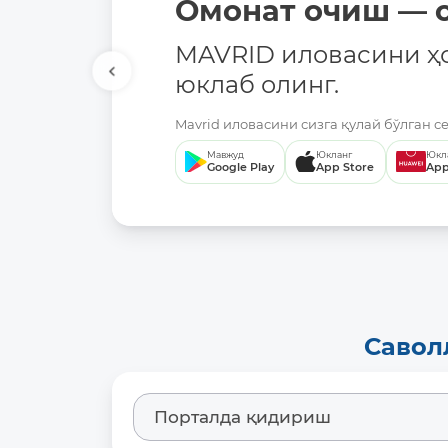
Омонат очиш — о
MAVRID иловасини ҳ
юклаб олинг.
Mavrid иловасини сизга қулай бўлган с
Мавжуд
Юкланг
Юкл
Google Play
App Store
App
Савол