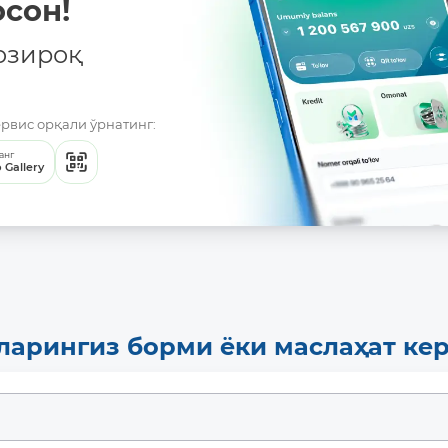
сон!
озироқ
ервис орқали ўрнатинг:
анг
 Gallery
ларингиз борми ёки маслаҳат ке