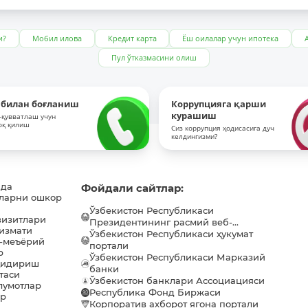
и?
Мобил илова
Кредит карта
Ёш оилалар учун ипотека
Пул ўтказмасини олиш
 билан боғланиш
Коррупцияга қарши
курашиш
-қувватлаш учун
оқ қилиш
Сиз коррупция ҳодисасига дуч
келдингизми?
ида
Фойдали сайтлар:
ларни ошкор
Ўзбекистон Республикаси
визитлари
Президентининг расмий веб-...
хизмати
Ўзбекистон Республикаси ҳукумат
-меъёрий
портали
р
Ўзбекистон Республикаси Марказий
қидириш
банки
таси
Ўзбекистон банклари Ассоциацияси
лумотлар
Республика Фонд Биржаси
ар
Корпоратив ахборот ягона портали