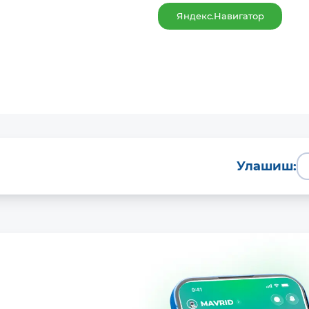
Яндекс.Навигатор
Улашиш: