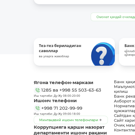
Омонат қандай очилад
Тез-тез бериладиган
Банк
саволлар
қўллаб
қўнғир
ва уларга жавоблар
Ягона телефон-маркази
Банк ҳақ
Маълумот
1285
ва
+998 55 503-63-63
қилиш
Иш тартиби: Ду-Жу 08:00-20:00
Банк рек
Ишонч телефони
Ахборот 
Норматив
+998 71 202-99-99
ҳужжатла
Иш тартиби: Ду-Жу 09:00-18:00
Сайтдан 
Минтақавий ишонч телефонлари
Сайт хари
Очиқ маъ
Коррупцияга қарши назорат
Контактл
департаменти ишонч рақами