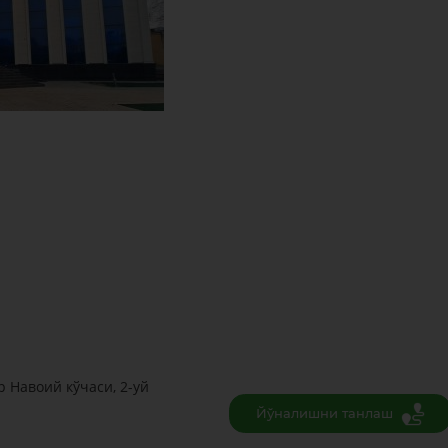
 Навоий кўчаси, 2-уй
Йўналишни танлаш