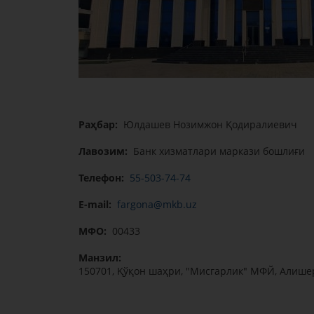
Раҳбар:
Юлдашев Нозимжон Қодиралиевич
Лавозим:
Банк хизматлари маркази бошлиғи
Телефон:
55-503-74-74
E-mail:
fargona@mkb.uz
МФО:
00433
Манзил:
150701, Қўқон шаҳри, "Мисгарлик" МФЙ, Алишер