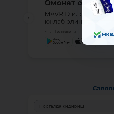
Омонат очиш — о
MAVRID иловасини ҳ
юклаб олинг.
Mavrid иловасини сизга қулай бўлган с
Мавжуд
Юкланг
Юкл
Google Play
App Store
App
Савол