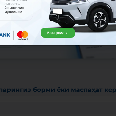
сон!
озироқ
ервис орқали ўрнатинг:
Батафсил
анг
 Gallery
ларингиз борми ёки маслаҳат ке