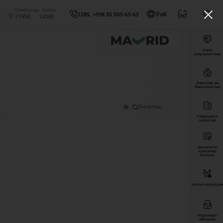
Сотиб олиш
Сотиш
1285, +998 55 503-63-63
Ўзб
11950
12045
Очиқ
маълумотлар
Офислар ва
банкоматлар
...
Янгилаш: ...
Савдодаги
мулклар
Қимматли
қоғозлар
бозори
Антикоррупция
Мурожаат
юбориш