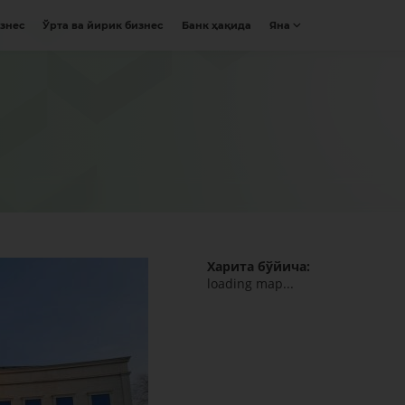
изнес
Ўрта ва йирик бизнес
Банк ҳақида
Яна
Харита бўйича:
loading map...