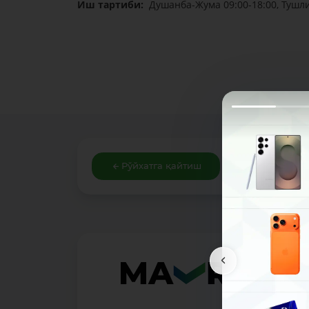
Иш тартиби:
Душанба-Жума 09:00-18:00, Тушли
Рўйхатга қайтиш