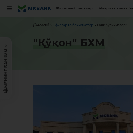
Жисмоний шахслар
Микро ва кичик б
Асосий
Офислар ва банкоматлар
Банк бўлинмалари
"Қўқон" БХМ
МЕНИНГ БАНКИМ