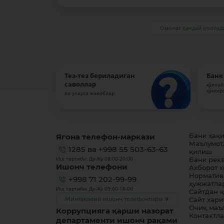
Омонат қандай очилад
Тез-тез бериладиган
Банк
саволлар
қўллаб
қўнғир
ва уларга жавоблар
Ягона телефон-маркази
Банк ҳақ
Маълумот
1285
ва
+998 55 503-63-63
қилиш
Иш тартиби: Ду-Жу 08:00-20:00
Банк рек
Ишонч телефони
Ахборот 
Норматив
+998 71 202-99-99
ҳужжатла
Иш тартиби: Ду-Жу 09:00-18:00
Сайтдан 
Минтақавий ишонч телефонлари
Сайт хари
Очиқ маъ
Коррупцияга қарши назорат
Контактл
департаменти ишонч рақами