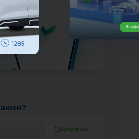
Батафс
ракми?
Қидириш