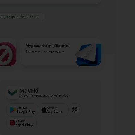
Акцияларни сотиб олиш
Мурожаатни юбориш
фикрингиз биз учун муҳим
Mavrid
Хусусий мижозлар учун илова
Мавжуд
Юкланг
Google Play
App Store
Юкланг
App Gallery