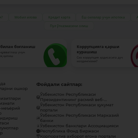
и?
Мобил илова
Кредит карта
Ёш оилалар учун ипотека
Пул ўтказмасини олиш
 билан боғланиш
Коррупцияга қарши
курашиш
-қувватлаш учун
оқ қилиш
Сиз коррупция ҳодисасига дуч
келдингизми?
ида
Фойдали сайтлар:
ларни ошкор
Ўзбекистон Республикаси
визитлари
Президентининг расмий веб-...
хизмати
Ўзбекистон Республикаси ҳукумат
-меъёрий
портали
р
Ўзбекистон Республикаси Марказий
қидириш
банки
таси
Ўзбекистон банклари Ассоциацияси
лумотлар
Республика Фонд Биржаси
ар
Корпоратив ахборот ягона портали