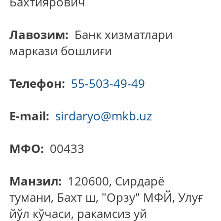
Бахтиярович
Лавозим:
Банк хизматлари
маркази бошлиғи
Телефон:
55-503-49-49
E-mail:
sirdaryo@mkb.uz
МФО:
00433
Манзил:
120600, Сирдарё
тумани, Бахт ш, "Орзу" МФЙ, Улуғ
йўл кўчаси, ракамсиз уй