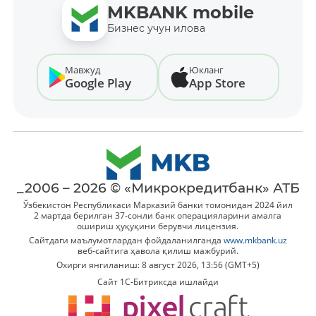
MKBANK mobile
Бизнес учун илова
Мавжуд
Юкланг
Google Play
App Store
_2006 – 2026 © «Микрокредитбанк» АТБ
Ўзбекистон Республикаси Марказий банки томонидан 2024 йил
2 мартда берилган 37-сонли банк операцияларини амалга
ошириш ҳуқуқини берувчи лицензия.
Сайтдаги маълумотлардан фойдаланилганда
www.mkbank.uz
веб-сайтига ҳавола қилиш мажбурий.
Охирги янгиланиш: 8 август 2026, 13:56 (GMT+5)
Сайт 1C-Битриксда ишлайди