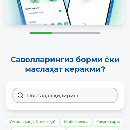
Саволларингиз борми ёки
маслаҳат керакми?
Омонат қандай очилади?
Мобил илова
Кредит карта