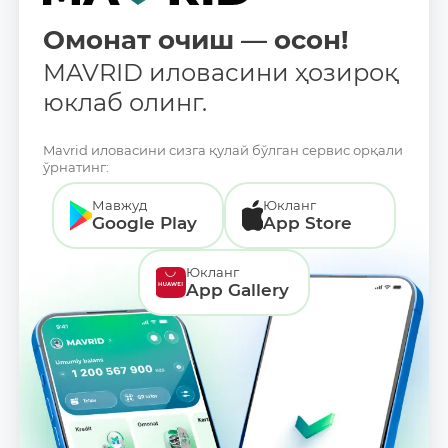
Омонат очиш — осон!
MAVRID иловасини ҳозироқ
юклаб олинг.
Mavrid иловасини сизга қулай бўлган сервис орқали
ўрнатинг:
Мавжуд
Юкланг
Google Play
App Store
Юкланг
App Gallery