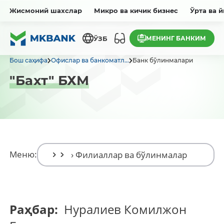
Жисмоний шахслар
Микро ва кичик бизнес
Ўрта ва 
МЕНИНГ БАНКИМ
ЎЗБ
Бош саҳифа
Офислар ва банкоматл...
Банк бўлинмалари
"Бахт" БХМ
Меню:
Раҳбар:
Нуралиев Комилжон