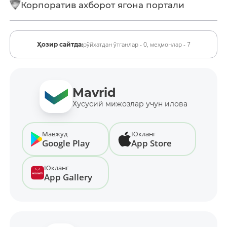
Корпоратив ахборот ягона портали
рўйхатдан ўтганлар - 0,
меҳмонлар - 7
Ҳозир сайтда:
Mavrid
Хусусий мижозлар учун илова
Мавжуд
Юкланг
Google Play
App Store
Юкланг
App Gallery