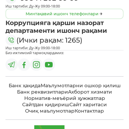
Иш тартиби: Ду-Жу 09:00-18:00
Минтақавий ишонч телефонлари
Коррупцияга қарши назорат
департаменти ишонч рақами
(Ички рақам: 1265)
Иш тартиби: Ду-Жу 09:00-18:00
Биз ижтимоий тармоқлардамиз:
Банк ҳақида
Маълумотларни ошкор қилиш
Банк реквизитлари
Ахборот хизмати
Норматив-меъёрий ҳужжатлар
Сайтдан қидириш
Сайт харитаси
Очиқ маълумотлар
Контактлар