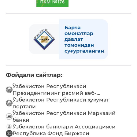
Барча
омонатлар
давлат
томонидан
суғурталанган
Фойдали сайтлар:
Ўзбекистон Республикаси
Президентининг расмий веб-...
Ўзбекистон Республикаси ҳукумат
портали
Ўзбекистон Республикаси Марказий
банки
Ўзбекистон банклари Ассоциацияси
Республика Фонд Биржаси