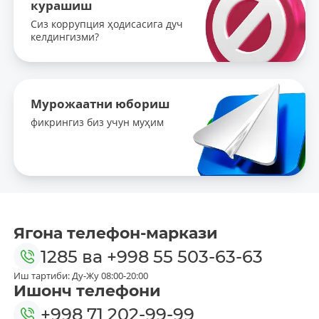
курашиш
Сиз коррупция ҳодисасига дуч
келдингизми?
Мурожаатни юбориш
фикрингиз биз учун муҳим
Ягона телефон-маркази
1285
ва
+998 55 503-63-63
Иш тартиби: Ду-Жу 08:00-20:00
Ишонч телефони
+998 71 202-99-99