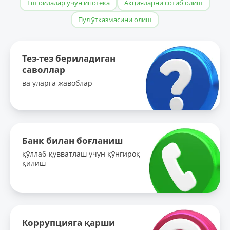
Ёш оилалар учун ипотека
Акцияларни сотиб олиш
Пул ўтказмасини олиш
Тез-тез бериладиган
саволлар
ва уларга жавоблар
Банк билан боғланиш
қўллаб-қувватлаш учун қўнғироқ
қилиш
Коррупцияга қарши