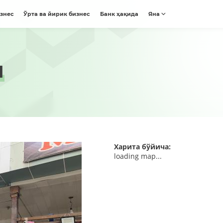
изнес
Ўрта ва йирик бизнес
Банк ҳақида
Яна
М
Харита бўйича:
loading map...