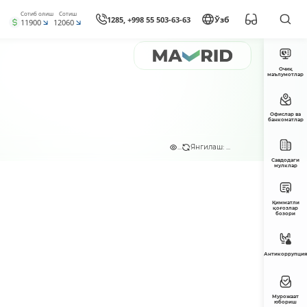
Сотиб олиш
Сотиш
1285, +998 55 503-63-63
Ўзб
11900
12060
Очиқ
маълумотлар
Офислар ва
банкоматлар
...
Янгилаш: ...
Савдодаги
мулклар
Қимматли
қоғозлар
бозори
Антикоррупция
Мурожаат
юбориш