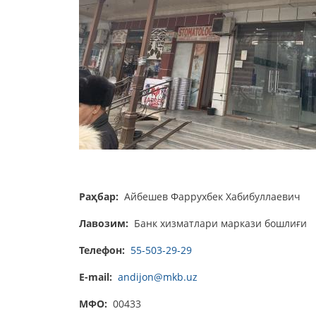
Раҳбар:
Айбешев Фаррухбек Хабибуллаевич
Лавозим:
Банк хизматлари маркази бошлиғи
Телефон:
55-503-29-29
E-mail:
andijon@mkb.uz
МФО:
00433