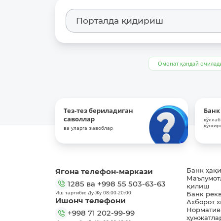
Омонат қандай очилад
Тез-тез бериладиган
Банк
саволлар
қўллаб
қўнғир
ва уларга жавоблар
Ягона телефон-маркази
Банк ҳақ
Маълумот
1285
ва
+998 55 503-63-63
қилиш
Иш тартиби: Ду-Жу 08:00-20:00
Банк рек
Ишонч телефони
Ахборот 
Норматив
+998 71 202-99-99
ҳужжатла