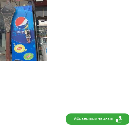
Йўналишни танлаш