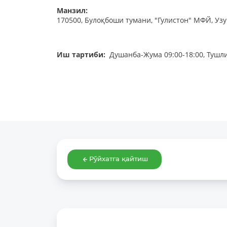
Манзил:
170500, Булоқбоши тумани, "Гулистон" МФЙ, Узун
Иш тартиби:
Душанба-Жума 09:00-18:00, Тушли
Рўйхатга қайтиш