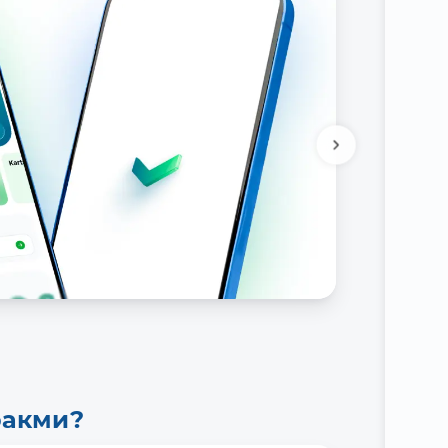
ракми?