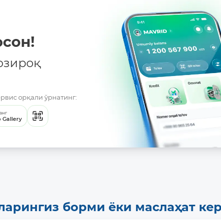
сон!
озироқ
ервис орқали ўрнатинг:
анг
 Gallery
ларингиз борми ёки маслаҳат ке