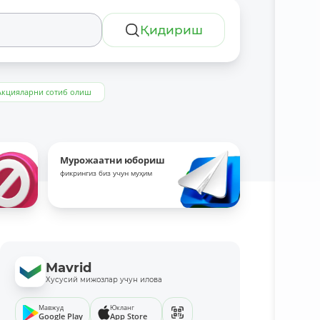
Қидириш
Акцияларни сотиб олиш
Мурожаатни юбориш
фикрингиз биз учун муҳим
Mavrid
Хусусий мижозлар учун илова
Мавжуд
Юкланг
Google Play
App Store