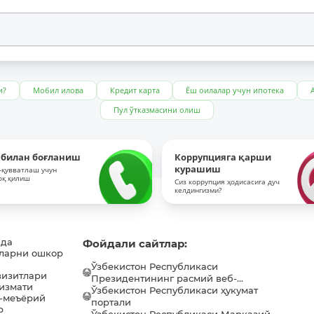
и?
Мобил илова
Кредит карта
Ёш оилалар учун ипотека
Пул ўтказмасини олиш
 билан боғланиш
Коррупцияга қарши
курашиш
-қувватлаш учун
оқ қилиш
Сиз коррупция ҳодисасига дуч
келдингизми?
ида
Фойдали сайтлар:
ларни ошкор
Ўзбекистон Республикаси
визитлари
Президентининг расмий веб-...
хизмати
Ўзбекистон Республикаси ҳукумат
-меъёрий
портали
р