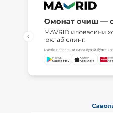
Омонат очиш — о
MAVRID иловасини ҳ
юклаб олинг.
Mavrid иловасини сизга қулай бўлган с
Мавжуд
Юкланг
Юкл
Google Play
App Store
App
Савол