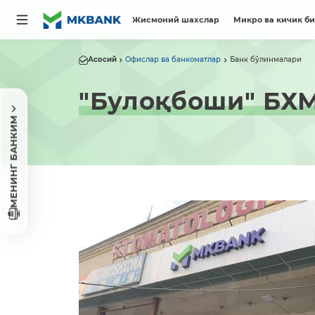
Жисмоний шахслар
Микро ва кичик б
Асосий
Офислар ва банкоматлар
Банк бўлинмалари
"Булоқбоши" БХ
МЕНИНГ БАНКИМ