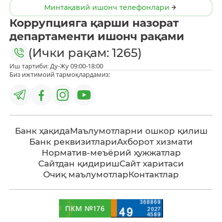
Минтақавий ишонч телефонлари
Коррупцияга қарши назорат
департаменти ишонч рақами
(Ички рақам: 1265)
Иш тартиби: Ду-Жу 09:00-18:00
Биз ижтимоий тармоқлардамиз:
Банк ҳақида
Маълумотларни ошкор қилиш
Банк реквизитлари
Ахборот хизмати
Норматив-меъёрий ҳужжатлар
Сайтдан қидириш
Сайт харитаси
Очиқ маълумотлар
Контактлар