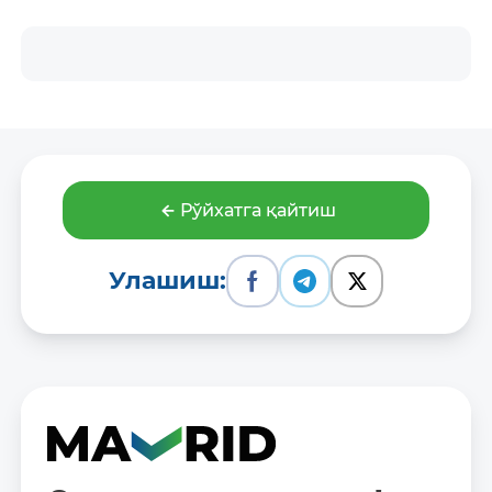
Рўйхатга қайтиш
Улашиш: