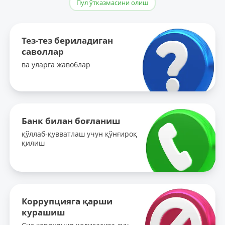
Пул ўтказмасини олиш
Тез-тез бериладиган
саволлар
ва уларга жавоблар
Банк билан боғланиш
қўллаб-қувватлаш учун қўнғироқ
қилиш
Коррупцияга қарши
курашиш