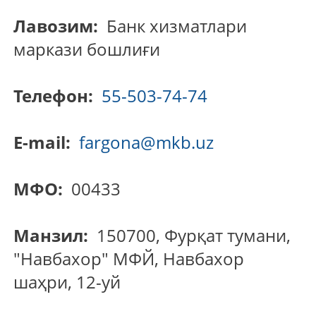
Лавозим:
Банк хизматлари
маркази бошлиғи
Телефон:
55-503-74-74
E-mail:
fargona@mkb.uz
МФО:
00433
Манзил:
150700, Фурқат тумани,
"Навбахор" МФЙ, Навбахор
шаҳри, 12-уй