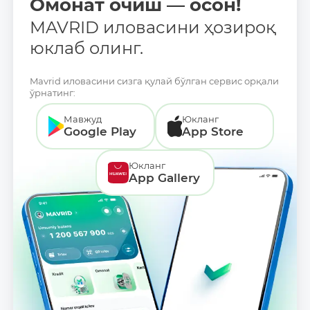
Омонат очиш — осон!
MAVRID иловасини ҳозироқ
юклаб олинг.
Mavrid иловасини сизга қулай бўлган сервис орқали
ўрнатинг:
Мавжуд
Юкланг
Google Play
App Store
Юкланг
App Gallery