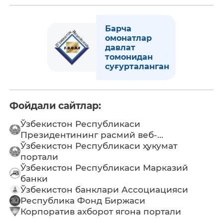
Барча
омонатлар
давлат
томонидан
суғурталанган
Фойдали сайтлар:
Ўзбекистон Республикаси
Президентининг расмий веб-...
Ўзбекистон Республикаси ҳукумат
портали
Ўзбекистон Республикаси Марказий
банки
Ўзбекистон банклари Ассоциацияси
Республика Фонд Биржаси
Корпоратив ахборот ягона портали