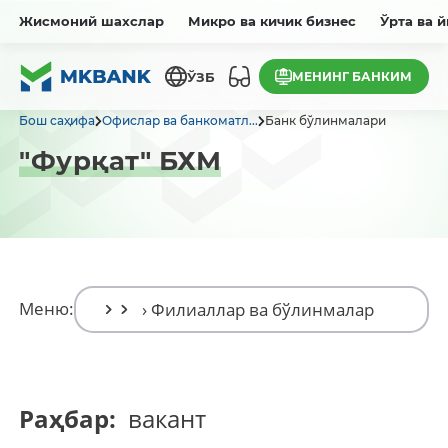
Жисмоний шахслар
Микро ва кичик бизнес
Ўрта ва 
МЕНИНГ БАНКИМ
ЎЗБ
Бош саҳифа
Офислар ва банкоматл...
Банк бўлинмалари
"Фурқат" БХМ
Меню:
Раҳбар:
вакант