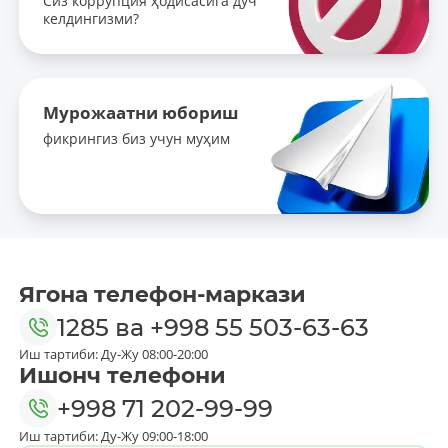
Сиз коррупция ҳодисасига дуч
келдингизми?
Мурожаатни юбориш
фикрингиз биз учун муҳим
Ягона телефон-маркази
1285
ва
+998 55 503-63-63
Иш тартиби: Ду-Жу 08:00-20:00
Ишонч телефони
+998 71 202-99-99
Иш тартиби: Ду-Жу 09:00-18:00