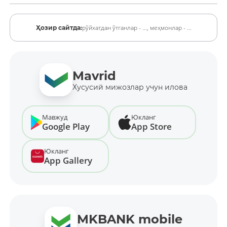
рўйхатдан ўтганлар - ...,
меҳмонлар - ...
Ҳозир сайтда:
Mavrid
Хусусий мижозлар учун илова
Мавжуд
Юкланг
Google Play
App Store
Юкланг
App Gallery
MKBANK mobile