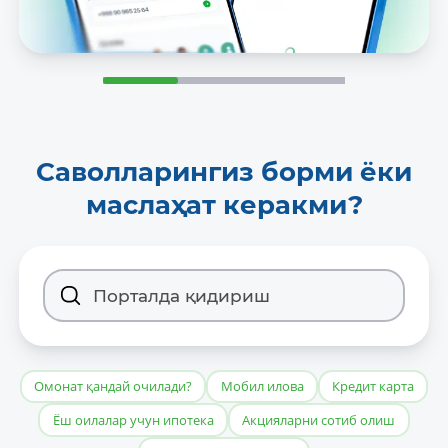
Саволларингиз борми ёки
маслаҳат керакми?
Омонат қандай очилади?
Мобил илова
Кредит карта
Ёш оилалар учун ипотека
Акцияларни сотиб олиш