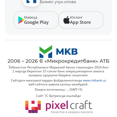
Бизнес учун илова
Мавжуд
Юкланг
Google Play
App Store
2006 – 2026 © «Микрокредитбанк» АТБ
Ўзбекистон Республикаси Марказий банки томонидан 2024 йил
2 мартда берилган 37-сонли банк операцияларини амалга
ошириш ҳуқуқини берувчи лицензия.
Сайтдаги маълумотлардан фойдаланилганда
www.mkbank.uz
веб-сайтига ҳавола қилиш мажбурий.
Охирги янгиланиш: ... (GMT+5)
Сайт 1C-Битриксда ишлайди