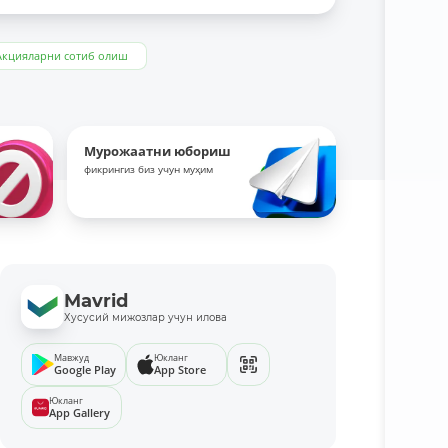
Акцияларни сотиб олиш
Мурожаатни юбориш
фикрингиз биз учун муҳим
Mavrid
Хусусий мижозлар учун илова
Мавжуд
Юкланг
Google Play
App Store
Юкланг
App Gallery