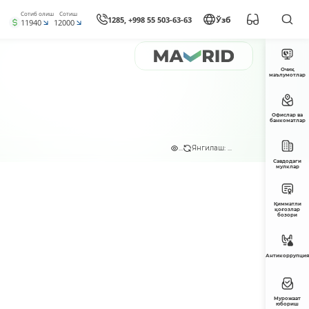
Сотиб олиш
Сотиш
1285, +998 55 503-63-63
Ўзб
11940
12000
Очиқ
маълумотлар
Офислар ва
банкоматлар
...
Янгилаш: ...
Савдодаги
мулклар
Қимматли
қоғозлар
бозори
Антикоррупция
Мурожаат
юбориш