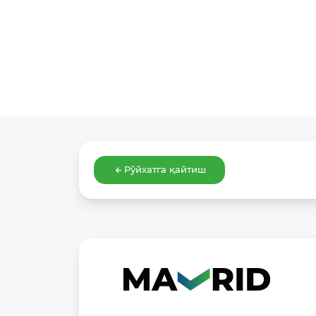
Рўйхатга қайтиш