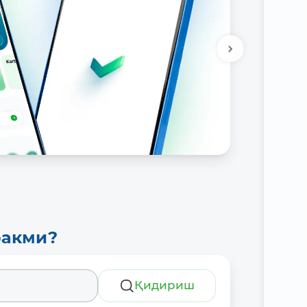
ракми?
Қидириш