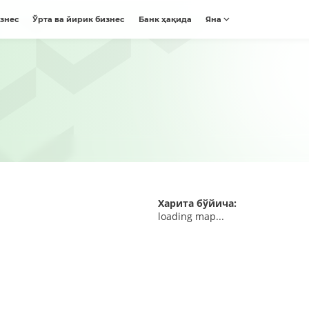
изнес
Ўрта ва йирик бизнес
Банк ҳақида
Яна
Харита бўйича:
loading map...