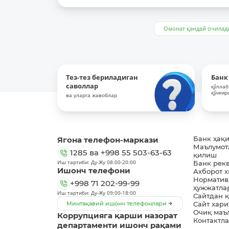
Омонат қандай очилад
Тез-тез бериладиган
Банк
саволлар
қўллаб
қўнғир
ва уларга жавоблар
Ягона телефон-маркази
Банк ҳақ
Маълумот
1285
ва
+998 55 503-63-63
қилиш
Иш тартиби: Ду-Жу 08:00-20:00
Банк рек
Ишонч телефони
Ахборот 
Норматив
+998 71 202-99-99
ҳужжатла
Иш тартиби: Ду-Жу 09:00-18:00
Сайтдан 
Минтақавий ишонч телефонлари
Сайт хари
Очиқ маъ
Коррупцияга қарши назорат
Контактл
департаменти ишонч рақами