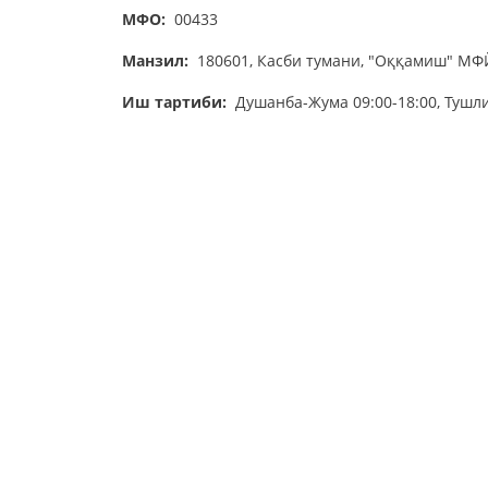
МФО:
00433
Манзил:
180601, Касби тумани, "Оққамиш" МФЙ
Иш тартиби:
Душанба-Жума 09:00-18:00, Тушли