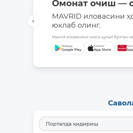
Омонат очиш — о
MAVRID иловасини ҳ
юклаб олинг.
Mavrid иловасини сизга қулай бўлган с
Мавжуд
Юкланг
Юкл
Google Play
App Store
App
Савол