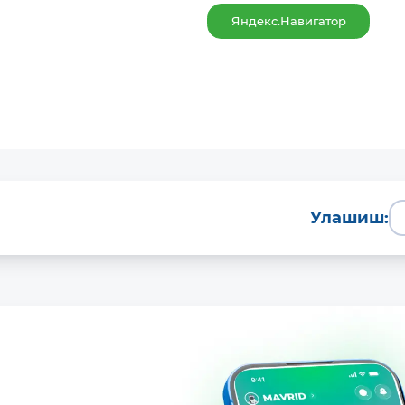
Яндекс.Навигатор
Улашиш: