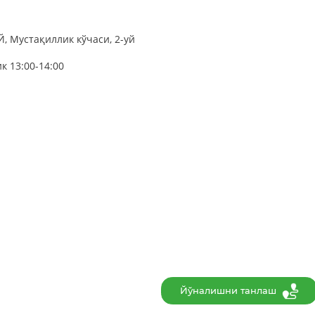
, Мустақиллик кўчаси, 2-уй
к 13:00-14:00
Йўналишни танлаш