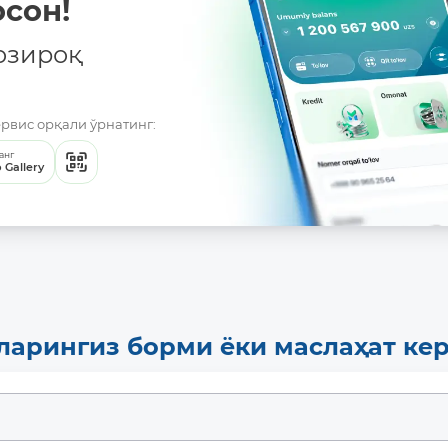
сон!
озироқ
ервис орқали ўрнатинг:
анг
 Gallery
ларингиз борми ёки маслаҳат ке