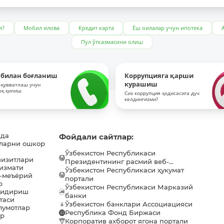
и?
Мобил илова
Кредит карта
Ёш оилалар учун ипотека
Пул ўтказмасини олиш
 билан боғланиш
Коррупцияга қарши
курашиш
-қувватлаш учун
оқ қилиш
Сиз коррупция ҳодисасига дуч
келдингизми?
ида
Фойдали сайтлар:
ларни ошкор
Ўзбекистон Республикаси
визитлари
Президентининг расмий веб-...
хизмати
Ўзбекистон Республикаси ҳукумат
-меъёрий
портали
р
Ўзбекистон Республикаси Марказий
қидириш
банки
таси
Ўзбекистон банклари Ассоциацияси
лумотлар
Республика Фонд Биржаси
ар
Корпоратив ахборот ягона портали