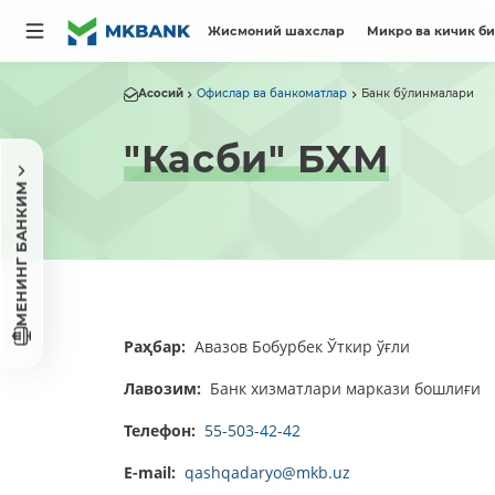
Жисмоний шахслар
Микро ва кичик б
Асосий
Офислар ва банкоматлар
Банк бўлинмалари
"Касби" БХМ
МЕНИНГ БАНКИМ
Раҳбар:
Авазов Бобурбек Ўткир ўғли
Лавозим:
Банк хизматлари маркази бошлиғи
Телефон:
55-503-42-42
E-mail:
qashqadaryo@mkb.uz