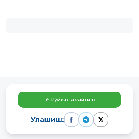
Рўйхатга қайтиш
Улашиш: