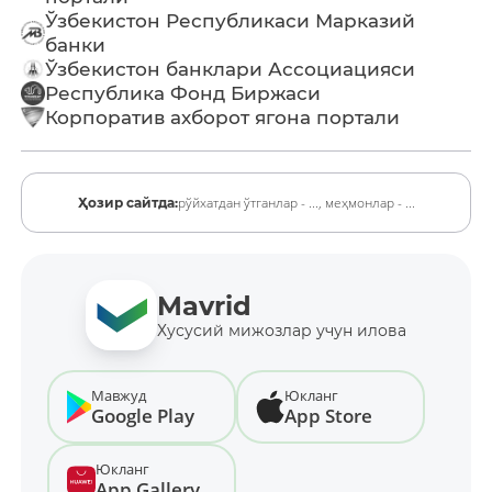
Ўзбекистон Республикаси Марказий
банки
Ўзбекистон банклари Ассоциацияси
Республика Фонд Биржаси
Корпоратив ахборот ягона портали
рўйхатдан ўтганлар - ...,
меҳмонлар - ...
Ҳозир сайтда:
Mavrid
Хусусий мижозлар учун илова
Мавжуд
Юкланг
Google Play
App Store
Юкланг
App Gallery