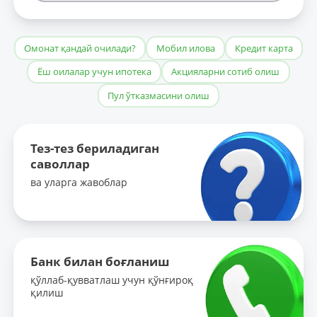
Омонат қандай очилади?
Мобил илова
Кредит карта
Ёш оилалар учун ипотека
Акцияларни сотиб олиш
Пул ўтказмасини олиш
Тез-тез бериладиган
саволлар
ва уларга жавоблар
Банк билан боғланиш
қўллаб-қувватлаш учун қўнғироқ
қилиш