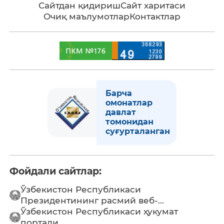
Сайтдан қидириш
Сайт харитаси
Очиқ маълумотлар
Контактлар
Барча
омонатлар
давлат
томонидан
суғурталанган
Фойдали сайтлар:
Ўзбекистон Республикаси
Президентининг расмий веб-...
Ўзбекистон Республикаси ҳукумат
портали