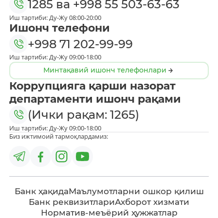
1285
ва
+998 55 503-63-63
Иш тартиби: Ду-Жу 08:00-20:00
Ишонч телефони
+998 71 202-99-99
Иш тартиби: Ду-Жу 09:00-18:00
Минтақавий ишонч телефонлари
Коррупцияга қарши назорат
департаменти ишонч рақами
(Ички рақам: 1265)
Иш тартиби: Ду-Жу 09:00-18:00
Биз ижтимоий тармоқлардамиз:
Банк ҳақида
Маълумотларни ошкор қилиш
Банк реквизитлари
Ахборот хизмати
Норматив-меъёрий ҳужжатлар