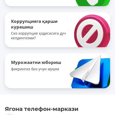
Коррупцияга қарши
курашиш
Сиз коррупция ҳодисасига дуч
келдингизми?
Мурожаатни юбориш
фикрингиз биз учун муҳим
Ягона телефон-маркази