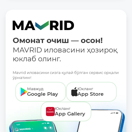
Омонат очиш — осон!
MAVRID иловасини ҳозироқ
юклаб олинг.
Mavrid иловасини сизга қулай бўлган сервис орқали
ўрнатинг:
Мавжуд
Юкланг
Google Play
App Store
Юкланг
App Gallery