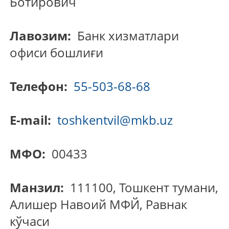
Ботирович
Лавозим:
Банк хизматлари
офиси бошлиғи
Телефон:
55-503-68-68
E-mail:
toshkentvil@mkb.uz
МФО:
00433
Манзил:
111100, Тошкент тумани,
Алишер Навоий МФЙ, Равнак
кўчаси