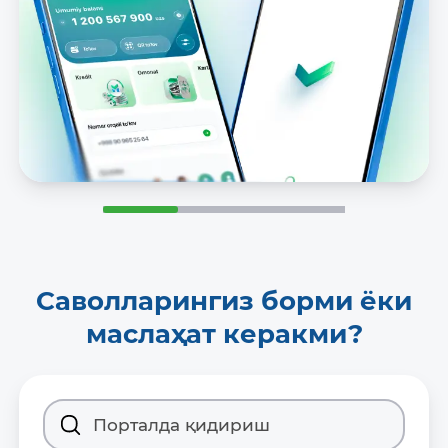
Саволларингиз борми ёки
маслаҳат керакми?