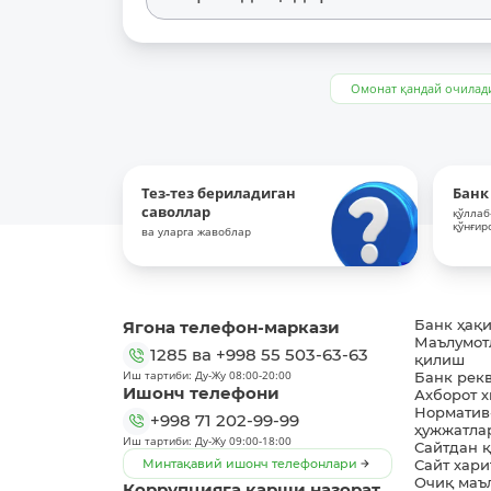
Омонат қандай очилад
Тез-тез бериладиган
Банк
саволлар
қўллаб
қўнғир
ва уларга жавоблар
Ягона телефон-маркази
Банк ҳақ
Маълумот
1285
ва
+998 55 503-63-63
қилиш
Иш тартиби: Ду-Жу 08:00-20:00
Банк рек
Ишонч телефони
Ахборот 
Норматив
+998 71 202-99-99
ҳужжатла
Иш тартиби: Ду-Жу 09:00-18:00
Сайтдан 
Минтақавий ишонч телефонлари
Сайт хари
Очиқ маъ
Коррупцияга қарши назорат