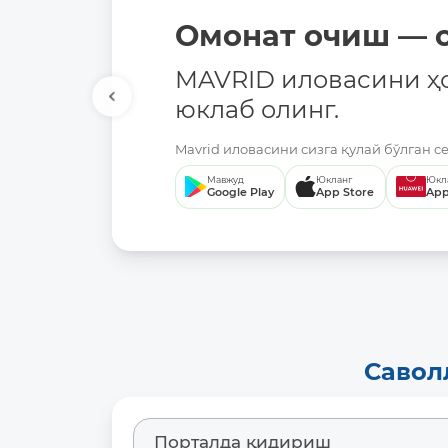
Омонат очиш — о
MAVRID иловасини ҳ
юклаб олинг.
Mavrid иловасини сизга қулай бўлган с
Мавжуд
Юкланг
Юкл
Google Play
App Store
App
Савол