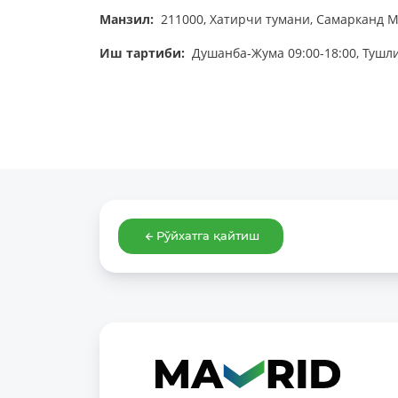
Манзил:
211000, Хатирчи тумани, Самарканд М
Иш тартиби:
Душанба-Жума 09:00-18:00, Тушли
Рўйхатга қайтиш