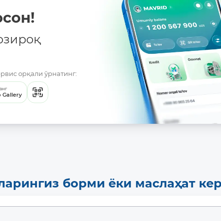
сон!
озироқ
ервис орқали ўрнатинг:
анг
 Gallery
ларингиз борми ёки маслаҳат ке