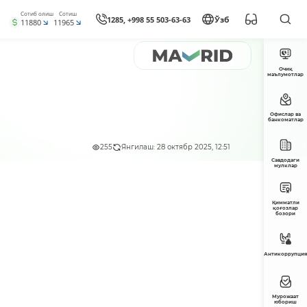
Сотиб олиш
Сотиш
1285, +998 55 503-63-63
Ўзб
11880
11965
Очиқ
маълумотлар
Офислар ва
банкоматлар
255
Янгилаш: 28 октябр 2025, 12:51
Савдодаги
мулклар
Қимматли
қоғозлар
бозори
Антикоррупция
Мурожаат
юбориш