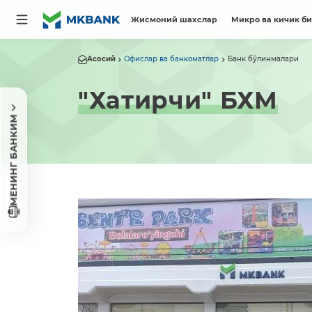
Жисмоний шахслар
Микро ва кичик б
Асосий
Офислар ва банкоматлар
Банк бўлинмалари
"Хатирчи" БХМ
МЕНИНГ БАНКИМ