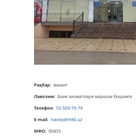
Раҳбар:
вакант
Лавозим:
Банк хизматлари маркази бошлиғи
Телефон:
55-503-79-79
E-mail:
navoiy@mkb.uz
МФО:
00433