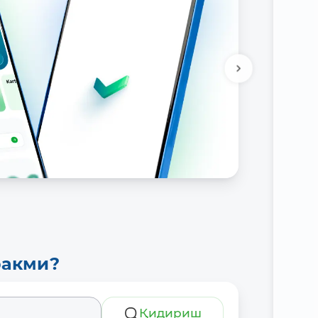
ракми?
Қидириш