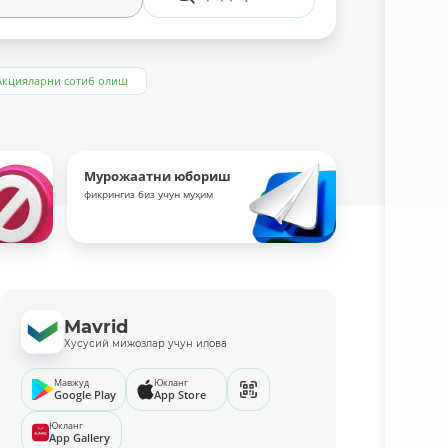
Акцияларни сотиб олиш
Мурожаатни юбориш
фикрингиз биз учун муҳим
Mavrid
Хусусий мижозлар учун илова
Мавжуд
Юкланг
Google Play
App Store
Юкланг
App Gallery