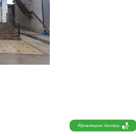
Йўналишни танлаш