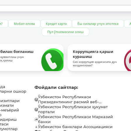
и?
Мобил илова
Кредит карта
Ёш оилалар учун ипотека
Пул ўтказмасини олиш
 билан боғланиш
Коррупцияга қарши
курашиш
-қувватлаш учун
оқ қилиш
Сиз коррупция ҳодисасига дуч
келдингизми?
ида
Фойдали сайтлар:
ларни ошкор
Ўзбекистон Республикаси
визитлари
Президентининг расмий веб-...
хизмати
Ўзбекистон Республикаси ҳукумат
-меъёрий
портали
р
Ўзбекистон Республикаси Марказий
қидириш
банки
таси
Ўзбекистон банклари Ассоциацияси
лумотлар