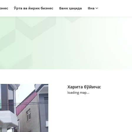
изнес
Ўрта ва йирик бизнес
Банк ҳақида
Яна
Харита бўйича:
loading map...