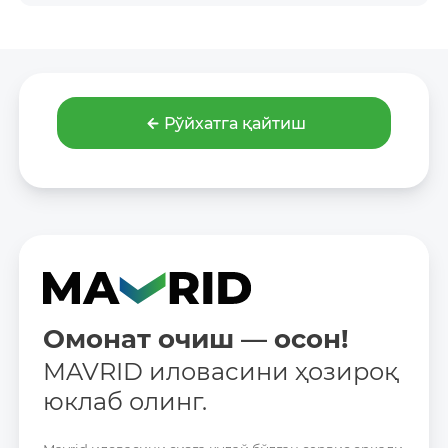
Рўйхатга қайтиш
Омонат очиш — осон!
MAVRID иловасини ҳозироқ
юклаб олинг.