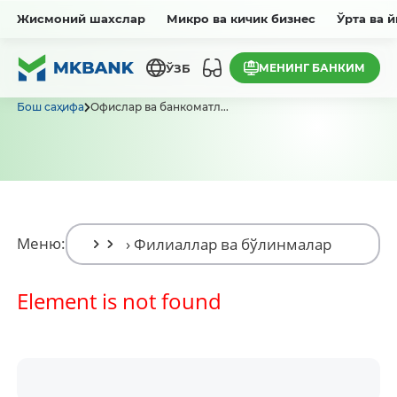
Жисмоний шахслар
Микро ва кичик бизнес
Ўрта ва 
МЕНИНГ БАНКИМ
ЎЗБ
Бош саҳифа
Офислар ва банкоматл...
Меню:
Element is not found