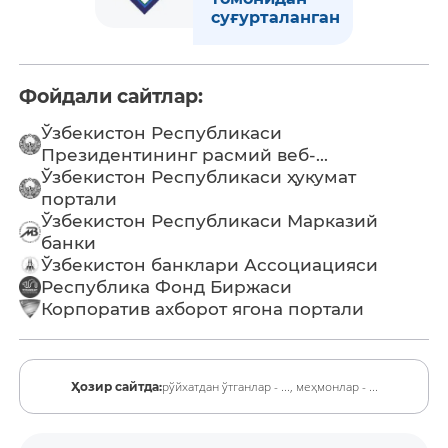
суғурталанган
Фойдали сайтлар:
Ўзбекистон Республикаси
Президентининг расмий веб-...
Ўзбекистон Республикаси ҳукумат
портали
Ўзбекистон Республикаси Марказий
банки
Ўзбекистон банклари Ассоциацияси
Республика Фонд Биржаси
Корпоратив ахборот ягона портали
рўйхатдан ўтганлар - ...,
меҳмонлар - ...
Ҳозир сайтда: