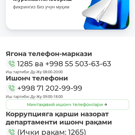
фикрингиз биз учун муҳим
Ягона телефон-маркази
1285
ва
+998 55 503-63-63
Иш тартиби: Ду-Жу 08:00-20:00
Ишонч телефони
+998 71 202-99-99
Иш тартиби: Ду-Жу 09:00-18:00
Минтақавий ишонч телефонлари
Коррупцияга қарши назорат
департаменти ишонч рақами
(Ички рақам: 1265)