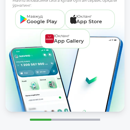
Mavrid иловасини сизга қулай бўлган сервис орқали
ўрнатинг:
Мавжуд
Юкланг
Google Play
App Store
Юкланг
App Gallery