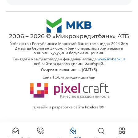
2006 – 2026 © «Микрокредитбанк» АТБ
Ўзбекистон Республикаси Марказий банки томонидан 2024 йил
2 мартда берилган 37-сонли банк операцияларини амалга
ошириш ҳуқуқини берувчи лицензия.
Сайтдаги маълумотлардан фойдаланилганда
www.mkbank.uz
веб-сайтига ҳавола қилиш мажбурий.
Охирги янгиланиш: ... (GMT+5)
Сайт 1C-Битриксда ишлайди
Дизайн и разработка сайта Pixelcraft®
Батафсил