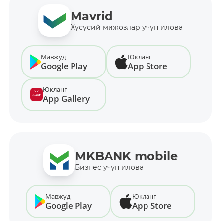
Mavrid
Хусусий мижозлар учун илова
Мавжуд
Юкланг
Google Play
App Store
Юкланг
App Gallery
MKBANK mobile
Бизнес учун илова
Мавжуд
Юкланг
Google Play
App Store