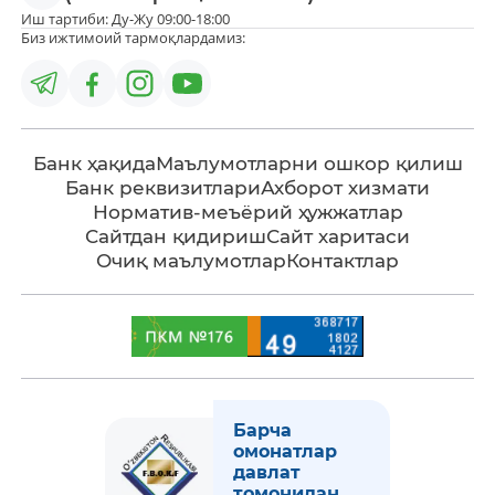
Иш тартиби: Ду-Жу 09:00-18:00
Биз ижтимоий тармоқлардамиз:
Банк ҳақида
Маълумотларни ошкор қилиш
Банк реквизитлари
Ахборот хизмати
Норматив-меъёрий ҳужжатлар
Сайтдан қидириш
Сайт харитаси
Очиқ маълумотлар
Контактлар
Барча
омонатлар
давлат
томонидан