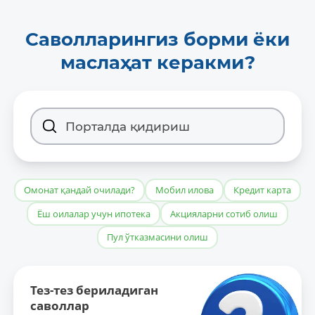
Саволларингиз борми ёки
маслаҳат керакми?
Омонат қандай очилади?
Мобил илова
Кредит карта
Ёш оилалар учун ипотека
Акцияларни сотиб олиш
Пул ўтказмасини олиш
Тез-тез бериладиган
саволлар