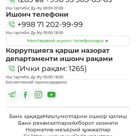
Иш тартиби: Ду-Жу 08:00-20:00
Ишонч телефони
+998 71 202-99-99
Иш тартиби: Ду-Жу 09:00-18:00
Минтақавий ишонч телефонлари
Коррупцияга қарши назорат
департаменти ишонч рақами
(Ички рақам: 1265)
Иш тартиби: Ду-Жу 09:00-18:00
Биз ижтимоий тармоқлардамиз:
Банк ҳақида
Маълумотларни ошкор қилиш
Банк реквизитлари
Ахборот хизмати
Норматив-меъёрий ҳужжатлар