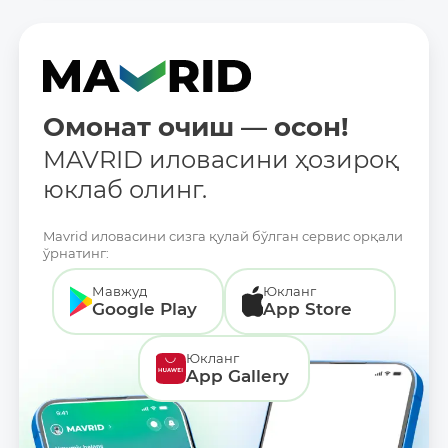
Омонат очиш — осон!
MAVRID иловасини ҳозироқ
юклаб олинг.
Mavrid иловасини сизга қулай бўлган сервис орқали
ўрнатинг:
Мавжуд
Юкланг
Google Play
App Store
Юкланг
App Gallery