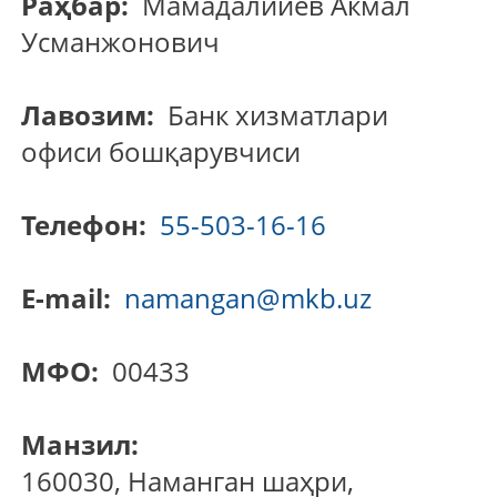
Раҳбар:
Мамадалийев Акмал
Усманжонович
Лавозим:
Банк хизматлари
офиси бошқарувчиси
Телефон:
55-503-16-16
E-mail:
namangan@mkb.uz
МФО:
00433
Манзил:
160030, Наманган шаҳри,