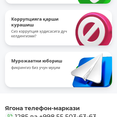
Коррупцияга қарши
курашиш
Сиз коррупция ҳодисасига дуч
келдингизми?
Мурожаатни юбориш
фикрингиз биз учун муҳим
Ягона телефон-маркази
1285
ва
+998 55 503-63-63