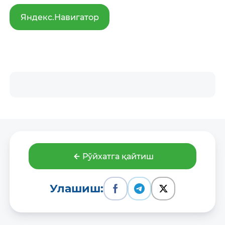
Яндекс.Навигатор
Рўйхатга қайтиш
Улашиш: