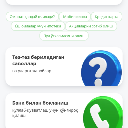
Омонат қандай очилади?
Мобил илова
Кредит карта
Ёш оилалар учун ипотека
Акцияларни сотиб олиш
Пул ўтказмасини олиш
Тез-тез бериладиган
саволлар
ва уларга жавоблар
Банк билан боғланиш
қўллаб-қувватлаш учун қўнғироқ
қилиш