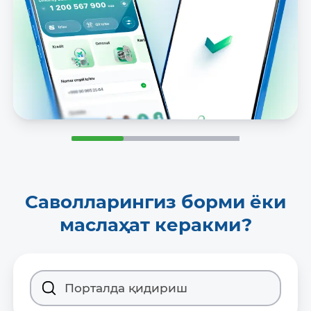
Саволларингиз борми ёки
маслаҳат керакми?