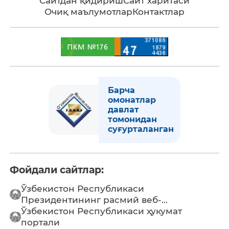
Сайтдан қидириш
Сайт харитаси
Очиқ маълумотлар
Контактлар
Барча
омонатлар
давлат
томонидан
суғурталанган
Фойдали сайтлар:
Ўзбекистон Республикаси
Президентининг расмий веб-...
Ўзбекистон Республикаси ҳукумат
портали