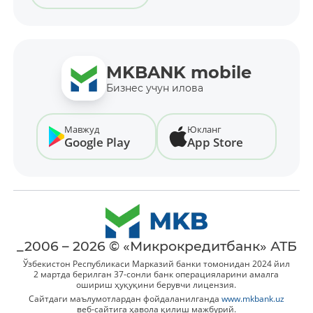
MKBANK mobile
Бизнес учун илова
Мавжуд
Юкланг
Google Play
App Store
_2006 – 2026 © «Микрокредитбанк» АТБ
Ўзбекистон Республикаси Марказий банки томонидан 2024 йил
2 мартда берилган 37-сонли банк операцияларини амалга
ошириш ҳуқуқини берувчи лицензия.
Сайтдаги маълумотлардан фойдаланилганда
www.mkbank.uz
веб-сайтига ҳавола қилиш мажбурий.