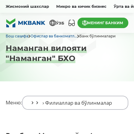
Жисмоний шахслар
Микро ва кичик бизнес
Ўрта ва 
МЕНИНГ БАНКИМ
ЎЗБ
Бош саҳифа
Офислар ва банкоматл...
Банк бўлинмалари
Наманган вилояти
"Наманган" БХО
Меню: