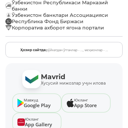
Ўзбекистон Республикаси Марказий
банки
Ўзбекистон банклари Ассоциацияси
Республика Фонд Биржаси
Корпоратив ахборот ягона портали
рўйхатдан ўтганлар - ...,
меҳмонлар - ...
Ҳозир сайтда:
Mavrid
Хусусий мижозлар учун илова
Мавжуд
Юкланг
Google Play
App Store
Юкланг
App Gallery