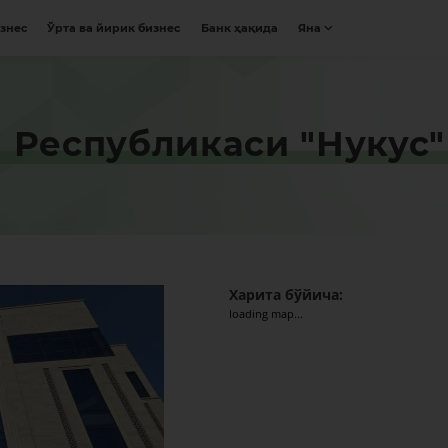
изнес
Ўрта ва йирик бизнес
Банк ҳақида
Яна
 Республикаси "Нукус"
Харита бўйича:
loading map...