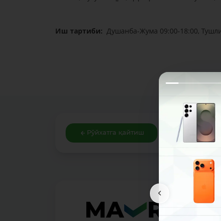
Иш тартиби:
Душанба-Жума 09:00-18:00, Тушли
Рўйхатга қайтиш