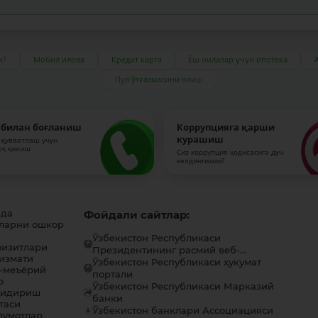
и?
Мобил илова
Кредит карта
Ёш оилалар учун ипотека
Пул ўтказмасини олиш
 билан боғланиш
Коррупцияга қарши
курашиш
-қувватлаш учун
оқ қилиш
Сиз коррупция ҳодисасига дуч
келдингизми?
ида
Фойдали сайтлар:
ларни ошкор
Ўзбекистон Республикаси
визитлари
Президентининг расмий веб-...
хизмати
Ўзбекистон Республикаси ҳукумат
-меъёрий
портали
р
Ўзбекистон Республикаси Марказий
қидириш
банки
таси
Ўзбекистон банклари Ассоциацияси
лумотлар