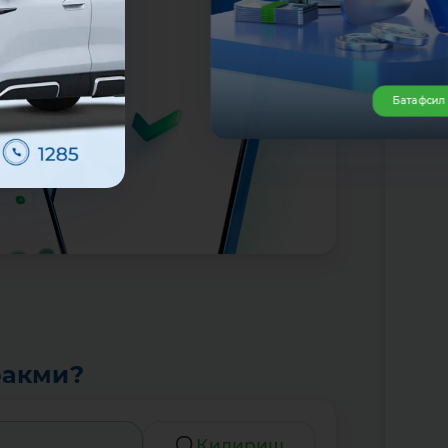
Батафс
ракми?
Қидириш