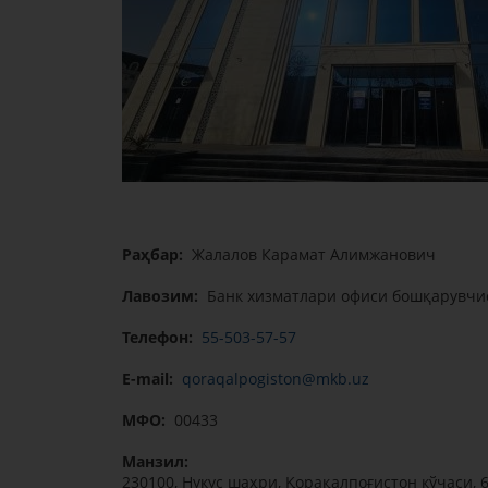
Раҳбар:
Жалалов Карамат Алимжанович
Лавозим:
Банк хизматлари офиси бошқарувчи
Телефон:
55-503-57-57
E-mail:
qoraqalpogiston@mkb.uz
МФО:
00433
Манзил:
230100, Нукус шаҳри, Қорақалпоғистон кўчаси, 6