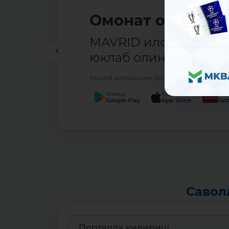
Омонат очиш — о
MAVRID иловасини ҳ
юклаб олинг.
Mavrid иловасини сизга қулай бўлган с
Мавжуд
Юкланг
Юкл
Google Play
App Store
App
Савол