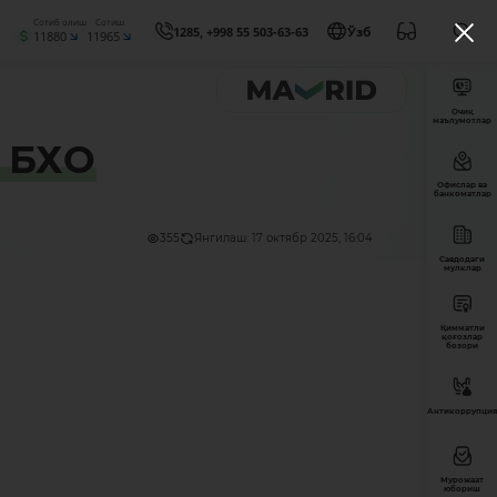
Сотиб олиш
Сотиш
1285, +998 55 503-63-63
Ўзб
11880
11965
Очиқ
маълумотлар
 БХО
Офислар ва
банкоматлар
355
Янгилаш: 17 октябр 2025, 16:04
Савдодаги
мулклар
Қимматли
қоғозлар
бозори
Антикоррупция
Мурожаат
юбориш