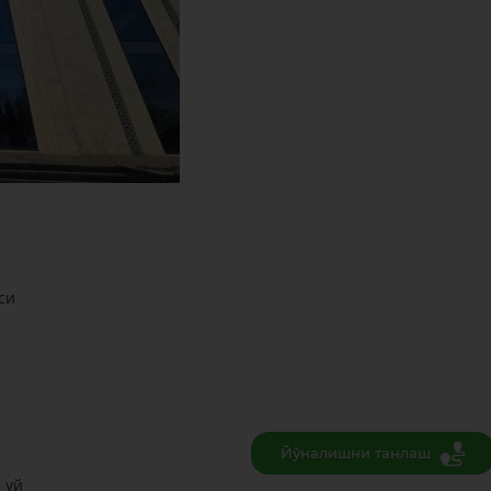
си
Йўналишни танлаш
 уй