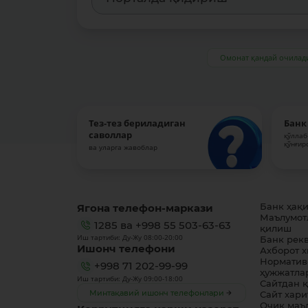
Омонат қандай очилад
Тез-тез бериладиган
Банк
саволлар
қўллаб
қўнғир
ва уларга жавоблар
Ягона телефон-маркази
Банк ҳақ
Маълумот
1285
ва
+998 55 503-63-63
қилиш
Иш тартиби: Ду-Жу 08:00-20:00
Банк рек
Ишонч телефони
Ахборот 
Норматив
+998 71 202-99-99
ҳужжатла
Иш тартиби: Ду-Жу 09:00-18:00
Сайтдан 
Минтақавий ишонч телефонлари
Сайт хари
Очиқ маъ