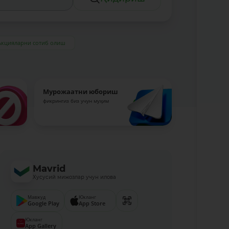
Акцияларни сотиб олиш
Мурожаатни юбориш
фикрингиз биз учун муҳим
Mavrid
Хусусий мижозлар учун илова
Мавжуд
Юкланг
Google Play
App Store
Юкланг
App Gallery