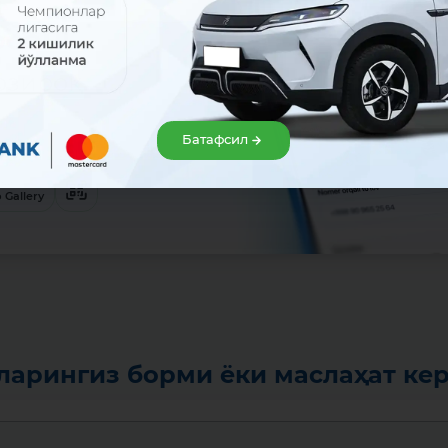
сон!
озироқ
Батафсил
ервис орқали ўрнатинг:
анг
 Gallery
ларингиз борми ёки маслаҳат ке