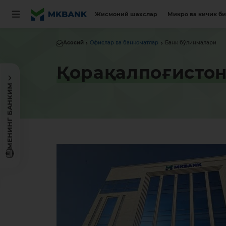
Жисмоний шахслар
Микро ва кичик б
Асосий
Офислар ва банкоматлар
Банк бўлинмалари
Қорақалпоғистон
МЕНИНГ БАНКИМ