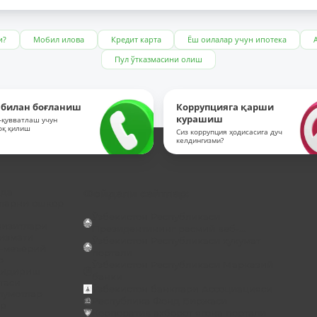
и?
Мобил илова
Кредит карта
Ёш оилалар учун ипотека
Пул ўтказмасини олиш
 билан боғланиш
Коррупцияга қарши
курашиш
-қувватлаш учун
оқ қилиш
Сиз коррупция ҳодисасига дуч
келдингизми?
ида
Фойдали сайтлар:
ларни ошкор
Ўзбекистон Республикаси
визитлари
Президентининг расмий веб-...
хизмати
Ўзбекистон Республикаси ҳукумат
-меъёрий
портали
р
Ўзбекистон Республикаси Марказий
қидириш
банки
таси
Ўзбекистон банклари Ассоциацияси
лумотлар
Республика Фонд Биржаси
ар
Корпоратив ахборот ягона портали