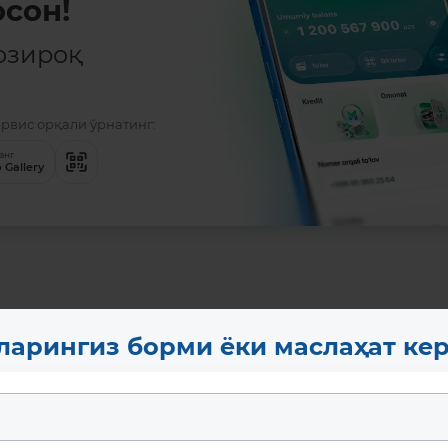
сон!
озироқ
ервис орқали ўрнатинг:
Батафсил
анг
 Gallery
ларингиз борми ёки маслаҳат ке