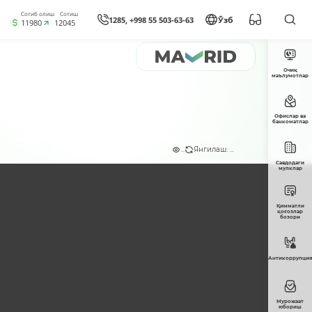
Сотиб олиш
Сотиш
1285, +998 55 503-63-63
Ўзб
11980
12045
Очиқ
маълумотлар
Офислар ва
банкоматлар
...
Янгилаш: ...
Савдодаги
мулклар
Қимматли
қоғозлар
бозори
Антикоррупция
Мурожаат
юбориш