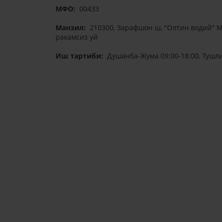
МФО:
00433
Манзил:
210300, Зарафшон ш, "Олтин водий" 
ракамсиз уй
Иш тартиби:
Душанба-Жума 09:00-18:00, Тушли