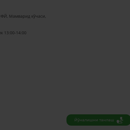
МФЙ, Мамварид кўчаси,
к 13:00-14:00
Йўналишни танлаш