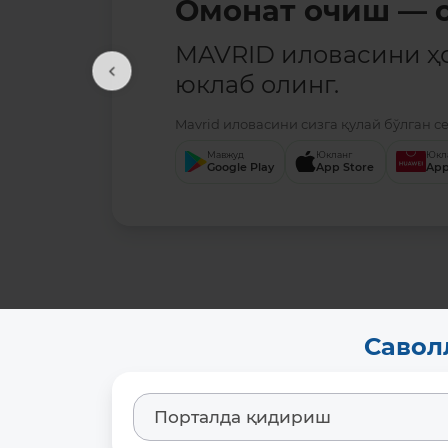
Омонат очиш — о
MAVRID иловасини ҳ
юклаб олинг.
Mavrid иловасини сизга қулай бўлган с
Мавжуд
Юкланг
Юкл
Google Play
App Store
App
Савол