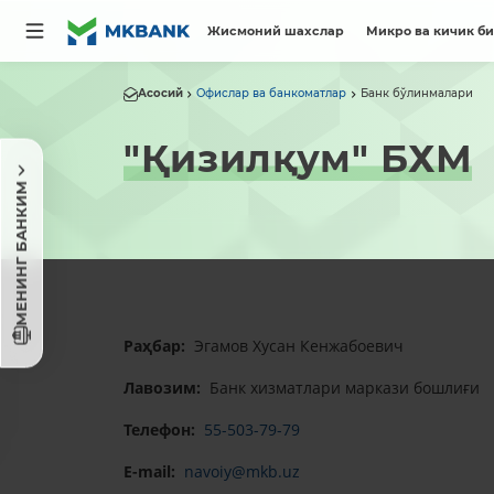
Жисмоний шахслар
Микро ва кичик б
Асосий
Офислар ва банкоматлар
Банк бўлинмалари
"Қизилқум" БХМ
МЕНИНГ БАНКИМ
Раҳбар:
Эгамов Хусан Кенжабоевич
Лавозим:
Банк хизматлари маркази бошлиғи
Телефон:
55-503-79-79
E-mail:
navoiy@mkb.uz