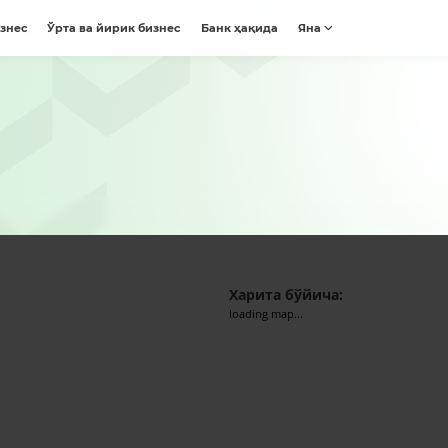
изнес
Ўрта ва йирик бизнес
Банк ҳақида
Яна
Харита бўйича:
loading map...