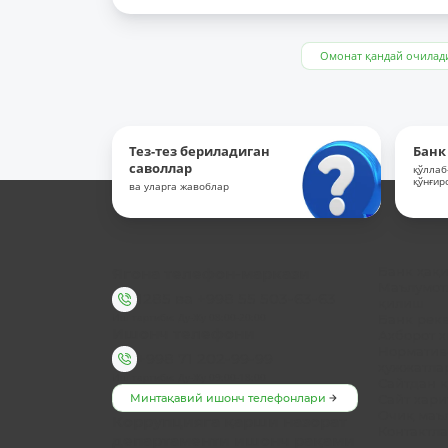
Омонат қандай очилад
Тез-тез бериладиган
Банк
саволлар
қўллаб
қўнғир
ва уларга жавоблар
Ягона телефон-маркази
Банк ҳақ
Маълумот
1285
ва
+998 55 503-63-63
қилиш
Иш тартиби: Ду-Жу 08:00-20:00
Банк рек
Ишонч телефони
Ахборот 
Норматив
+998 71 202-99-99
ҳужжатла
Иш тартиби: Ду-Жу 09:00-18:00
Сайтдан 
Минтақавий ишонч телефонлари
Сайт хари
Очиқ маъ
Коррупцияга қарши назорат
Контактл
департаменти ишонч рақами