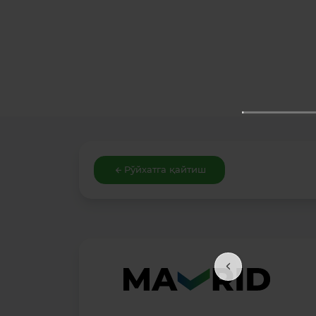
Рўйхатга қайтиш