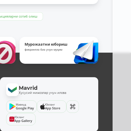
Акцияларни сотиб олиш
Мурожаатни юбориш
фикрингиз биз учун муҳим
Mavrid
Хусусий мижозлар учун илова
Мавжуд
Юкланг
Google Play
App Store
Юкланг
App Gallery