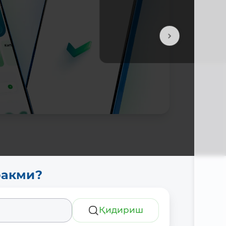
Батафс
ракми?
Қидириш