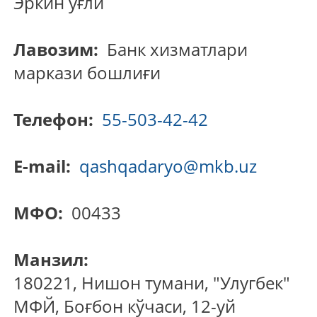
Эркин ўғли
Лавозим:
Банк хизматлари
маркази бошлиғи
Телефон:
55-503-42-42
E-mail:
qashqadaryo@mkb.uz
МФО:
00433
Манзил:
180221, Нишон тумани, "Улугбек"
МФЙ, Боғбон кўчаси, 12-уй