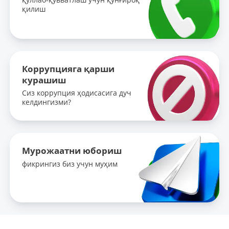
қилиш
Коррупцияга қарши
курашиш
Сиз коррупция ҳодисасига дуч
келдингизми?
Мурожаатни юбориш
фикрингиз биз учун муҳим