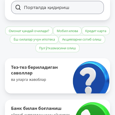
Омонат қандай очилади?
Мобил илова
Кредит карта
Ёш оилалар учун ипотека
Акцияларни сотиб олиш
Пул ўтказмасини олиш
Тез-тез бериладиган
саволлар
ва уларга жавоблар
Банк билан боғланиш
қўллаб-қувватлаш учун қўнғироқ