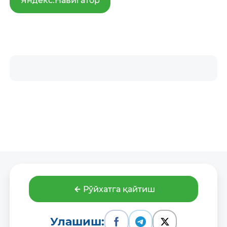
Яндекс.Навигатор
Рўйхатга қайтиш
Улашиш: