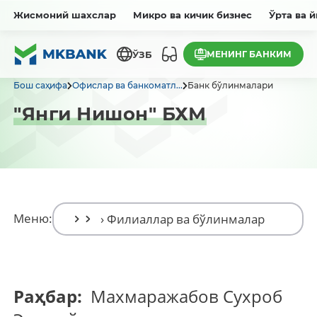
Жисмоний шахслар
Микро ва кичик бизнес
Ўрта ва 
МЕНИНГ БАНКИМ
ЎЗБ
Бош саҳифа
Офислар ва банкоматл...
Банк бўлинмалари
"Янги Нишон" БХМ
Меню:
Раҳбар:
Махмаражабов Сухроб