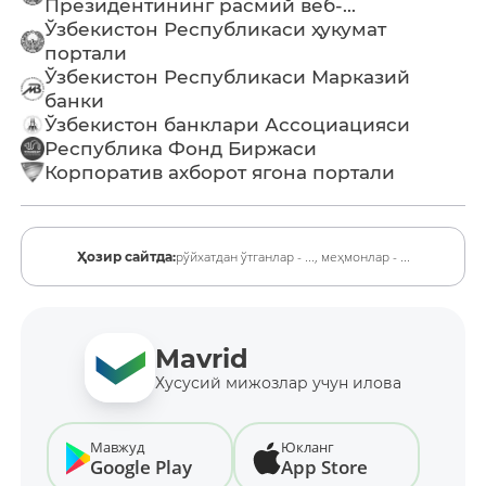
Президентининг расмий веб-...
Ўзбекистон Республикаси ҳукумат
портали
Ўзбекистон Республикаси Марказий
банки
Ўзбекистон банклари Ассоциацияси
Республика Фонд Биржаси
Корпоратив ахборот ягона портали
рўйхатдан ўтганлар - ...,
меҳмонлар - ...
Ҳозир сайтда:
Mavrid
Хусусий мижозлар учун илова
Мавжуд
Юкланг
Google Play
App Store