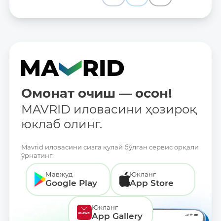
Омонат очиш — осон!
MAVRID иловасини ҳозироқ
юклаб олинг.
Mavrid иловасини сизга қулай бўлган сервис орқали
ўрнатинг:
Мавжуд
Юкланг
Google Play
App Store
Юкланг
App Gallery