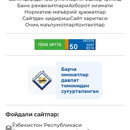
Банк реквизитлари
Ахборот хизмати
Норматив-меъёрий ҳужжатлар
Сайтдан қидириш
Сайт харитаси
Очиқ маълумотлар
Контактлар
Барча
омонатлар
давлат
томонидан
суғурталанган
Фойдали сайтлар:
Ўзбекистон Республикаси