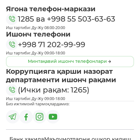
Ягона телефон-маркази
1285
ва
+998 55 503-63-63
Иш тартиби: Ду-Жу 08:00-20:00
Ишонч телефони
+998 71 202-99-99
Иш тартиби: Ду-Жу 09:00-18:00
Минтақавий ишонч телефонлари
Коррупцияга қарши назорат
департаменти ишонч рақами
(Ички рақам: 1265)
Иш тартиби: Ду-Жу 09:00-18:00
Биз ижтимоий тармоқлардамиз:
Банк ҳақида
Маълумотларни ошкор қилиш