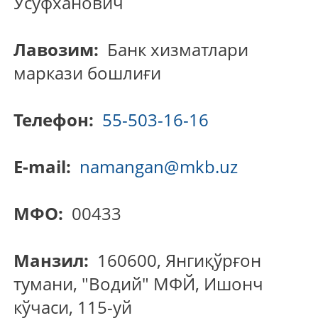
Усуфханович
Лавозим:
Банк хизматлари
маркази бошлиғи
Телефон:
55-503-16-16
E-mail:
namangan@mkb.uz
МФО:
00433
Манзил:
160600, Янгиқўрғон
тумани, "Водий" МФЙ, Ишонч
кўчаси, 115-уй