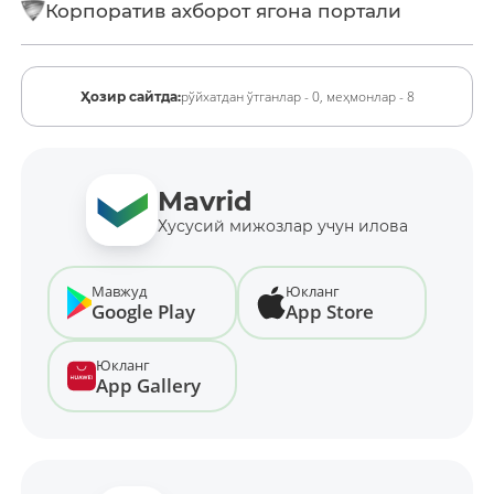
Корпоратив ахборот ягона портали
рўйхатдан ўтганлар - 0,
меҳмонлар - 8
Ҳозир сайтда:
Mavrid
Хусусий мижозлар учун илова
Мавжуд
Юкланг
Google Play
App Store
Юкланг
App Gallery