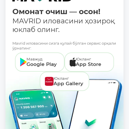
Омонат очиш — осон!
MAVRID иловасини ҳозироқ
юклаб олинг.
Mavrid иловасини сизга қулай бўлган сервис орқали
ўрнатинг:
Мавжуд
Юкланг
Google Play
App Store
Юкланг
App Gallery