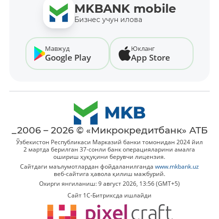
MKBANK mobile
Бизнес учун илова
Мавжуд
Юкланг
Google Play
App Store
_2006 – 2026 © «Микрокредитбанк» АТБ
Ўзбекистон Республикаси Марказий банки томонидан 2024 йил
2 мартда берилган 37-сонли банк операцияларини амалга
ошириш ҳуқуқини берувчи лицензия.
Сайтдаги маълумотлардан фойдаланилганда
www.mkbank.uz
веб-сайтига ҳавола қилиш мажбурий.
Охирги янгиланиш: 9 август 2026, 13:56 (GMT+5)
Сайт 1C-Битриксда ишлайди