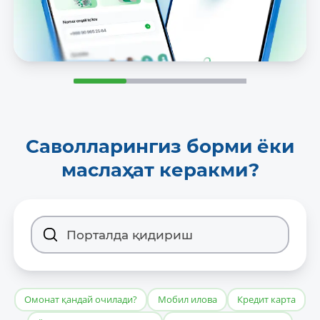
Саволларингиз борми ёки
маслаҳат керакми?
Омонат қандай очилади?
Мобил илова
Кредит карта