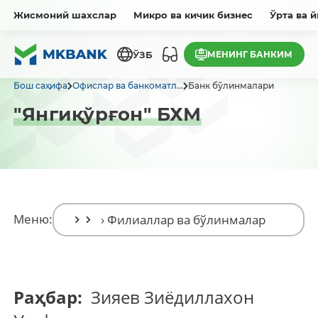
Жисмоний шахслар
Микро ва кичик бизнес
Ўрта ва 
МЕНИНГ БАНКИМ
ЎЗБ
Бош саҳифа
Офислар ва банкоматл...
Банк бўлинмалари
"Янгиқўрғон" БХМ
Меню:
Раҳбар:
Зияев Зиёдиллахон