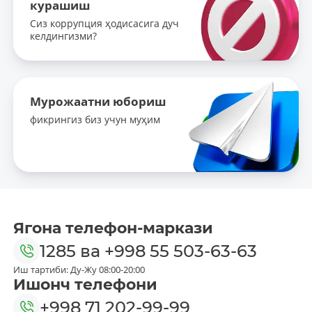
курашиш
Сиз коррупция ҳодисасига дуч
келдингизми?
Мурожаатни юбориш
фикрингиз биз учун муҳим
Ягона телефон-маркази
1285
ва
+998 55 503-63-63
Иш тартиби: Ду-Жу 08:00-20:00
Ишонч телефони
+998 71 202-99-99