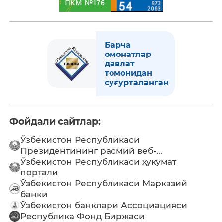
Барча
омонатлар
давлат
томонидан
суғурталанган
Фойдали сайтлар:
Ўзбекистон Республикаси
Президентининг расмий веб-...
Ўзбекистон Республикаси ҳукумат
портали
Ўзбекистон Республикаси Марказий
банки
Ўзбекистон банклари Ассоциацияси
Республика Фонд Биржаси