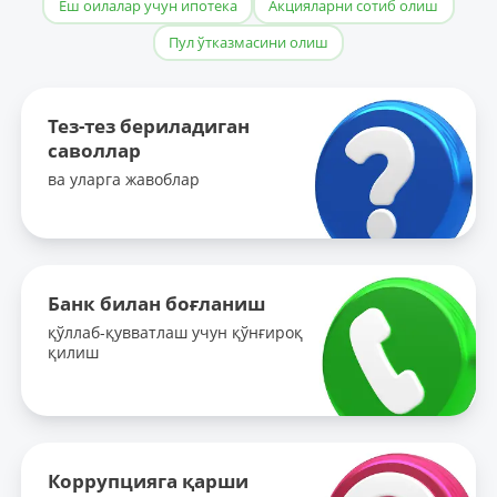
Ёш оилалар учун ипотека
Акцияларни сотиб олиш
Пул ўтказмасини олиш
Тез-тез бериладиган
саволлар
ва уларга жавоблар
Банк билан боғланиш
қўллаб-қувватлаш учун қўнғироқ
қилиш
Коррупцияга қарши