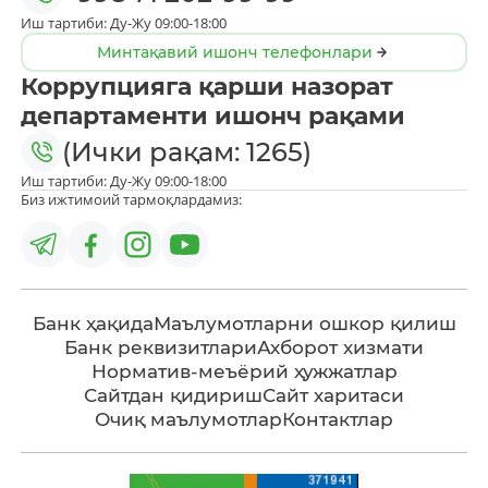
Иш тартиби: Ду-Жу 09:00-18:00
Минтақавий ишонч телефонлари
Коррупцияга қарши назорат
департаменти ишонч рақами
(Ички рақам: 1265)
Иш тартиби: Ду-Жу 09:00-18:00
Биз ижтимоий тармоқлардамиз:
Банк ҳақида
Маълумотларни ошкор қилиш
Банк реквизитлари
Ахборот хизмати
Норматив-меъёрий ҳужжатлар
Сайтдан қидириш
Сайт харитаси
Очиқ маълумотлар
Контактлар