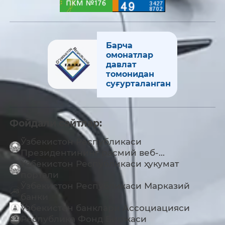
Барча
омонатлар
давлат
томонидан
суғурталанган
Фойдали сайтлар:
Ўзбекистон Республикаси
Президентининг расмий веб-...
Ўзбекистон Республикаси ҳукумат
портали
Ўзбекистон Республикаси Марказий
банки
Ўзбекистон банклари Ассоциацияси
Республика Фонд Биржаси