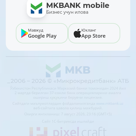
MKBANK mobile
Бизнес учун илова
Мавжуд
Юкланг
Google Play
App Store
_2006 – 2026 © «Микрокредитбанк» АТБ
Ўзбекистон Республикаси Марказий банки томонидан 2024 йил
2 мартда берилган 37-сонли банк операцияларини амалга
ошириш ҳуқуқини берувчи лицензия.
Сайтдаги маълумотлардан фойдаланилганда
www.mkbank.uz
веб-сайтига ҳавола қилиш мажбурий.
Охирги янгиланиш: 7 август 2026, 23:16 (GMT+5)
Сайт 1C-Битриксда ишлайди