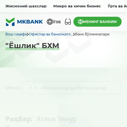
Жисмоний шахслар
Микро ва кичик бизнес
Ўрта ва 
МЕНИНГ БАНКИМ
ЎЗБ
Бош саҳифа
Офислар ва банкоматл...
Банк бўлинмалари
"Ёшлик" БХМ
Меню:
Раҳбар:
Яхяев Темур