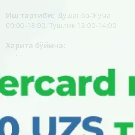
Иш тартиби:
Душанба-Жума
09:00-18:00, Тушлик 13:00-14:00
Харита бўйича:
loading map...