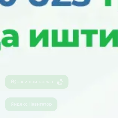
Йўналишни танлаш
Яндекс.Навигатор