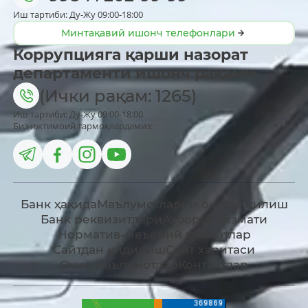
Иш тартиби: Ду-Жу 09:00-18:00
Минтақавий ишонч телефонлари
Коррупцияга қарши назорат
департаменти ишонч рақами
(Ички рақам: 1265)
Иш тартиби: Ду-Жу 09:00-18:00
Биз ижтимоий тармоқлардамиз:
Банк ҳақида
Маълумотларни ошкор қилиш
Банк реквизитлари
Ахборот хизмати
Норматив-меъёрий ҳужжатлар
Сайтдан қидириш
Сайт харитаси
Очиқ маълумотлар
Контактлар