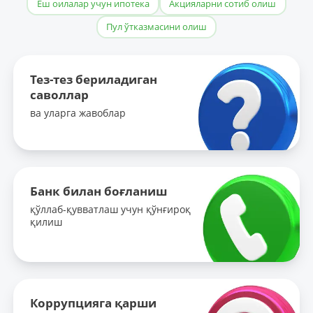
Ёш оилалар учун ипотека
Акцияларни сотиб олиш
Пул ўтказмасини олиш
Тез-тез бериладиган
саволлар
ва уларга жавоблар
Банк билан боғланиш
қўллаб-қувватлаш учун қўнғироқ
қилиш
Коррупцияга қарши