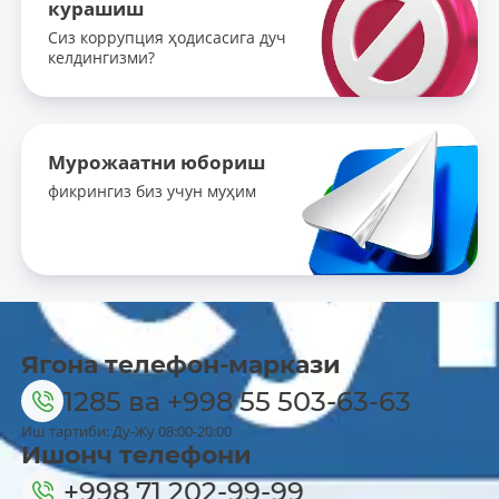
курашиш
Сиз коррупция ҳодисасига дуч
келдингизми?
Мурожаатни юбориш
фикрингиз биз учун муҳим
Ягона телефон-маркази
1285
ва
+998 55 503-63-63
Иш тартиби: Ду-Жу 08:00-20:00
Ишонч телефони
+998 71 202-99-99