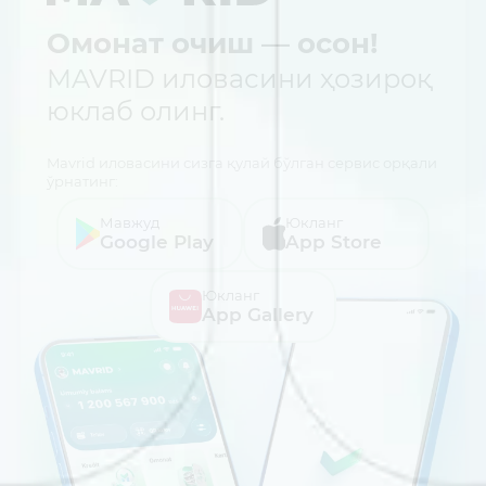
Омонат очиш — осон!
MAVRID иловасини ҳозироқ
юклаб олинг.
Mavrid иловасини сизга қулай бўлган сервис орқали
ўрнатинг:
Мавжуд
Юкланг
Google Play
App Store
Юкланг
App Gallery