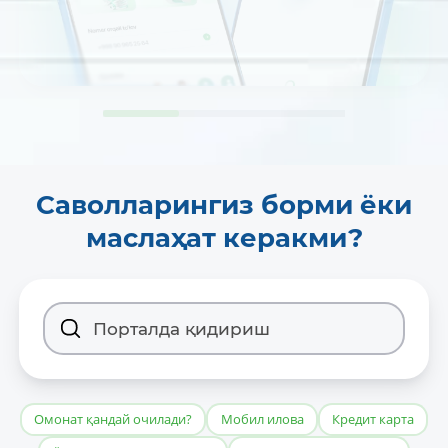
Саволларингиз борми ёки
маслаҳат керакми?
Омонат қандай очилади?
Мобил илова
Кредит карта