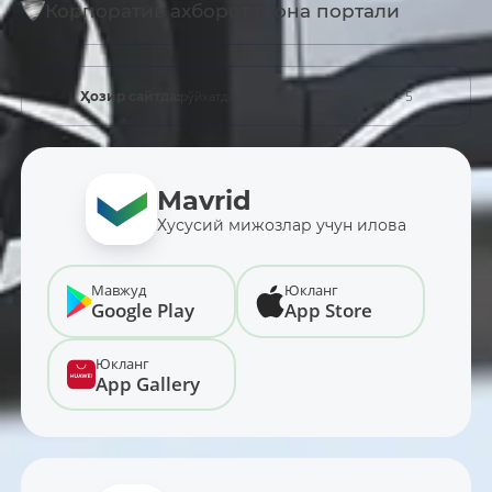
Корпоратив ахборот ягона портали
рўйхатдан ўтганлар - 0,
меҳмонлар - 5
Ҳозир сайтда:
Mavrid
Хусусий мижозлар учун илова
Мавжуд
Юкланг
Google Play
App Store
Юкланг
App Gallery