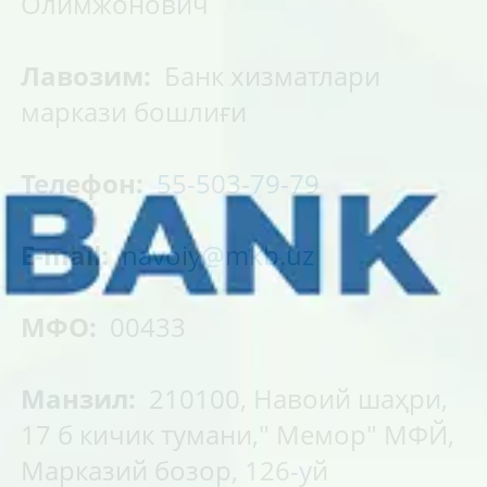
Олимжонович
Лавозим:
Банк хизматлари
маркази бошлиғи
Телефон:
55-503-79-79
E-mail:
navoiy@mkb.uz
МФО:
00433
Манзил:
210100, Навоий шаҳри,
17 б кичик тумани," Мемор" МФЙ,
Марказий бозор, 126-уй