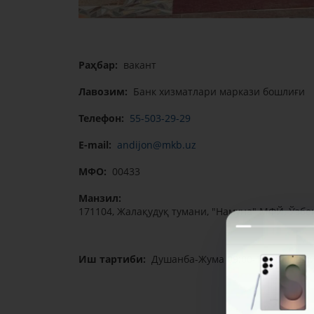
Раҳбар:
вакант
Лавозим:
Банк хизматлари маркази бошлиғи
Телефон:
55-503-29-29
E-mail:
andijon@mkb.uz
МФО:
00433
Манзил:
171104, Жалақудуқ тумани, "Намуна" МФЙ, Ўзбек
Иш тартиби:
Душанба-Жума 09:00-18:00, Тушли