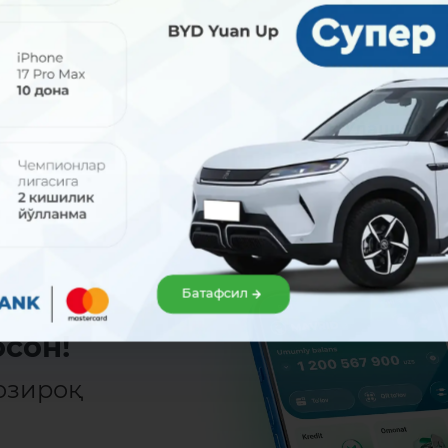
Улашиш:
Батафсил
сон!
озироқ