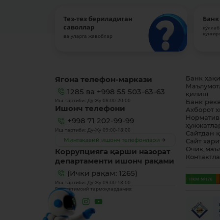
Тез-тез бериладиган
Банк
саволлар
қўллаб
қўнғир
ва уларга жавоблар
Ягона телефон-маркази
Банк ҳақ
Маълумот
1285
ва
+998 55 503-63-63
қилиш
Иш тартиби: Ду-Жу 08:00-20:00
Банк рек
Ишонч телефони
Ахборот 
Норматив
+998 71 202-99-99
ҳужжатла
Иш тартиби: Ду-Жу 09:00-18:00
Сайтдан 
Минтақавий ишонч телефонлари
Сайт хари
Очиқ маъ
Коррупцияга қарши назорат
Контактл
департаменти ишонч рақами
(Ички рақам: 1265)
Иш тартиби: Ду-Жу 09:00-18:00
Биз ижтимоий тармоқлардамиз: