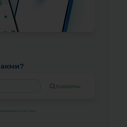
ракми?
Қидириш
Акцияларни сотиб олиш