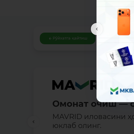
Рўйхатга қайтиш
Омонат очиш — о
MAVRID иловасини ҳ
юклаб олинг.