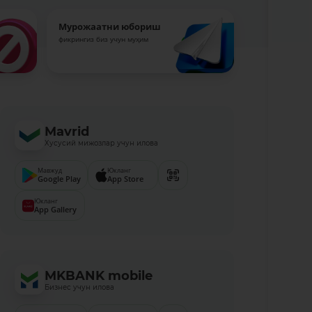
Мурожаатни юбориш
фикрингиз биз учун муҳим
Mavrid
Хусусий мижозлар учун илова
Мавжуд
Юкланг
Google Play
App Store
Юкланг
App Gallery
MKBANK mobile
Бизнес учун илова