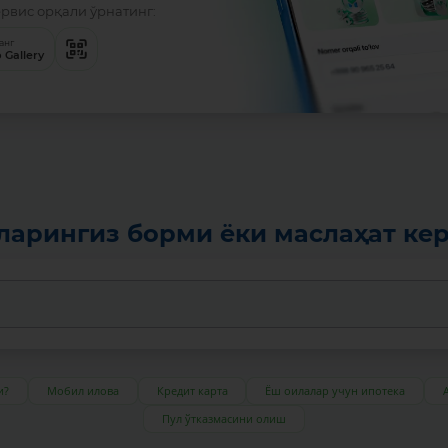
ервис орқали ўрнатинг:
анг
 Gallery
ларингиз борми ёки маслаҳат ке
и?
Мобил илова
Кредит карта
Ёш оилалар учун ипотека
Пул ўтказмасини олиш