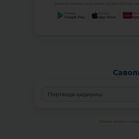
Mavrid иловасини сизга қулай бўлган с
Мавжуд
Юкланг
Юкл
Google Play
App Store
App
Савол
Омонат қандай очилад