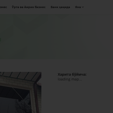
изнес
Ўрта ва йирик бизнес
Банк ҳақида
Яна
М
Харита бўйича:
loading map...