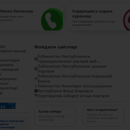
 билан боғланиш
Коррупцияга қарши
курашиш
-қувватлаш учун
оқ қилиш
Сиз коррупция ҳодисасига дуч
келдингизми?
ида
Фойдали сайтлар:
ларни ошкор
Ўзбекистон Республикаси
визитлари
Президентининг расмий веб-...
хизмати
Ўзбекистон Республикаси ҳукумат
-меъёрий
портали
р
Ўзбекистон Республикаси Марказий
қидириш
банки
таси
Ўзбекистон банклари Ассоциацияси
лумотлар
Республика Фонд Биржаси
ар
Корпоратив ахборот ягона портали
Хато топдингизми?
Ҳозир сайтда:
Матнни танланг ва
рўйхатдан ўтганлар - ...,
Ctrl+Enter тугмаларини
меҳмонлар - ...
Барча омонатлар
босинг
давлат
томонидан