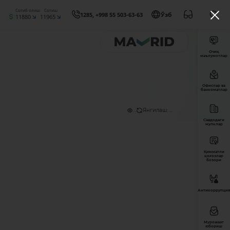
Сотиб олиш
Сотиш
1285, +998 55 503-63-63
Ўзб
11880
11965
Очиқ
маълумотлар
Офислар ва
банкоматлар
...
Янгилаш: ...
Савдодаги
мулклар
Қимматли
қоғозлар
бозори
Антикоррупция
Мурожаат
юбориш