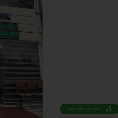
Йўналишни танлаш