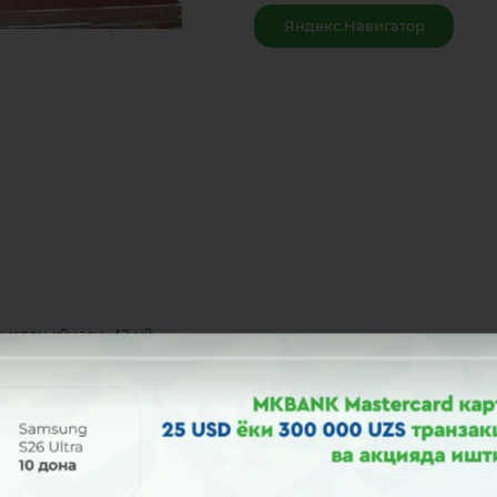
Яндекс.Навигатор
истон кўчаси, 42-уй
к 13:00-14:00