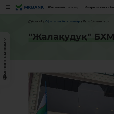
Жисмоний шахслар
Микро ва кичик б
Асосий
Офислар ва банкоматлар
Банк бўлинмалари
"Жалақудуқ" БХ
МЕНИНГ БАНКИМ