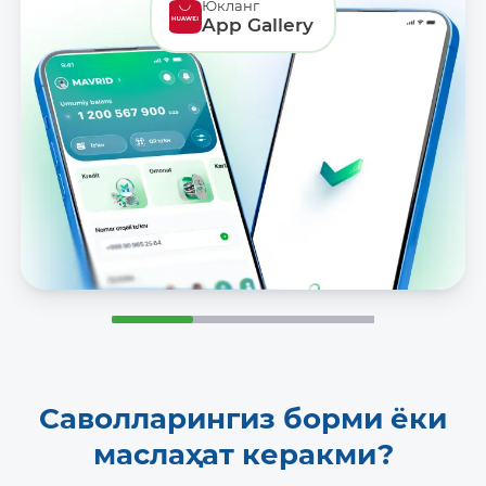
Юкланг
App Gallery
Саволларингиз борми ёки
маслаҳат керакми?