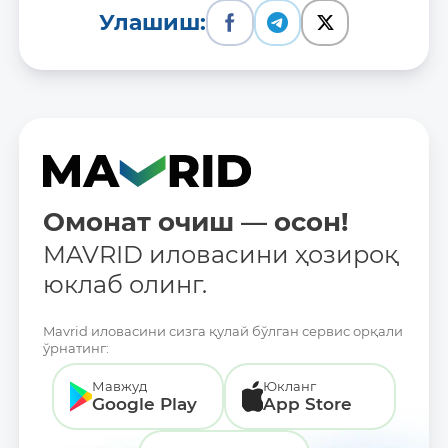
Улашиш:
Омонат очиш — осон!
MAVRID иловасини ҳозироқ
юклаб олинг.
Mavrid иловасини сизга қулай бўлган сервис орқали
ўрнатинг:
Мавжуд
Юкланг
Google Play
App Store