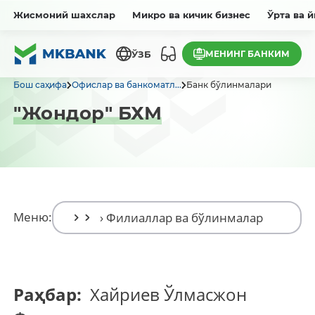
Жисмоний шахслар
Микро ва кичик бизнес
Ўрта ва 
МЕНИНГ БАНКИМ
ЎЗБ
Бош саҳифа
Офислар ва банкоматл...
Банк бўлинмалари
"Жондор" БХМ
Меню:
Раҳбар:
Хайриев Ўлмасжон