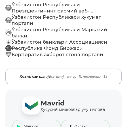
Ўзбекистон Республикаси
Президентининг расмий веб-...
Ўзбекистон Республикаси ҳукумат
портали
Ўзбекистон Республикаси Марказий
банки
Ўзбекистон банклари Ассоциацияси
Республика Фонд Биржаси
Корпоратив ахборот ягона портали
рўйхатдан ўтганлар - 0,
меҳмонлар - 13
Ҳозир сайтда:
Mavrid
Хусусий мижозлар учун илова
Мавжуд
Юкланг