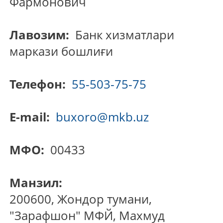
Фармонович
Лавозим:
Банк хизматлари
маркази бошлиғи
Телефон:
55-503-75-75
E-mail:
buxoro@mkb.uz
МФО:
00433
Манзил:
200600, Жондор тумани,
"Зарафшон" МФЙ, Махмуд