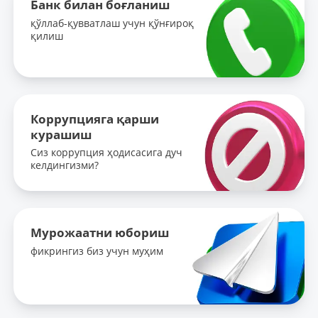
Банк билан боғланиш
қўллаб-қувватлаш учун қўнғироқ
қилиш
Коррупцияга қарши
курашиш
Сиз коррупция ҳодисасига дуч
келдингизми?
Мурожаатни юбориш
фикрингиз биз учун муҳим