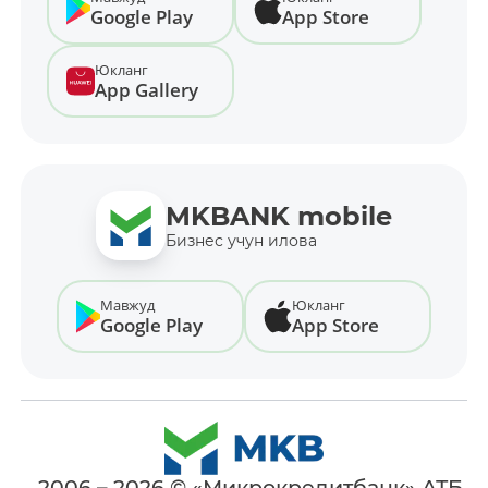
Google Play
App Store
Юкланг
App Gallery
MKBANK mobile
Бизнес учун илова
Мавжуд
Юкланг
Google Play
App Store
_2006 – 2026 © «Микрокредитбанк» АТБ