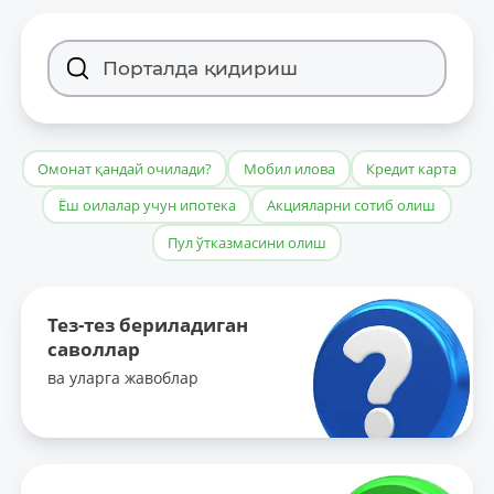
Омонат қандай очилади?
Мобил илова
Кредит карта
Ёш оилалар учун ипотека
Акцияларни сотиб олиш
Пул ўтказмасини олиш
Тез-тез бериладиган
саволлар
ва уларга жавоблар