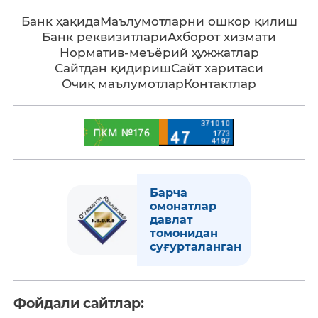
Банк ҳақида
Маълумотларни ошкор қилиш
Банк реквизитлари
Ахборот хизмати
Норматив-меъёрий ҳужжатлар
Сайтдан қидириш
Сайт харитаси
Очиқ маълумотлар
Контактлар
Барча
омонатлар
давлат
томонидан
суғурталанган
Фойдали сайтлар: