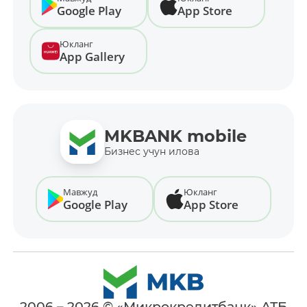
Google Play
App Store
Юкланг
App Gallery
MKBANK mobile
Бизнес учун илова
Мавжуд
Юкланг
Google Play
App Store
2006 – 2026 © «Микрокредитбанк» АТБ