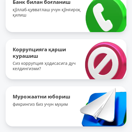
Банк билан боғланиш
қўллаб-қувватлаш учун қўнғироқ
қилиш
Коррупцияга қарши
курашиш
Сиз коррупция ҳодисасига дуч
келдингизми?
Мурожаатни юбориш
фикрингиз биз учун муҳим