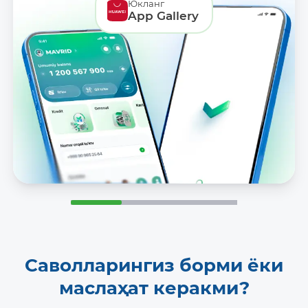
Юкланг
App Gallery
Саволларингиз борми ёки
маслаҳат керакми?