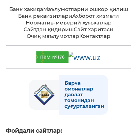
Банк ҳақида
Маълумотларни ошкор қилиш
Банк реквизитлари
Ахборот хизмати
Норматив-меъёрий ҳужжатлар
Сайтдан қидириш
Сайт харитаси
Очиқ маълумотлар
Контактлар
Барча
омонатлар
давлат
томонидан
суғурталанган
Фойдали сайтлар: