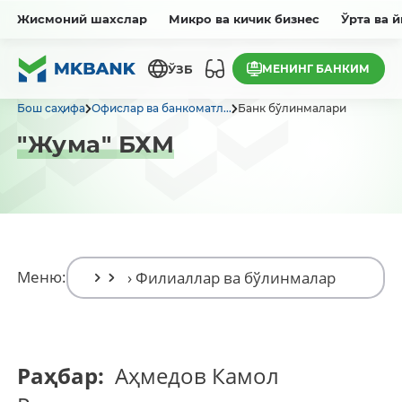
Жисмоний шахслар
Микро ва кичик бизнес
Ўрта ва 
МЕНИНГ БАНКИМ
ЎЗБ
Бош саҳифа
Офислар ва банкоматл...
Банк бўлинмалари
"Жума" БХМ
Меню:
Раҳбар:
Аҳмедов Камол