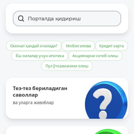
Омонат қандай очилади?
Мобил илова
Кредит карта
Ёш оилалар учун ипотека
Акцияларни сотиб олиш
Пул ўтказмасини олиш
Тез-тез бериладиган
саволлар
ва уларга жавоблар