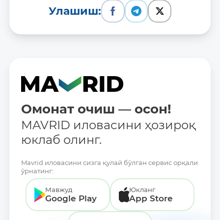
Улашиш:
Омонат очиш — осон!
MAVRID иловасини ҳозироқ
юклаб олинг.
Mavrid иловасини сизга қулай бўлган сервис орқали
ўрнатинг:
Мавжуд
Юкланг
Google Play
App Store