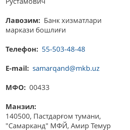
Рустамович
Лавозим:
Банк хизматлари
маркази бошлиғи
Телефон:
55-503-48-48
E-mail:
samarqand@mkb.uz
МФО:
00433
Манзил:
140500, Пастдарғом тумани,
"Самарканд" МФЙ, Амир Темур