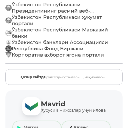
Ўзбекистон Республикаси
Президентининг расмий веб-...
Ўзбекистон Республикаси ҳукумат
портали
Ўзбекистон Республикаси Марказий
банки
Ўзбекистон банклари Ассоциацияси
Республика Фонд Биржаси
Корпоратив ахборот ягона портали
рўйхатдан ўтганлар - ...,
меҳмонлар - ...
Ҳозир сайтда:
Mavrid
Хусусий мижозлар учун илова
Мавжуд
Юкланг