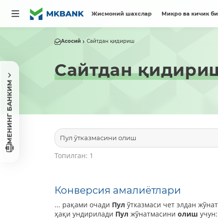
Жисмоний шахслар
Микро ва кичик б
Асосий
Сайтдан қидириш
Сайтдан қидири
МЕНИНГ БАНКИМ
Топилган: 1
Конверсия амалиётлари
... рақами очади
Пул
ўтказмаси чет элдан жўнат
ҳақи ундирилади
Пул
жўнатмасини
олиш
учун