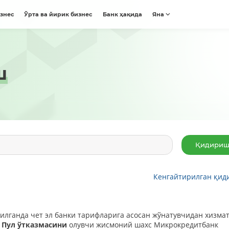
изнес
Ўрта ва йирик бизнес
Банк ҳақида
Яна
ш
Кенгайтирилган қид
илганда чет эл банки тарифларига асосан жўнатувчидан хизма
:
Пул
ўтказмасини
олувчи жисмоний шахс Микрокредитбанк