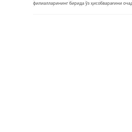
филиалларининг бирида ўз ҳисобварағини очад