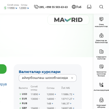
Сотиб олиш
Сотиш
1285, +998 55 503-63-63
Ўзб
11890
12000
Очиқ
маълумотлар
Офислар ва
банкоматлар
Савдодаги
мулклар
Валюталар курслари
Қимматли
қоғозлар
бозори
айирбошлаш шохобчасида
ирув
Сотиб
Валюта
Сотиш
Ўзб МБ
олиш
Антикоррупция
USD
11890
12000
11886.72
EUR
13000
14000
13717.27
т
RUB
148
146.37
Мурожаат
юбориш
GBP
15600
16600
16007.85