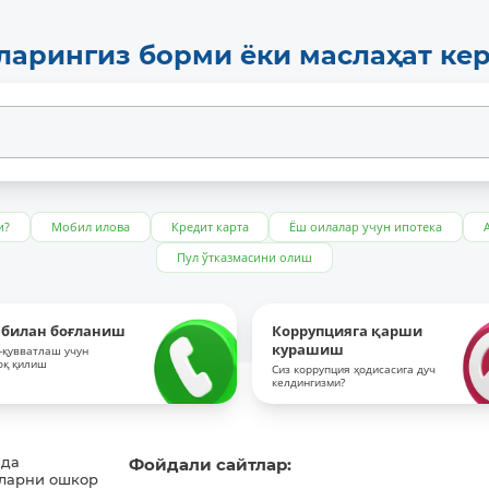
ларингиз борми ёки маслаҳат ке
и?
Мобил илова
Кредит карта
Ёш оилалар учун ипотека
Пул ўтказмасини олиш
 билан боғланиш
Коррупцияга қарши
курашиш
-қувватлаш учун
оқ қилиш
Сиз коррупция ҳодисасига дуч
келдингизми?
ида
Фойдали сайтлар:
ларни ошкор