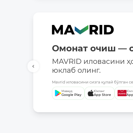
Омонат очиш — о
MAVRID иловасини ҳ
юклаб олинг.
Mavrid иловасини сизга қулай бўлган с
Мавжуд
Юкланг
Юкл
Google Play
App Store
App