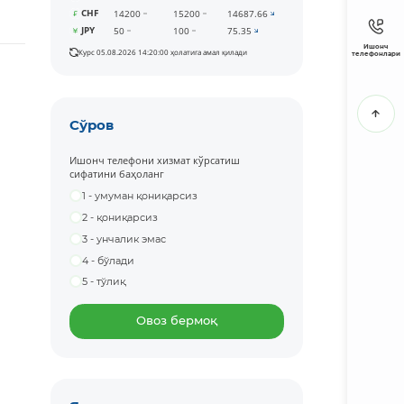
CHF
14200
15200
14687.66
JPY
50
100
75.35
Ишонч
Курс 05.08.2026 14:20:00 ҳолатига амал қилади
телефонлари
Сўров
Ишонч телефони хизмат кўрсатиш
сифатини баҳоланг
1 - умуман қониқарсиз
2 - қониқарсиз
3 - унчалик эмас
4 - бўлади
5 - тўлиқ
Овоз бермоқ