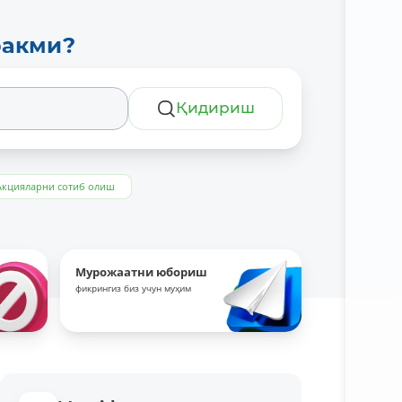
ракми?
Қидириш
Акцияларни сотиб олиш
Мурожаатни юбориш
фикрингиз биз учун муҳим