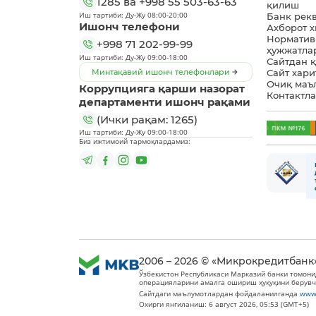
1285
ва
+998 55 503-63-63
қилиш
Иш тартиби: Ду-Жу 08:00-20:00
Банк рек
Ишонч телефони
Ахборот 
Норматив
+998 71 202-99-99
ҳужжатла
Иш тартиби: Ду-Жу 09:00-18:00
Сайтдан 
Минтақавий ишонч телефонлари
Сайт хари
Очиқ маъ
Коррупцияга қарши назорат
Контактл
департаменти ишонч рақами
(Ички рақам: 1265)
Иш тартиби: Ду-Жу 09:00-18:00
Биз ижтимоий тармоқлардамиз:
2006 – 2026 © «Микрокредитбанк
Ўзбекистон Республикаси Марказий банки томони
операцияларини амалга ошириш ҳуқуқини берувч
Сайтдаги маълумотлардан фойдаланилганда
www
Охирги янгиланиш: 6 август 2026, 05:53 (GMT+5)