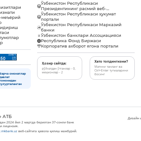
Ўзбекистон Республикаси
визитлари
Президентининг расмий веб-...
хизмати
Ўзбекистон Республикаси ҳукумат
-меъёрий
портали
р
Ўзбекистон Республикаси Марказий
қидириш
банки
таси
Ўзбекистон банклари Ассоциацияси
лумотлар
Республика Фонд Биржаси
ар
Корпоратив ахборот ягона портали
Хато топдингизми?
Ҳозир сайтда:
Матнни танланг ва
рўйхатдан ўтганлар - 0,
Ctrl+Enter тугмаларини
меҳмонлар - 2
Барча омонатлар
босинг
давлат
томонидан
суғурталанган
» АТБ
Дизайн и
дан 2024 йил 2 мартда берилган 37-сонли банк
и лицензия.
.mkbank.uz
веб-сайтига ҳавола қилиш мажбурий.