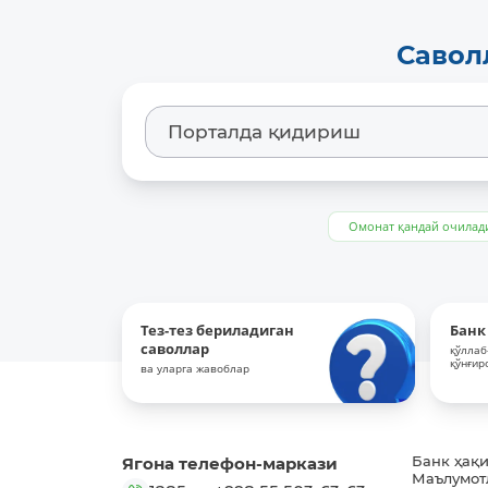
Савол
Омонат қандай очилад
Тез-тез бериладиган
Банк
саволлар
қўллаб
қўнғир
ва уларга жавоблар
Ягона телефон-маркази
Банк ҳақ
Маълумот