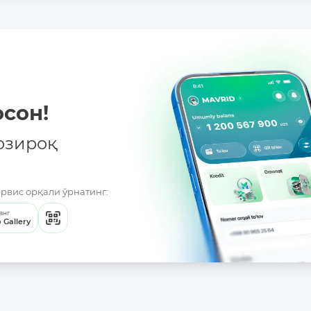
сон!
озироқ
ервис орқали ўрнатинг:
анг
 Gallery