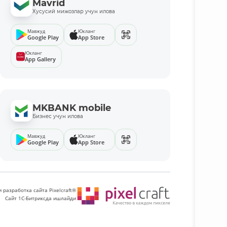
Mavrid
Хусусий мижозлар учун илова
Мавжуд
Юкланг
Google Play
App Store
Юкланг
App Gallery
MKBANK mobile
Бизнес учун илова
Мавжуд
Юкланг
Google Play
App Store
 разработка сайта Pixelcraft®
Сайт 1C-Битриксда ишлайди