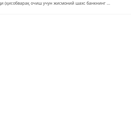
и (ҳисобварақ очиш учун жисмоний шахс банкнинг ...