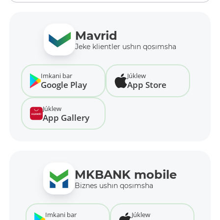
Mavrid
Jeke klientler ushın qosımsha
Imkani bar
Júklew
Google Play
App Store
Júklew
App Gallery
MKBANK mobile
Biznes ushın qosımsha
Imkani bar
Júklew