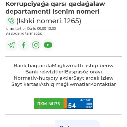
Korrupciyaǵa qarsı qadaǵalaw
departamenti isenim nomeri
(Ishki nomeri: 1265)
Jumıs tártibi: Dú-Ju 09:00-18:00
Biz sociallıq tarmaqta:
Bank haqqında
Maǵlıwmattı ashıp beriw
Bank rekvizitleri
Baspasóz orayı
Normativ-huqıqıy aktler
Sayt arqalı izlew
Sayt kartası
Ashıq maǵlıwmatlar
Kontaktlar