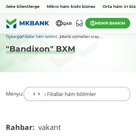
Jeke klientlerge
Mikro hám kishi biznes
Orta hám iri bi
MENIŃ BANKIM
QAR
Tiykarǵı
Filiallar hám bóliml...
Bank xizmetleri oray...
"Bandixon" BXM
Menyu:
Rahbar:
vakant