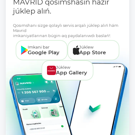
MAVRID qosımshasın házir
júklep alıń.
Qosımshanı sizge qolaylı servis arqalı júklep alıń hám
Mavrid
imkaniyatlarınan búgin-aq paydalanıwdı baslań!:
Imkani bar
Júklew
Google Play
App Store
Júklew
App Gallery