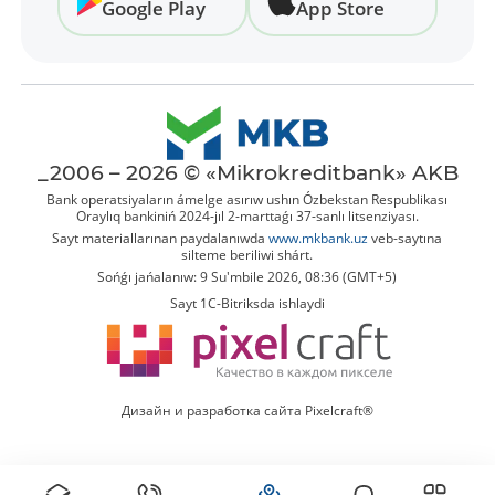
Google Play
App Store
_2006 – 2026 © «Mikrokreditbank» AKB
Bank operatsiyaların ámelge asırıw ushın Ózbekstan Respublikası
Oraylıq bankiniń 2024-jıl 2-marttaǵı 37-sanlı litsenziyası.
Sayt materiallarınan paydalanıwda
www.mkbank.uz
veb-saytına
silteme beriliwi shárt.
Sońǵı jańalanıw: 9 Su'mbile 2026, 08:36 (GMT+5)
Sayt 1C-Bitriksda ishlaydi
Дизайн и разработка сайта Pixelcraft®
Tolıq