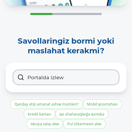
Savollaringiz bormi yoki
maslahat kerakmi?
Qanday etip amanat ashıw múmkin?
Mobil qosımshası
Kredit kartası
Jas shańaraqlarǵa ipoteka
Akciya satıp alıw
Pul ótkermesin alıw