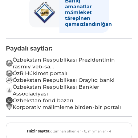
Barlıq
amanatlar
mámleket
tárepinen
qamsızlandırılǵan
Paydalı saytlar:
Ózbekstan Respublikası Prezidentinin
rásmiy veb-sa...
ÓzR Húkimet portalı
Ózbekstan Respublikası Oraylıq banki
Ózbekstan Respublikası Bankler
Associaciyası
Ózbekstan fond bazarı
Korporativ málimleme birden-bir portalı
dizimnen ótkenler - 0,
miymanlar - 4
Házir saytta: