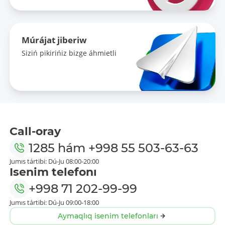
Múrájat jiberiw
Siziń pikirińiz bizge áhmietli
Call-oray
1285
hám
+998 55 503-63-63
Jumıs tártibi: Dú-Ju 08:00-20:00
Isenim telefonı
+998 71 202-99-99
Jumıs tártibi: Dú-Ju 09:00-18:00
Aymaqlıq isenim telefonları