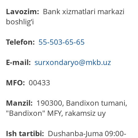
Lavozim:
Bank xizmatlari markazi
boshlig‘i
Telefon:
55-503-65-65
E-mail:
surxondaryo@mkb.uz
MFO:
00433
Manzil:
190300, Bandixon tumani,
"Bandixon" MFY, rakamsiz uy
Ish tartibi:
Dushanba-Juma 09:00-