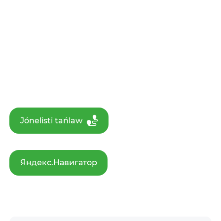
Jónelisti tańlaw
Яндекс.Навигатор