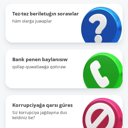
Tez-tez beriletuǵın sorawlar
hám olarǵa juwaplar
Bank penen baylanısıw
qollap-quwatlawǵa qońıraw
Korrupciyaǵa qarsı gúres
Siz korrupciya jaǵdayına dus
keldiniz be?