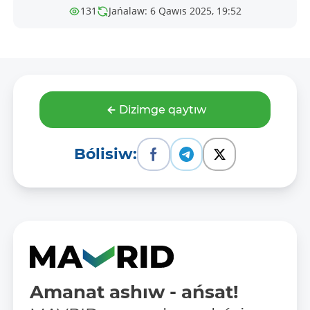
131
Jańalaw: 6 Qawıs 2025, 19:52
Dizimge qaytıw
Bólisiw:
Amanat ashıw - ańsat!