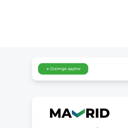
Dizimge qaytıw