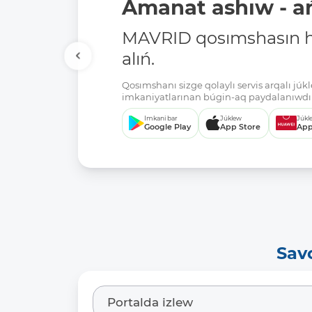
Amanat ashıw - ań
MAVRID qosımshasın há
alıń.
Qosımshanı sizge qolaylı servis arqalı jú
imkaniyatlarınan búgin-aq paydalanıwdı 
Imkani bar
Júklew
Júkl
Google Play
App Store
App
Sav