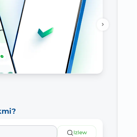
kmi?
Izlew