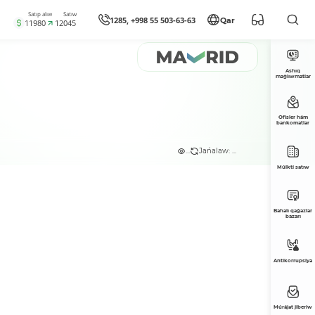
Satıp alıw
Satıw
1285, +998 55 503-63-63
Qar
11980
12045
Ashıq
maǵlıwmatlar
Ofisler hám
bankomatlar
...
Jańalaw: ...
Múlkti satıw
Bahalı qaǵazlar
bazarı
Antikorrupsiya
Múrájat jiberiw