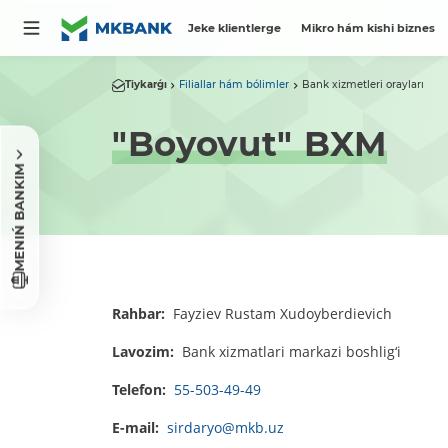
Jeke klientlerge
Mikro hám kishi biznes
Tiykarǵı
Filiallar hám bólimler
Bank xizmetleri orayları
"Boyovut" BXM
MENIŃ BANKIM
Rahbar:
Fayziev Rustam Xudoyberdievich
Lavozim:
Bank xizmatlari markazi boshlig‘i
Telefon:
55-503-49-49
E-mail:
sirdaryo@mkb.uz