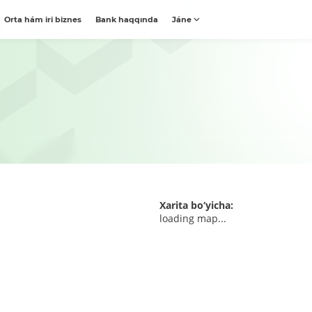
Orta hám iri biznes
Bank haqqında
Jáne
Xarita bo‘yicha:
loading map...