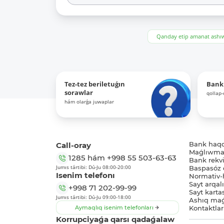
Qanday etip amanat ash
Tez-tez beriletuǵın
Bank
sorawlar
qollap
hám olarǵa juwaplar
Call-oray
Bank haq
Maǵlıwmat
1285
hám
+998 55 503-63-63
Bank rekviz
Jumıs tártibi: Dú-Ju 08:00-20:00
Baspasóz 
Isenim telefonı
Normativ-h
Sayt arqal
+998 71 202-99-99
Sayt karta
Jumıs tártibi: Dú-Ju 09:00-18:00
Ashıq maǵ
Aymaqlıq isenim telefonları
Kontaktlar
Korrupciyaǵa qarsı qadaǵalaw