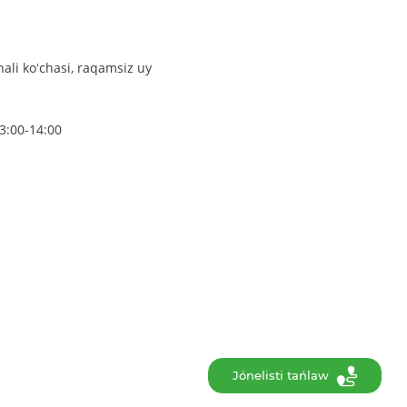
li koʻchasi, raqamsiz uy
3:00-14:00
Jónelisti tańlaw