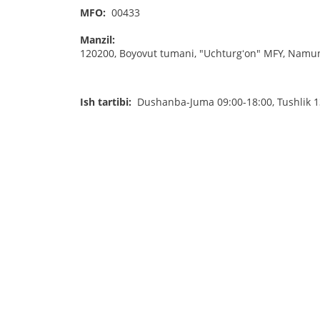
MFO:
00433
Manzil:
120200, Boyovut tumani, "Uchturgʻon" MFY, Namuna
Ish tartibi:
Dushanba-Juma 09:00-18:00, Tushlik 1