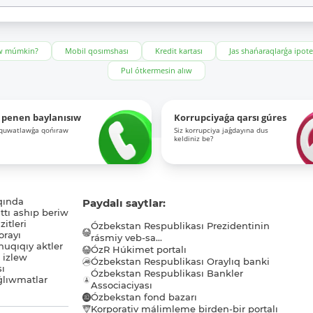
ıw múmkin?
Mobil qosımshası
Kredit kartası
Jas shańaraqlarǵa ipot
Pul ótkermesin alıw
 penen baylanısıw
Korrupciyaǵa qarsı gúres
-quwatlawǵa qońıraw
Siz korrupciya jaǵdayına dus
keldiniz be?
qında
Paydalı saytlar:
tı ashıp beriw
itleri
Ózbekstan Respublikası Prezidentinin
orayı
rásmiy veb-sa...
uqıqıy aktler
ÓzR Húkimet portalı
ı izlew
Ózbekstan Respublikası Oraylıq banki
sı
Ózbekstan Respublikası Bankler
lıwmatlar
Associaciyası
Ózbekstan fond bazarı
Korporativ málimleme birden-bir portalı