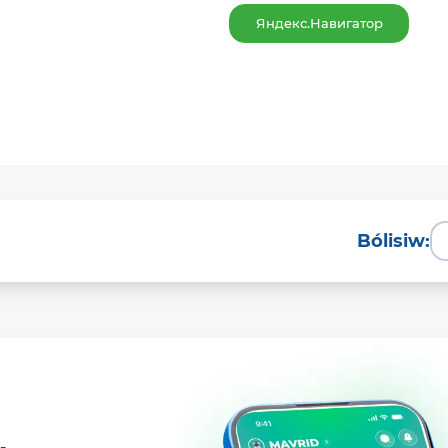
Яндекс.Навигатор
Bólisiw: