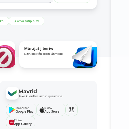
eka
Akciya satıp alıw
Múrájat jiberiw
Siziń pikirińiz bizge áhmietli
Mavrid
Jeke klientler ushın qosımsha
Imkani bar
Júklew
Google Play
App Store
Júklew
App Gallery