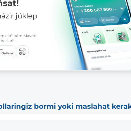
sat!
zir júklep
klep alıń hám Mavrid
baslań!:
ew
 Gallery
ollaringiz bormi yoki maslahat kera