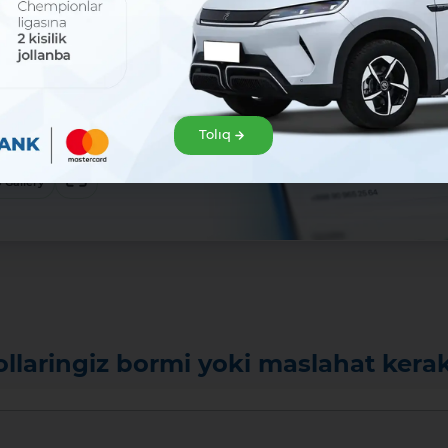
sat!
zir júklep
klep alıń hám Mavrid
Tolıq
baslań!:
ew
 Gallery
ollaringiz bormi yoki maslahat kera