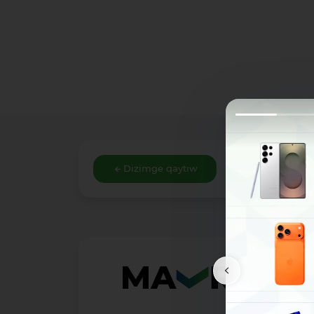
Dizimge qaytıw