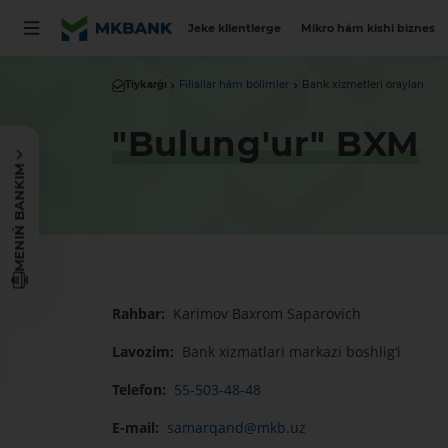
Jeke klientlerge
Mikro hám kishi biznes
Tiykarǵı
Filiallar hám bólimler
Bank xizmetleri orayları
"Bulung'ur" BXM
MENIŃ BANKIM
Rahbar:
Karimov Baxrom Saparovich
Lavozim:
Bank xizmatlari markazi boshlig‘i
Telefon:
55-503-48-48
E-mail:
samarqand@mkb.uz