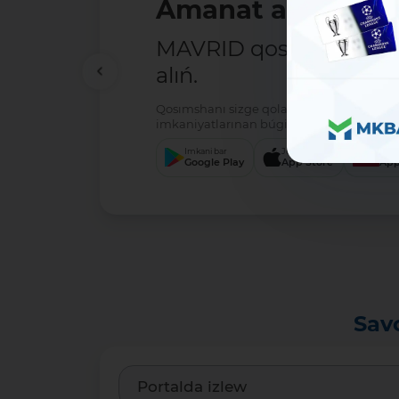
Amanat ashıw - ań
MAVRID qosımshasın há
alıń.
Qosımshanı sizge qolaylı servis arqalı jú
imkaniyatlarınan búgin-aq paydalanıwdı 
Imkani bar
Júklew
Júkl
Google Play
App Store
App
Sav