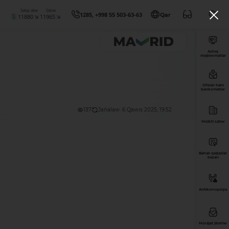
Satıp alıw
Satıw
1285, +998 55 503-63-63
Qar
11880
11965
Ashıq
maǵlıwmatlar
Ofisler hám
bankomatlar
137
Jańalaw: 6 Qawıs 2025, 19:52
Múlkti satıw
Bahalı qaǵazlar
bazarı
Antikorrupsiya
Múrájat jiberiw