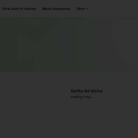
Orta hám iri biznes
Bank haqqında
Jáne
Xarita bo‘yicha:
loading map...