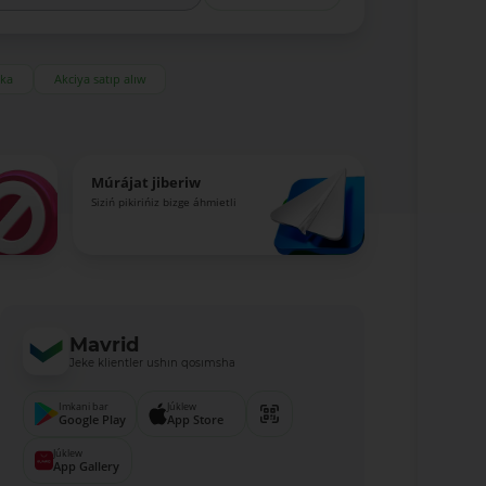
eka
Akciya satıp alıw
Múrájat jiberiw
Siziń pikirińiz bizge áhmietli
Mavrid
Jeke klientler ushın qosımsha
Imkani bar
Júklew
Google Play
App Store
Júklew
App Gallery