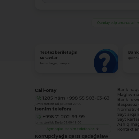
Qanday etip amanat ash
Tez-tez beriletuǵın
Bank
sorawlar
qollap
hám olarǵa juwaplar
Call-oray
Bank haq
Maǵlıwmat
1285
hám
+998 55 503-63-63
Bank rekviz
Jumıs tártibi: Dú-Ju 08:00-20:00
Baspasóz 
Isenim telefonı
Normativ-h
Sayt arqal
+998 71 202-99-99
Sayt karta
Jumıs tártibi: Dú-Ju 09:00-18:00
Ashıq maǵ
Aymaqlıq isenim telefonları
Kontaktlar
Korrupciyaǵa qarsı qadaǵalaw