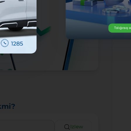
Tolıǵıraq
kmi?
Izlew