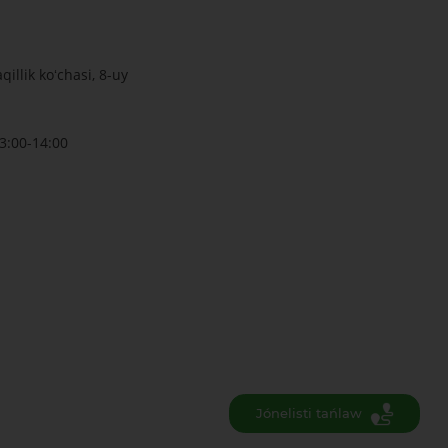
illik koʻchasi, 8-uy
3:00-14:00
Jónelisti tańlaw