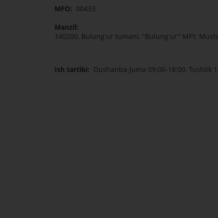
MFO:
00433
Manzil:
140200, Bulungʻur tumani, "Bulungʻur" MFY, Mustaq
Ish tartibi:
Dushanba-Juma 09:00-18:00, Tushlik 1