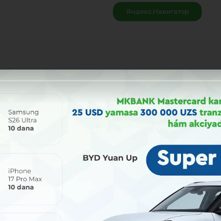
Яндекс.Навигатор
Bólisiw: