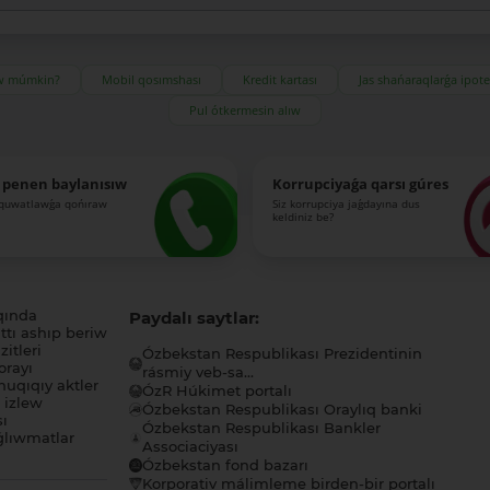
ıw múmkin?
Mobil qosımshası
Kredit kartası
Jas shańaraqlarǵa ipot
Pul ótkermesin alıw
 penen baylanısıw
Korrupciyaǵa qarsı gúres
-quwatlawǵa qońıraw
Siz korrupciya jaǵdayına dus
keldiniz be?
qında
Paydalı saytlar:
tı ashıp beriw
itleri
Ózbekstan Respublikası Prezidentinin
orayı
rásmiy veb-sa...
uqıqıy aktler
ÓzR Húkimet portalı
ı izlew
Ózbekstan Respublikası Oraylıq banki
sı
Ózbekstan Respublikası Bankler
lıwmatlar
Associaciyası
Ózbekstan fond bazarı
Korporativ málimleme birden-bir portalı