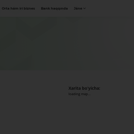
Orta hám iri biznes
Bank haqqında
Jáne
Xarita bo‘yicha:
loading map...