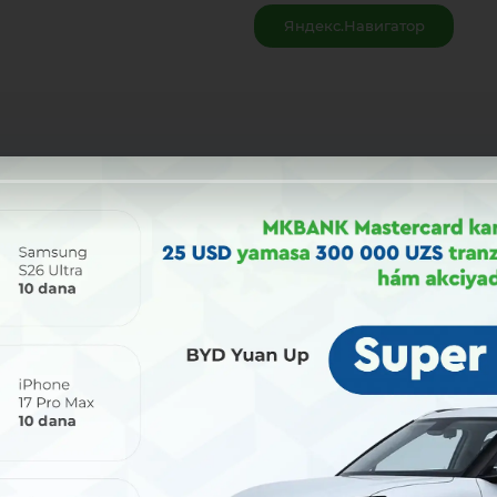
Яндекс.Навигатор
Bólisiw: