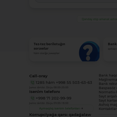
Qanday etip amanat ash
Tez-tez beriletuǵın
Bank
sorawlar
qollap
hám olarǵa juwaplar
Call-oray
Bank haq
Maǵlıwmat
1285
hám
+998 55 503-63-63
Bank rekviz
Jumıs tártibi: Dú-Ju 08:00-20:00
Baspasóz 
Isenim telefonı
Normativ-h
Sayt arqal
+998 71 202-99-99
Sayt karta
Jumıs tártibi: Dú-Ju 09:00-18:00
Ashıq maǵ
Aymaqlıq isenim telefonları
Kontaktlar
Korrupciyaǵa qarsı qadaǵalaw