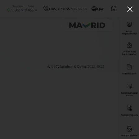
Satıp alıw
Satıw
1285, +998 55 503-63-63
Qar
11880
11965
Ashıq
maǵlıwmatlar
Ofisler hám
bankomatlar
136
Jańalaw: 6 Qawıs 2025, 19:52
Múlkti satıw
Bahalı qaǵazlar
bazarı
Antikorrupsiya
Múrájat jiberiw