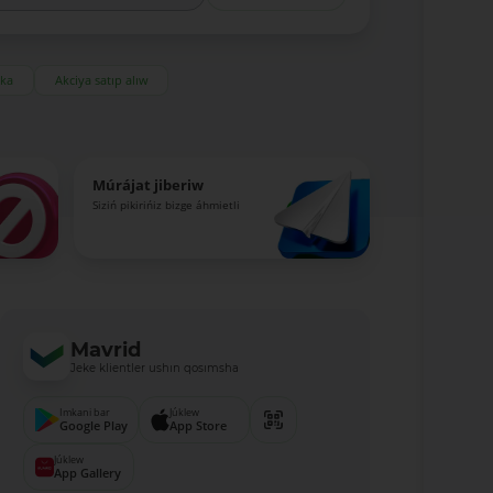
eka
Akciya satıp alıw
Múrájat jiberiw
Siziń pikirińiz bizge áhmietli
Mavrid
Jeke klientler ushın qosımsha
Imkani bar
Júklew
Google Play
App Store
Júklew
App Gallery