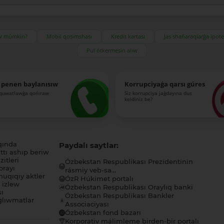
ıw múmkin?
Mobil qosımshası
Kredit kartası
Jas shańaraqlarǵa ipot
Pul ótkermesin alıw
 penen baylanısıw
Korrupciyaǵa qarsı gúres
-quwatlawǵa qońıraw
Siz korrupciya jaǵdayına dus
keldiniz be?
qında
Paydalı saytlar:
tı ashıp beriw
itleri
Ózbekstan Respublikası Prezidentinin
orayı
rásmiy veb-sa...
uqıqıy aktler
ÓzR Húkimet portalı
ı izlew
Ózbekstan Respublikası Oraylıq banki
sı
Ózbekstan Respublikası Bankler
lıwmatlar
Associaciyası
Ózbekstan fond bazarı
Korporativ málimleme birden-bir portalı