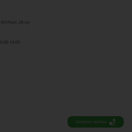
koʻchasi, 28-uy
3:00-14:00
Jónelisti tańlaw