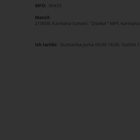
MFO:
00433
Manzil:
210609, Karmana tumani, "Ziyokor" MFY, Karmana 
Ish tartibi:
Dushanba-Juma 09:00-18:00, Tushlik 1