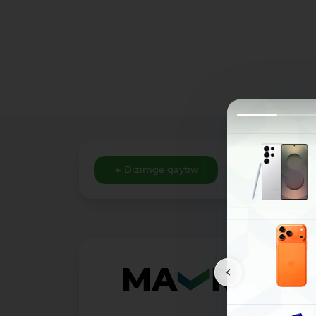
Dizimge qaytıw