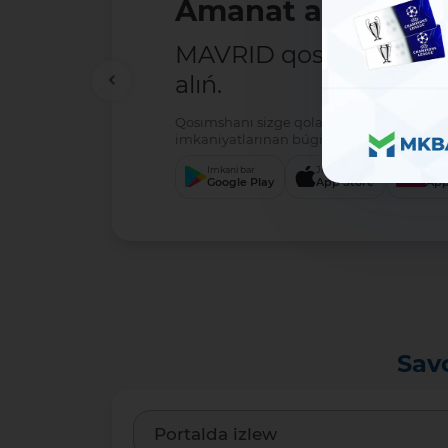
Amanat ashıw - ań
MAVRID qosımshasın há
alıń.
Qosımshanı sizge qolaylı servis arqalı jú
imkaniyatlarınan búgin-aq paydalanıwdı 
Imkani bar
Júklew
Júkl
Google Play
App Store
App
Sav