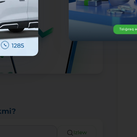
Tolıǵıraq
kmi?
Izlew