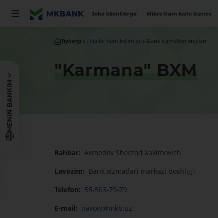
Jeke klientlerge
Mikro hám kishi biznes
Tiykarǵı
Filiallar hám bólimler
Bank xizmetleri orayları
"Karmana" BXM
MENIŃ BANKIM
Rahbar:
Axmedov Sherzod Xakimovich
Lavozim:
Bank xizmatlari markazi boshlig‘i
Telefon:
55-503-79-79
E-mail:
navoiy@mkb.uz