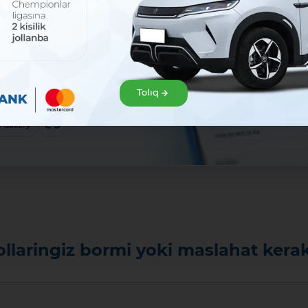
sat!
zir júklep
klep alıń hám Mavrid
Tolıq
baslań!:
ew
 Gallery
ollaringiz bormi yoki maslahat kera