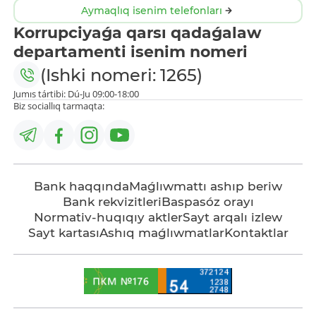
Aymaqlıq isenim telefonları
Korrupciyaǵa qarsı qadaǵalaw
departamenti isenim nomeri
(Ishki nomeri: 1265)
Jumıs tártibi: Dú-Ju 09:00-18:00
Biz sociallıq tarmaqta:
Bank haqqında
Maǵlıwmattı ashıp beriw
Bank rekvizitleri
Baspasóz orayı
Normativ-huqıqıy aktler
Sayt arqalı izlew
Sayt kartası
Ashıq maǵlıwmatlar
Kontaktlar