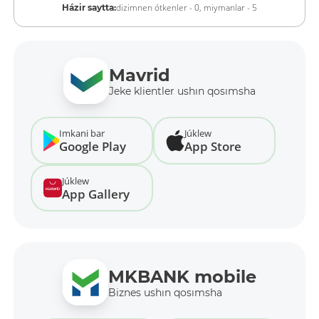
dizimnen ótkenler - 0,
miymanlar - 5
Házir saytta:
Mavrid
Jeke klientler ushın qosımsha
Imkani bar
Júklew
Google Play
App Store
Júklew
App Gallery
MKBANK mobile
Biznes ushın qosımsha