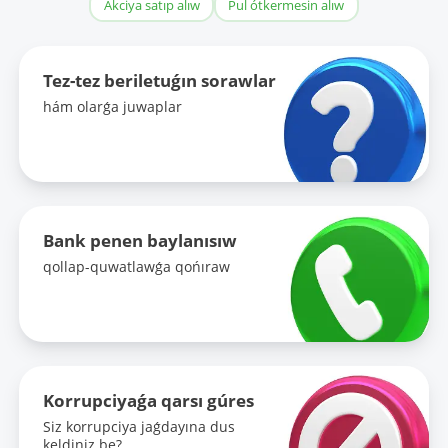
Akciya satıp alıw
Pul ótkermesin alıw
Tez-tez beriletuǵın sorawlar
hám olarǵa juwaplar
Bank penen baylanısıw
qollap-quwatlawǵa qońıraw
Korrupciyaǵa qarsı gúres
Siz korrupciya jaǵdayına dus
keldiniz be?