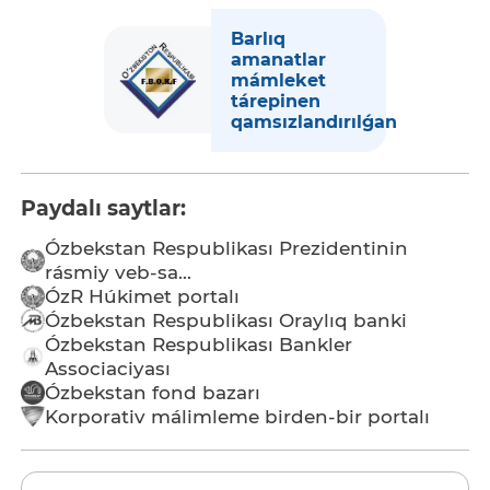
Barlıq
amanatlar
mámleket
tárepinen
qamsızlandırılǵan
Paydalı saytlar:
Ózbekstan Respublikası Prezidentinin
rásmiy veb-sa...
ÓzR Húkimet portalı
Ózbekstan Respublikası Oraylıq banki
Ózbekstan Respublikası Bankler
Associaciyası
Ózbekstan fond bazarı
Korporativ málimleme birden-bir portalı