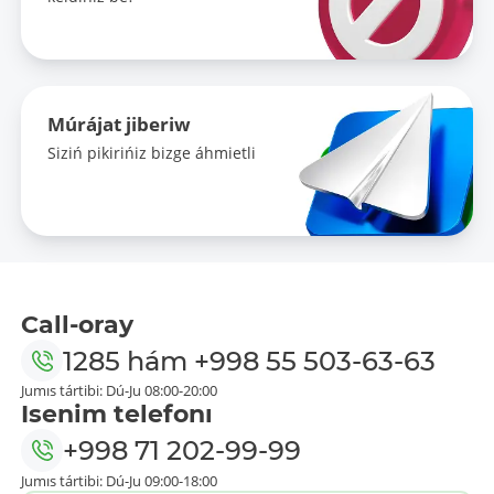
Múrájat jiberiw
Siziń pikirińiz bizge áhmietli
Call-oray
1285
hám
+998 55 503-63-63
Jumıs tártibi: Dú-Ju 08:00-20:00
Isenim telefonı
+998 71 202-99-99
Jumıs tártibi: Dú-Ju 09:00-18:00