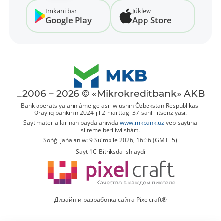
Imkani bar
Júklew
Google Play
App Store
_2006 – 2026 © «Mikrokreditbank» AKB
Bank operatsiyaların ámelge asırıw ushın Ózbekstan Respublikası
Oraylıq bankiniń 2024-jıl 2-marttaǵı 37-sanlı litsenziyası.
Sayt materiallarınan paydalanıwda
www.mkbank.uz
veb-saytına
silteme beriliwi shárt.
Sońǵı jańalanıw: 9 Su'mbile 2026, 16:36 (GMT+5)
Sayt 1C-Bitriksda ishlaydi
Дизайн и разработка сайта Pixelcraft®