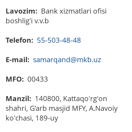
Lavozim:
Bank xizmatlari ofisi
boshlig'i v.v.b
Telefon:
55-503-48-48
E-mail:
samarqand@mkb.uz
MFO:
00433
Manzil:
140800, Kattaqoʻrgʻon
shahri, G‘arb masjid MFY, A.Navoiy
koʻchasi, 189-uy