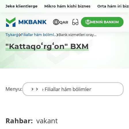
Jeke klientlerge
Mikro hám kishi biznes
Orta hám iri bi
MENIŃ BANKIM
QAR
Tiykarǵı
Filiallar hám bóliml...
Bank xizmetleri oray...
"Kattaqoʻrgʻon" BXM
Menyu:
Rahbar:
vakant