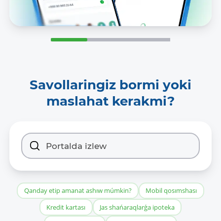
Savollaringiz bormi yoki
maslahat kerakmi?
Qanday etip amanat ashıw múmkin?
Mobil qosımshası
Kredit kartası
Jas shańaraqlarǵa ipoteka