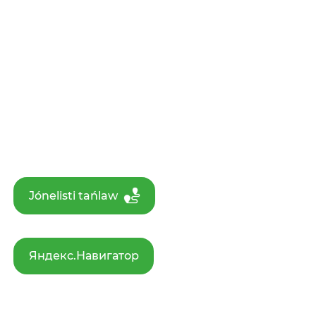
Jónelisti tańlaw
Яндекс.Навигатор