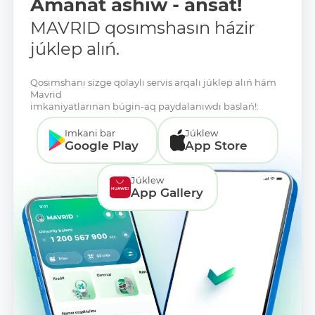
Amanat ashıw - ańsat!
MAVRID qosımshasın házir
júklep alıń.
Qosımshanı sizge qolaylı servis arqalı júklep alıń hám
Mavrid
imkaniyatlarınan búgin-aq paydalanıwdı baslań!:
Imkani bar
Júklew
Google Play
App Store
Júklew
App Gallery