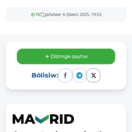
76
Jańalaw: 6 Qawıs 2025, 19:52
Dizimge qaytıw
Bólisiw: