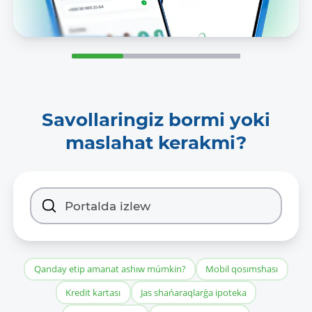
Savollaringiz bormi yoki
maslahat kerakmi?
Qanday etip amanat ashıw múmkin?
Mobil qosımshası
Kredit kartası
Jas shańaraqlarǵa ipoteka