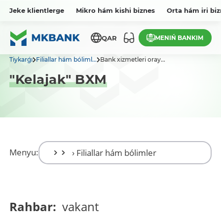
Jeke klientlerge
Mikro hám kishi biznes
Orta hám iri bi
MENIŃ BANKIM
QAR
Tiykarǵı
Filiallar hám bóliml...
Bank xizmetleri oray...
"Kelajak" BXM
Menyu:
Rahbar:
vakant