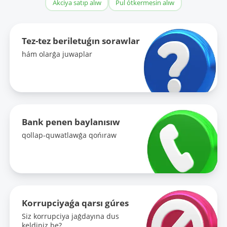
Akciya satıp alıw
Pul ótkermesin alıw
Tez-tez beriletuǵın sorawlar
hám olarǵa juwaplar
Bank penen baylanısıw
qollap-quwatlawǵa qońıraw
Korrupciyaǵa qarsı gúres
Siz korrupciya jaǵdayına dus
keldiniz be?