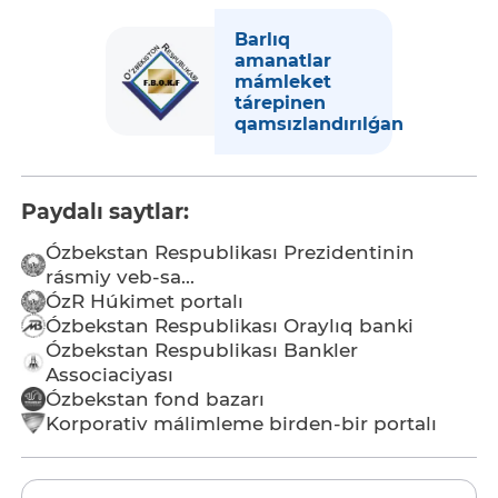
Barlıq
amanatlar
mámleket
tárepinen
qamsızlandırılǵan
Paydalı saytlar:
Ózbekstan Respublikası Prezidentinin
rásmiy veb-sa...
ÓzR Húkimet portalı
Ózbekstan Respublikası Oraylıq banki
Ózbekstan Respublikası Bankler
Associaciyası
Ózbekstan fond bazarı
Korporativ málimleme birden-bir portalı