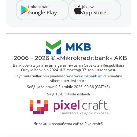
Imkani bar
Júklew
Google Play
App Store
_2006 – 2026 © «Mikrokreditbank» AKB
Bank operatsiyaların ámelge asırıw ushın Ózbekstan Respublikası
Oraylıq bankiniń 2024-jıl 2-marttaǵı 37-sanlı litsenziyası.
Sayt materiallarınan paydalanıwda
www.mkbank.uz
veb-saytına
silteme beriliwi shárt.
Sońǵı jańalanıw: 9 Su'mbile 2026, 00:36 (GMT+5)
Sayt 1C-Bitriksda ishlaydi
Дизайн и разработка сайта Pixelcraft®