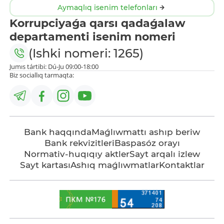
Aymaqlıq isenim telefonları
Korrupciyaǵa qarsı qadaǵalaw
departamenti isenim nomeri
(Ishki nomeri: 1265)
Jumıs tártibi: Dú-Ju 09:00-18:00
Biz sociallıq tarmaqta:
Bank haqqında
Maǵlıwmattı ashıp beriw
Bank rekvizitleri
Baspasóz orayı
Normativ-huqıqıy aktler
Sayt arqalı izlew
Sayt kartası
Ashıq maǵlıwmatlar
Kontaktlar