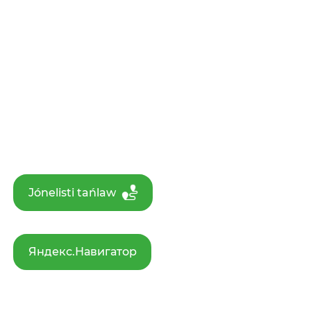
Jónelisti tańlaw
Яндекс.Навигатор