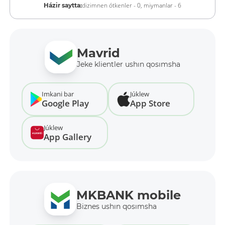
dizimnen ótkenler - 0,
miymanlar - 6
Házir saytta:
Mavrid
Jeke klientler ushın qosımsha
Imkani bar
Júklew
Google Play
App Store
Júklew
App Gallery
MKBANK mobile
Biznes ushın qosımsha