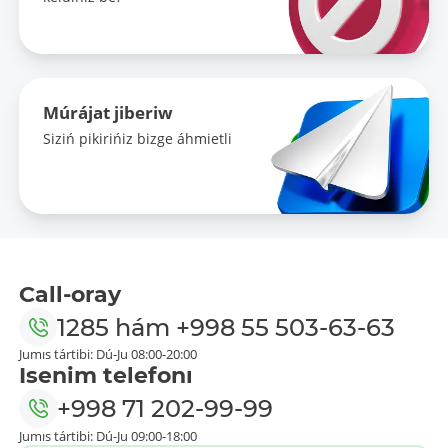
Múrájat jiberiw
Siziń pikirińiz bizge áhmietli
Call-oray
1285
hám
+998 55 503-63-63
Jumıs tártibi: Dú-Ju 08:00-20:00
Isenim telefonı
+998 71 202-99-99
Jumıs tártibi: Dú-Ju 09:00-18:00