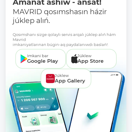
Amanat ashıw - ańsat!
MAVRID qosımshasın házir
júklep alıń.
Qosımshanı sizge qolaylı servis arqalı júklep alıń hám
Mavrid
imkaniyatlarınan búgin-aq paydalanıwdı baslań!:
Imkani bar
Júklew
Google Play
App Store
Júklew
App Gallery