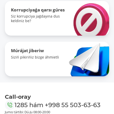
Korrupciyaǵa qarsı gúres
Siz korrupciya jaǵdayına dus
keldiniz be?
Múrájat jiberiw
Siziń pikirińiz bizge áhmietli
Call-oray
1285
hám
+998 55 503-63-63
Jumıs tártibi: Dú-Ju 08:00-20:00