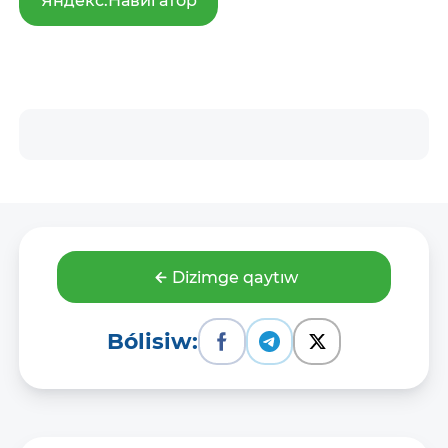
Яндекс.Навигатор
Dizimge qaytıw
Bólisiw: