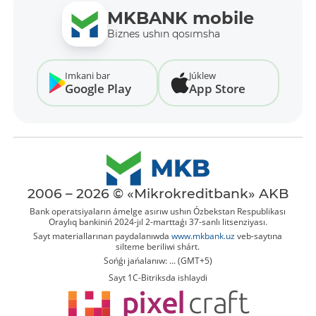
MKBANK mobile
Biznes ushın qosımsha
Imkani bar
Júklew
Google Play
App Store
2006 – 2026 © «Mikrokreditbank» AKB
Bank operatsiyaların ámelge asırıw ushın Ózbekstan Respublikası
Oraylıq bankiniń 2024-jıl 2-marttaǵı 37-sanlı litsenziyası.
Sayt materiallarınan paydalanıwda
www.mkbank.uz
veb-saytına
silteme beriliwi shárt.
Sońǵı jańalanıw: ... (GMT+5)
Sayt 1C-Bitriksda ishlaydi