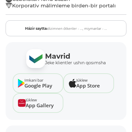
Korporativ málimleme birden-bir portalı
dizimnen ótkenler - ...,
miymanlar - ...
Házir saytta:
Mavrid
Jeke klientler ushın qosımsha
Imkani bar
Júklew
Google Play
App Store
Júklew
App Gallery