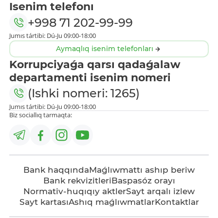
Isenim telefonı
+998 71 202-99-99
Jumıs tártibi: Dú-Ju 09:00-18:00
Aymaqlıq isenim telefonları
Korrupciyaǵa qarsı qadaǵalaw
departamenti isenim nomeri
(Ishki nomeri: 1265)
Jumıs tártibi: Dú-Ju 09:00-18:00
Biz sociallıq tarmaqta:
Bank haqqında
Maǵlıwmattı ashıp beriw
Bank rekvizitleri
Baspasóz orayı
Normativ-huqıqıy aktler
Sayt arqalı izlew
Sayt kartası
Ashıq maǵlıwmatlar
Kontaktlar