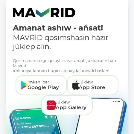
Amanat ashıw - ańsat!
MAVRID qosımshasın házir
júklep alıń.
Qosımshanı sizge qolaylı servis arqalı júklep alıń hám
Mavrid
imkaniyatlarınan búgin-aq paydalanıwdı baslań!:
Imkani bar
Júklew
Google Play
App Store
Júklew
App Gallery