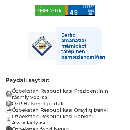
Barlıq
amanatlar
mámleket
tárepinen
qamsızlandırılǵan
Paydalı saytlar:
Ózbekstan Respublikası Prezidentinin
rásmiy veb-sa...
ÓzR Húkimet portalı
Ózbekstan Respublikası Oraylıq banki
Ózbekstan Respublikası Bankler
Associaciyası
Ózbekstan fond bazarı