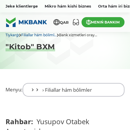
Jeke klientlerge
Mikro hám kishi biznes
Orta hám iri bi
MENIŃ BANKIM
QAR
Tiykarǵı
Filiallar hám bóliml...
Bank xizmetleri oray...
"Kitob" BXM
Menyu:
Rahbar:
Yusupov Otabek