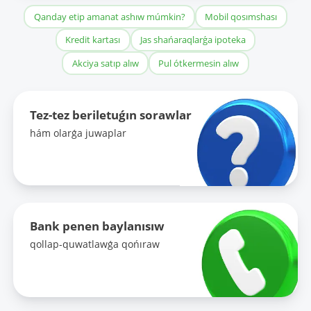
Qanday etip amanat ashıw múmkin?
Mobil qosımshası
Kredit kartası
Jas shańaraqlarǵa ipoteka
Akciya satıp alıw
Pul ótkermesin alıw
Tez-tez beriletuǵın sorawlar
hám olarǵa juwaplar
Bank penen baylanısıw
qollap-quwatlawǵa qońıraw