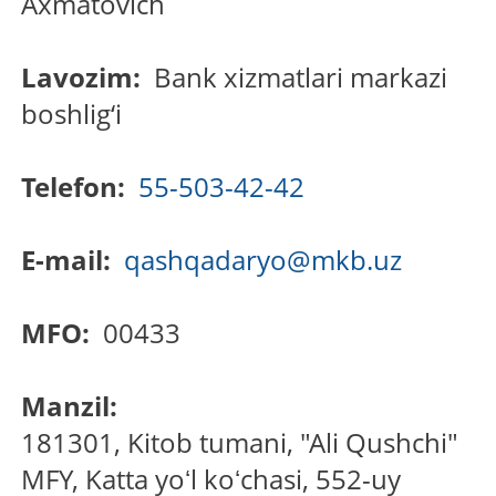
Axmatovich
Lavozim:
Bank xizmatlari markazi
boshlig‘i
Telefon:
55-503-42-42
E-mail:
qashqadaryo@mkb.uz
MFO:
00433
Manzil:
181301, Kitob tumani, "Ali Qushchi"
MFY, Katta yoʻl koʻchasi, 552-uy