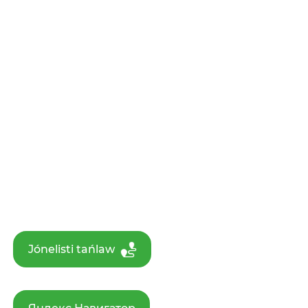
Jónelisti tańlaw