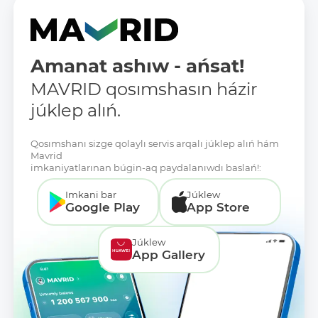
Amanat ashıw - ańsat!
MAVRID qosımshasın házir
júklep alıń.
Qosımshanı sizge qolaylı servis arqalı júklep alıń hám
Mavrid
imkaniyatlarınan búgin-aq paydalanıwdı baslań!:
Imkani bar
Júklew
Google Play
App Store
Júklew
App Gallery