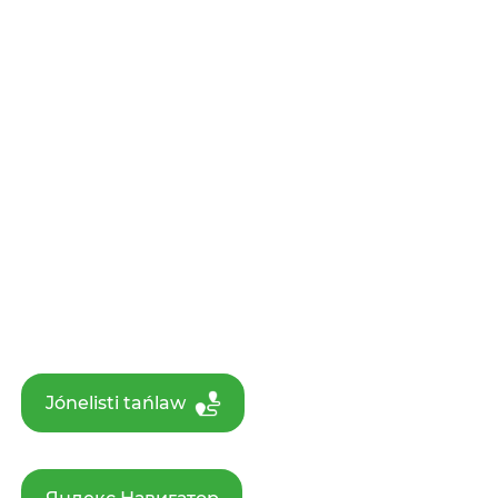
Jónelisti tańlaw