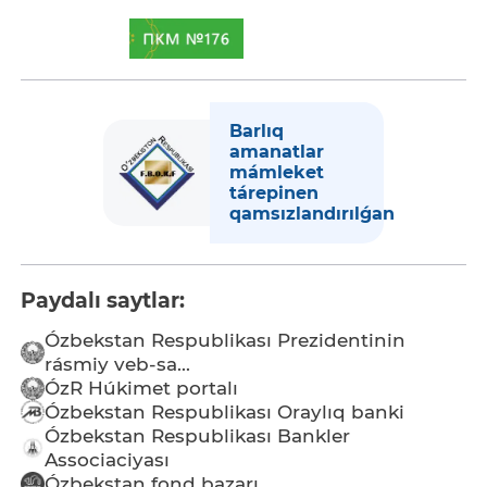
Barlıq
amanatlar
mámleket
tárepinen
qamsızlandırılǵan
Paydalı saytlar:
Ózbekstan Respublikası Prezidentinin
rásmiy veb-sa...
ÓzR Húkimet portalı
Ózbekstan Respublikası Oraylıq banki
Ózbekstan Respublikası Bankler
Associaciyası
Ózbekstan fond bazarı