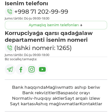
Isenim telefonı
+998 71 202-99-99
Jumıs tártibi: Dú-Ju 09:00-18:00
Aymaqlıq isenim telefonları
Korrupciyaǵa qarsı qadaǵalaw
departamenti isenim nomeri
(Ishki nomeri: 1265)
Jumıs tártibi: Dú-Ju 09:00-18:00
Biz sociallıq tarmaqta:
Bank haqqında
Maǵlıwmattı ashıp beriw
Bank rekvizitleri
Baspasóz orayı
Normativ-huqıqıy aktler
Sayt arqalı izlew
Sayt kartası
Ashıq maǵlıwmatlar
Kontaktlar