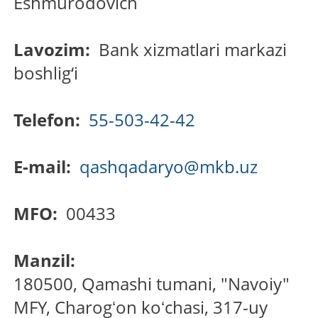
Eshmurodovich
Lavozim:
Bank xizmatlari markazi
boshlig‘i
Telefon:
55-503-42-42
E-mail:
qashqadaryo@mkb.uz
MFO:
00433
Manzil:
180500, Qamashi tumani, "Navoiy"
MFY, Charogʻon koʻchasi, 317-uy