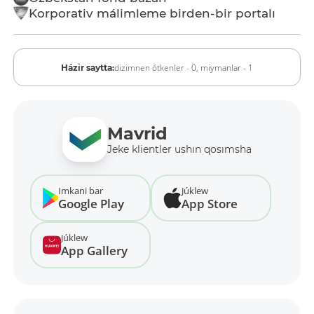
Korporativ málimleme birden-bir portalı
dizimnen ótkenler - 0,
miymanlar - 1
Házir saytta:
Mavrid
Jeke klientler ushın qosımsha
Imkani bar
Júklew
Google Play
App Store
Júklew
App Gallery