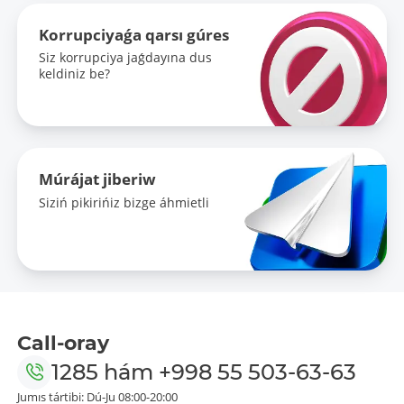
Korrupciyaǵa qarsı gúres
Siz korrupciya jaǵdayına dus
keldiniz be?
Múrájat jiberiw
Siziń pikirińiz bizge áhmietli
Call-oray
1285
hám
+998 55 503-63-63
Jumıs tártibi: Dú-Ju 08:00-20:00