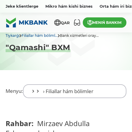
Jeke klientlerge
Mikro hám kishi biznes
Orta hám iri bi
MENIŃ BANKIM
QAR
Tiykarǵı
Filiallar hám bóliml...
Bank xizmetleri oray...
"Qamashi" BXM
Menyu:
Rahbar:
Mirzaev Abdulla