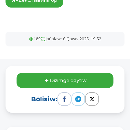
Яндекс.Навигатор
189
Jańalaw: 6 Qawıs 2025, 19:52
Dizimge qaytıw
Bólisiw: