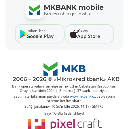
MKBANK mobile
Biznes ushın qosımsha
Imkani bar
Júklew
Google Play
App Store
_2006 – 2026 © «Mikrokreditbank» AKB
Bank operatsiyaların ámelge asırıw ushın Ózbekstan Respublikası
Oraylıq bankiniń 2024-jıl 2-marttaǵı 37-sanlı litsenziyası.
Sayt materiallarınan paydalanıwda
www.mkbank.uz
veb-saytına
silteme beriliwi shárt.
Sońǵı jańalanıw: 10 Su'mbile 2026, 11:17 (GMT+5)
Sayt 1C-Bitriksda ishlaydi