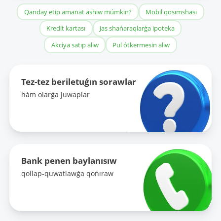
Qanday etip amanat ashıw múmkin?
Mobil qosımshası
Kredit kartası
Jas shańaraqlarǵa ipoteka
Akciya satıp alıw
Pul ótkermesin alıw
Tez-tez beriletuǵın sorawlar
hám olarǵa juwaplar
Bank penen baylanısıw
qollap-quwatlawǵa qońıraw