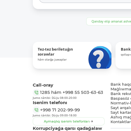
Qanday etip amanat ash
Tez-tez beriletuǵın
Bank
sorawlar
qollap
hám olarǵa juwaplar
Call-oray
Bank haq
Maǵlıwmat
1285
hám
+998 55 503-63-63
Bank rekviz
Jumıs tártibi: Dú-Ju 08:00-20:00
Baspasóz 
Isenim telefonı
Normativ-h
Sayt arqal
+998 71 202-99-99
Sayt karta
Jumıs tártibi: Dú-Ju 09:00-18:00
Ashıq maǵ
Aymaqlıq isenim telefonları
Kontaktlar
Korrupciyaǵa qarsı qadaǵalaw