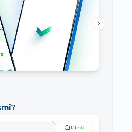
kmi?
Izlew