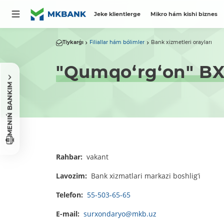
Jeke klientlerge
Mikro hám kishi biznes
Tiykarǵı
Filiallar hám bólimler
Bank xizmetleri orayları
"Qumqo‘rg‘on" B
MENIŃ BANKIM
Rahbar:
vakant
Lavozim:
Bank xizmatlari markazi boshlig‘i
Telefon:
55-503-65-65
E-mail:
surxondaryo@mkb.uz