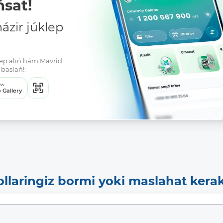
sat!
zir júklep
klep alıń hám Mavrid
baslań!:
ew
 Gallery
ollaringiz bormi yoki maslahat kera