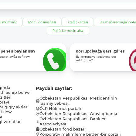
ıw múmkin?
Mobil qosımshası
Kredit kartası
Jas shańaraqlarǵa ipot
Pul ótkermesin alıw
 penen baylanısıw
Korrupciyaǵa qarsı gúres
-quwatlawǵa qońıraw
Siz korrupciya jaǵdayına dus
keldiniz be?
qında
Paydalı saytlar:
tı ashıp beriw
itleri
Ózbekstan Respublikası Prezidentinin
orayı
rásmiy veb-sa...
uqıqıy aktler
ÓzR Húkimet portalı
ı izlew
Ózbekstan Respublikası Oraylıq banki
sı
Ózbekstan Respublikası Bankler
lıwmatlar
Associaciyası
Ózbekstan fond bazarı
Korporativ málimleme birden-bir portalı