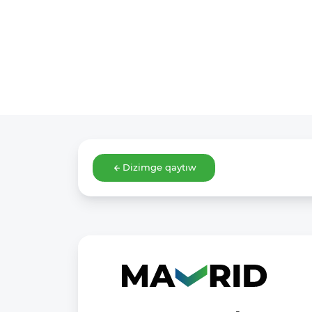
Dizimge qaytıw