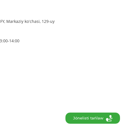
, Markaziy koʻchasi, 129-uy
3:00-14:00
Jónelisti tańlaw