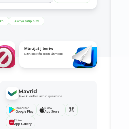
eka
Akciya satıp alıw
Múrájat jiberiw
Siziń pikirińiz bizge áhmietli
Mavrid
Jeke klientler ushın qosımsha
Imkani bar
Júklew
Google Play
App Store
Júklew
App Gallery