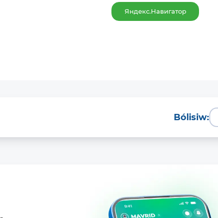
Яндекс.Навигатор
Bólisiw: