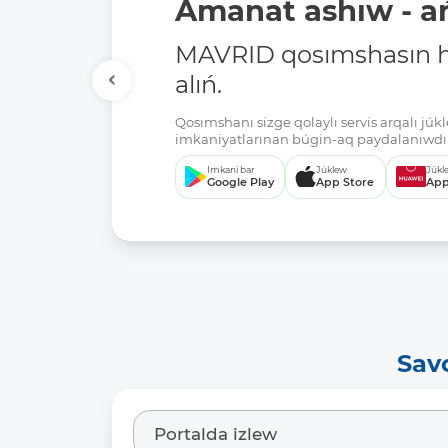
Amanat ashıw - ań
MAVRID qosımshasın há
alıń.
Qosımshanı sizge qolaylı servis arqalı jú
imkaniyatlarınan búgin-aq paydalanıwdı 
Imkani bar
Júklew
Júkl
Google Play
App Store
App
Sav