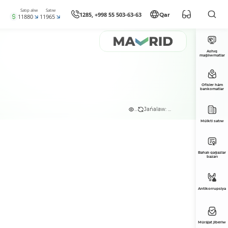
Satıp alıw
Satıw
1285, +998 55 503-63-63
Qar
11880
11965
Ashıq
maǵlıwmatlar
Ofisler hám
bankomatlar
...
Jańalaw: ...
Múlkti satıw
Bahalı qaǵazlar
bazarı
Antikorrupsiya
Múrájat jiberiw