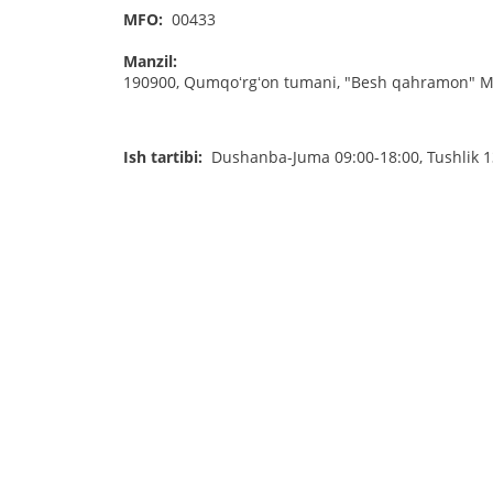
MFO:
00433
Manzil:
190900, Qumqoʻrgʻon tumani, "Besh qahramon" MFY
Ish tartibi:
Dushanba-Juma 09:00-18:00, Tushlik 1