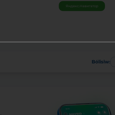
Яндекс.Навигатор
Bólisiw: