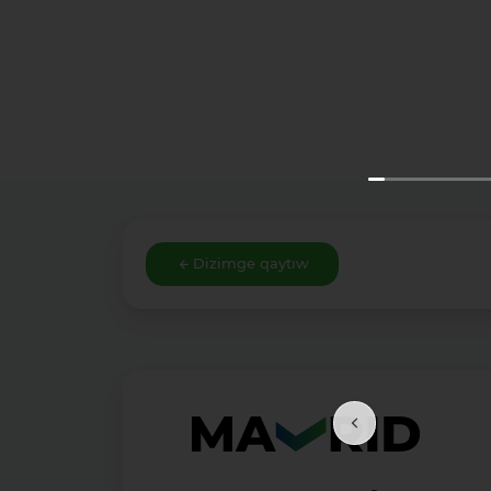
Dizimge qaytıw