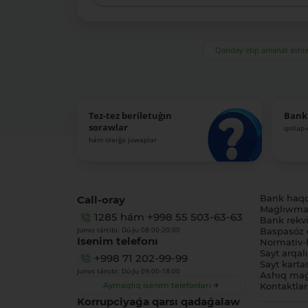
Qanday etip amanat ash
Tez-tez beriletuǵın
Bank
sorawlar
qollap
hám olarǵa juwaplar
Call-oray
Bank haq
Maǵlıwmat
1285
hám
+998 55 503-63-63
Bank rekviz
Jumıs tártibi: Dú-Ju 08:00-20:00
Baspasóz 
Isenim telefonı
Normativ-h
Sayt arqal
+998 71 202-99-99
Sayt karta
Jumıs tártibi: Dú-Ju 09:00-18:00
Ashıq maǵ
Aymaqlıq isenim telefonları
Kontaktlar
Korrupciyaǵa qarsı qadaǵalaw