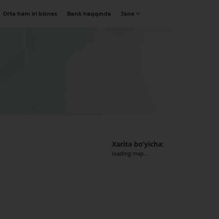
Orta hám iri biznes
Bank haqqında
Jáne
Xarita bo‘yicha:
loading map...