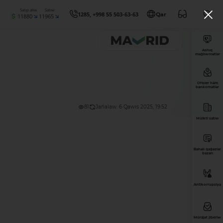
Satıp alıw
Satıw
1285, +998 55 503-63-63
Qar
11880
11965
Ashıq
maǵlıwmatlar
Ofisler hám
bankomatlar
81
Jańalaw: 6 Qawıs 2025, 19:52
Múlkti satıw
Bahalı qaǵazlar
bazarı
Antikorrupsiya
Múrájat jiberiw