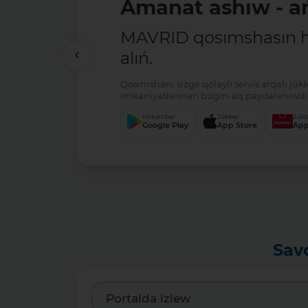
Amanat ashıw - ań
MAVRID qosımshasın há
alıń.
Qosımshanı sizge qolaylı servis arqalı jú
imkaniyatlarınan búgin-aq paydalanıwdı 
Imkani bar
Júklew
Júkl
Google Play
App Store
App
Sav