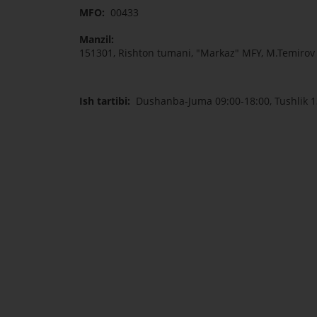
MFO:
00433
Manzil:
151301, Rishton tumani, "Markaz" MFY, M.Temirov 
Ish tartibi:
Dushanba-Juma 09:00-18:00, Tushlik 1