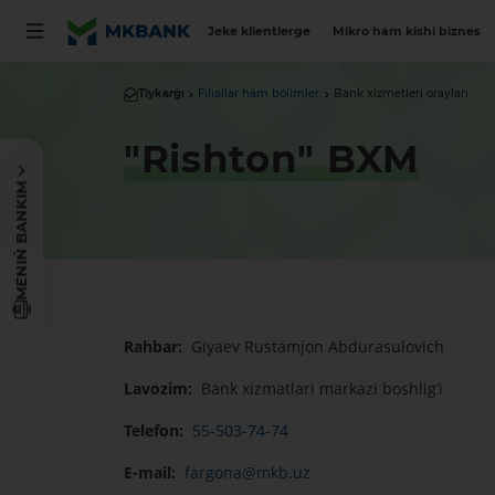
Jeke klientlerge
Mikro hám kishi biznes
Tiykarǵı
Filiallar hám bólimler
Bank xizmetleri orayları
"Rishton" BXM
MENIŃ BANKIM
Rahbar:
Giyaev Rustamjon Abdurasulovich
Lavozim:
Bank xizmatlari markazi boshlig‘i
Telefon:
55-503-74-74
E-mail:
fargona@mkb.uz