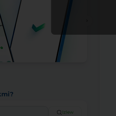
Tolıǵıraq
kmi?
Izlew