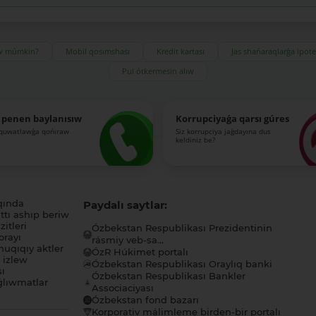
ıw múmkin?
Mobil qosımshası
Kredit kartası
Jas shańaraqlarǵa ipot
Pul ótkermesin alıw
 penen baylanısıw
Korrupciyaǵa qarsı gúres
-quwatlawǵa qońıraw
Siz korrupciya jaǵdayına dus
keldiniz be?
qında
Paydalı saytlar:
tı ashıp beriw
itleri
Ózbekstan Respublikası Prezidentinin
orayı
rásmiy veb-sa...
uqıqıy aktler
ÓzR Húkimet portalı
ı izlew
Ózbekstan Respublikası Oraylıq banki
sı
Ózbekstan Respublikası Bankler
lıwmatlar
Associaciyası
Ózbekstan fond bazarı
Korporativ málimleme birden-bir portalı