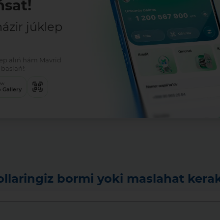
sat!
zir júklep
klep alıń hám Mavrid
Tolıq
baslań!:
ew
 Gallery
ollaringiz bormi yoki maslahat kera