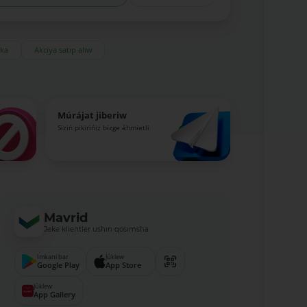
eka
Akciya satıp alıw
Múrájat jiberiw
Siziń pikirińiz bizge áhmietli
Mavrid
Jeke klientler ushın qosımsha
Imkani bar
Júklew
Google Play
App Store
Júklew
App Gallery