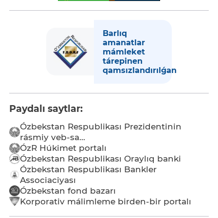
Barlıq
amanatlar
mámleket
tárepinen
qamsızlandırılǵan
Paydalı saytlar:
Ózbekstan Respublikası Prezidentinin
rásmiy veb-sa...
ÓzR Húkimet portalı
Ózbekstan Respublikası Oraylıq banki
Ózbekstan Respublikası Bankler
Associaciyası
Ózbekstan fond bazarı
Korporativ málimleme birden-bir portalı