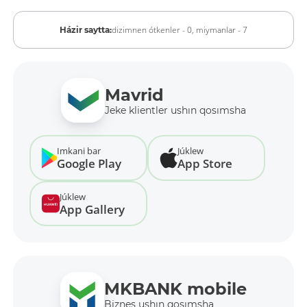
dizimnen ótkenler - 0,
miymanlar - 7
Házir saytta:
Mavrid
Jeke klientler ushın qosımsha
Imkani bar
Júklew
Google Play
App Store
Júklew
App Gallery
MKBANK mobile
Biznes ushın qosımsha