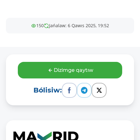
150
Jańalaw: 6 Qawıs 2025, 19:52
Dizimge qaytıw
Bólisiw: