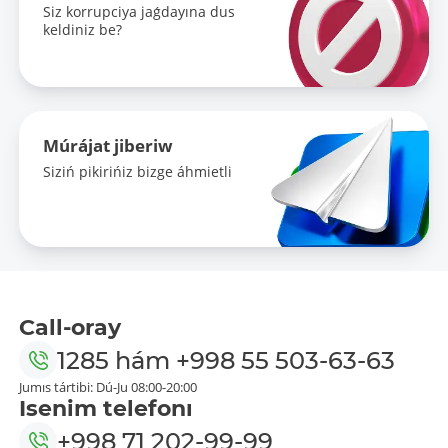
Siz korrupciya jaǵdayına dus
keldiniz be?
Múrájat jiberiw
Siziń pikirińiz bizge áhmietli
Call-oray
1285
hám
+998 55 503-63-63
Jumıs tártibi: Dú-Ju 08:00-20:00
Isenim telefonı
+998 71 202-99-99