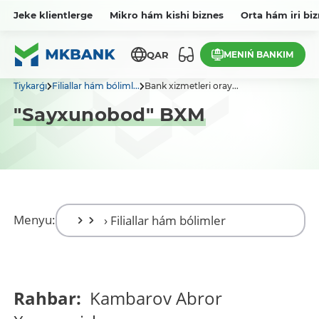
Jeke klientlerge
Mikro hám kishi biznes
Orta hám iri bi
MENIŃ BANKIM
QAR
Tiykarǵı
Filiallar hám bóliml...
Bank xizmetleri oray...
"Sayxunobod" BXM
Menyu:
Rahbar:
Kambarov Abror