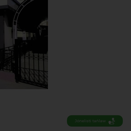
Jónelisti tańlaw