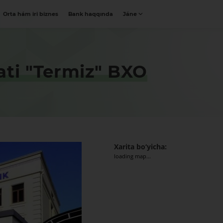
Orta hám iri biznes
Bank haqqında
Jáne
ati "Termiz" BXO
Xarita bo‘yicha:
loading map...