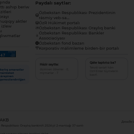
qında
Paydalı saytlar:
tı ashıp beriw
itleri
Ózbekstan Respublikası Prezidentinin
orayı
rásmiy veb-sa...
uqıqıy aktler
ÓzR Húkimet portalı
ı izlew
Ózbekstan Respublikası Oraylıq banki
sı
Ózbekstan Respublikası Bankler
lıwmatlar
Associaciyası
Ózbekstan fond bazarı
Korporativ málimleme birden-bir portalı
Qáte taptıńız ba?
Házir saytta:
Tekstti tanlań hám
dizimnen ótkenler - 0,
Barlıq amanatlar
Ctrl+Enter túymelerin
miymanlar - 7
mámleket
basıń.
tárepinen
qamsızlandırılǵan
 AKB
Дизайн и
Respublikası Oraylıq bankiniń 2024-jıl 2-marttaǵı 37-sanlı
veb-saytına silteme beriliwi shárt.