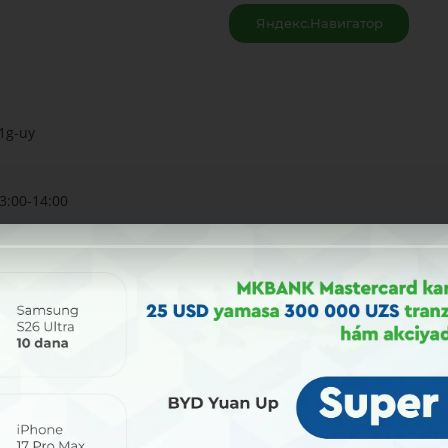
Яндекс.Навигатор
 1g-uy
3:00-14:00
Bólisiw: