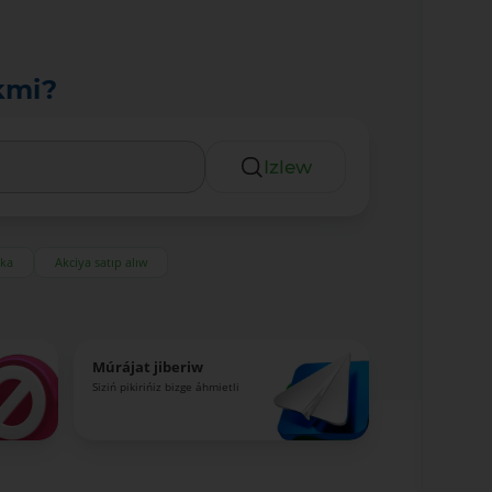
kmi?
Izlew
eka
Akciya satıp alıw
Múrájat jiberiw
Siziń pikirińiz bizge áhmietli