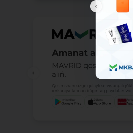
Amanat ashıw - ań
MAVRID qosımshasın há
alıń.
Qosımshanı sizge qolaylı servis arqalı jú
imkaniyatlarınan búgin-aq paydalanıwdı 
Imkani bar
Júklew
Júkl
Google Play
App Store
App