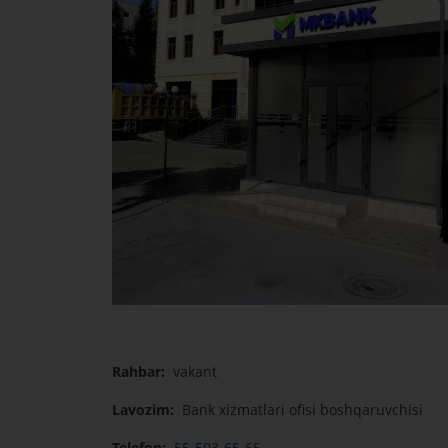
Rahbar:
vakant
Lavozim:
Bank xizmatlari ofisi boshqaruvchisi
Telefon:
55-503-65-65