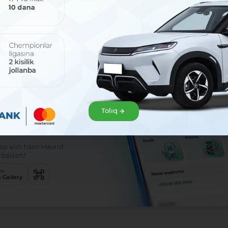
sat!
zir júklep
Tolıq
klep alıń hám Mavrid
baslań!:
ew
 Gallery