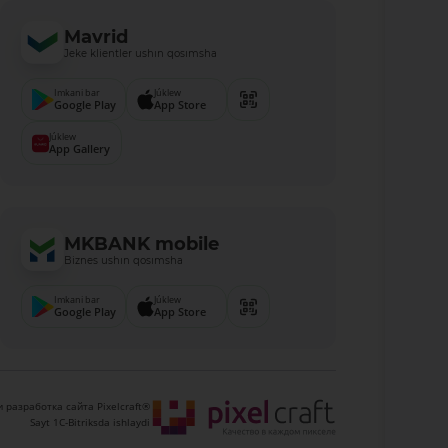
Mavrid
Jeke klientler ushın qosımsha
Imkani bar
Júklew
Google Play
App Store
Júklew
App Gallery
MKBANK mobile
Biznes ushın qosımsha
Imkani bar
Júklew
Google Play
App Store
 разработка сайта Pixelcraft®
Sayt 1C-Bitriksda ishlaydi