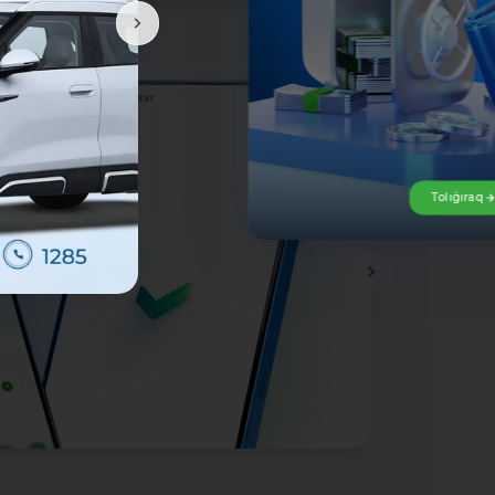
Tolıǵıraq