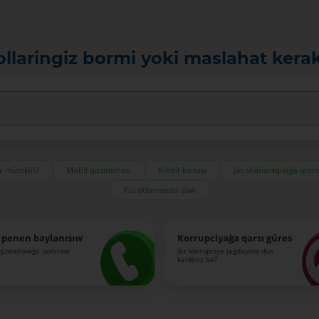
ollaringiz bormi yoki maslahat kera
ıw múmkin?
Mobil qosımshası
Kredit kartası
Jas shańaraqlarǵa ipot
Pul ótkermesin alıw
 penen baylanısıw
Korrupciyaǵa qarsı gúres
-quwatlawǵa qońıraw
Siz korrupciya jaǵdayına dus
keldiniz be?