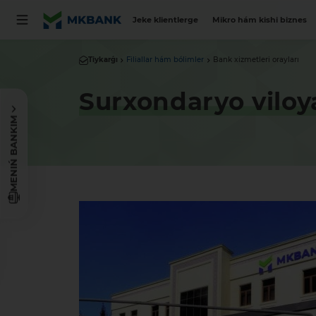
Jeke klientlerge
Mikro hám kishi biznes
Tiykarǵı
Filiallar hám bólimler
Bank xizmetleri orayları
Surxondaryo viloy
MENIŃ BANKIM