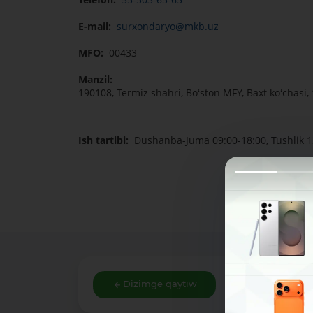
E-mail:
surxondaryo@mkb.uz
MFO:
00433
Manzil:
190108, Termiz shahri, Boʻston MFY, Baxt koʻchasi,
Ish tartibi:
Dushanba-Juma 09:00-18:00, Tushlik 1
Dizimge qaytıw