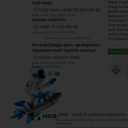
Call-oray
Bank haq
Maǵlıwmat
1285
hám
+998 55 503-63-63
Bank rekviz
Jumıs tártibi: Dú-Ju 08:00-20:00
Baspasóz 
Isenim telefonı
Normativ-h
Sayt arqal
+998 71 202-99-99
Sayt karta
Jumıs tártibi: Dú-Ju 09:00-18:00
Ashıq maǵ
Aymaqlıq isenim telefonları
Kontaktlar
Korrupciyaǵa qarsı qadaǵalaw
departamenti isenim nomeri
(Ishki nomeri: 1265)
Jumıs tártibi: Dú-Ju 09:00-18:00
Biz sociallıq tarmaqta:
_2006 – 2026 © «Mikrokreditbank»
Bank operatsiyaların ámelge asırıw ushın Ózbekstan 
litsenziyası.
Sayt materiallarınan paydalanıwda
www.mkbank.uz