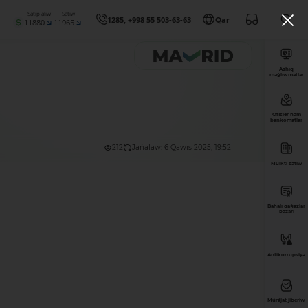
Satıp alıw
Satıw
1285, +998 55 503-63-63
Qar
11880
11965
Ashıq
maǵlıwmatlar
Ofisler hám
bankomatlar
212
Jańalaw: 6 Qawıs 2025, 19:52
Múlkti satıw
Bahalı qaǵazlar
bazarı
Antikorrupsiya
Múrájat jiberiw