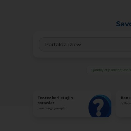
Sav
Qanday etip amanat ash
Tez-tez beriletuǵın
Bank
sorawlar
qollap
hám olarǵa juwaplar