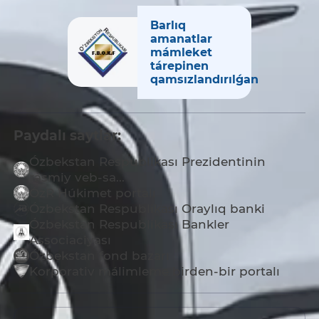
Barlıq
amanatlar
mámleket
tárepinen
qamsızlandırılǵan
Paydalı saytlar:
Ózbekstan Respublikası Prezidentinin
rásmiy veb-sa...
ÓzR Húkimet portalı
Ózbekstan Respublikası Oraylıq banki
Ózbekstan Respublikası Bankler
Associaciyası
Ózbekstan fond bazarı
Korporativ málimleme birden-bir portalı