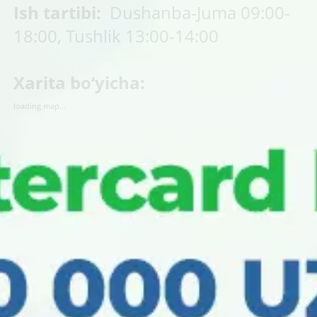
Ish tartibi:
Dushanba-Juma 09:00-
18:00, Tushlik 13:00-14:00
Xarita bo‘yicha:
loading map...