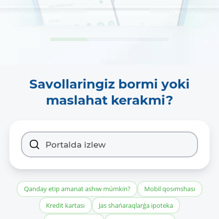
Savollaringiz bormi yoki
maslahat kerakmi?
Qanday etip amanat ashıw múmkin?
Mobil qosımshası
Kredit kartası
Jas shańaraqlarǵa ipoteka