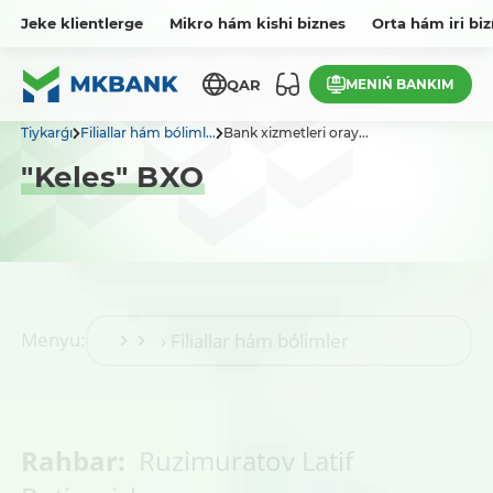
Jeke klientlerge
Mikro hám kishi biznes
Orta hám iri bi
MENIŃ BANKIM
QAR
Tiykarǵı
Filiallar hám bóliml...
Bank xizmetleri oray...
"Keles" BXO
Menyu:
Rahbar:
Ruzimuratov Latif