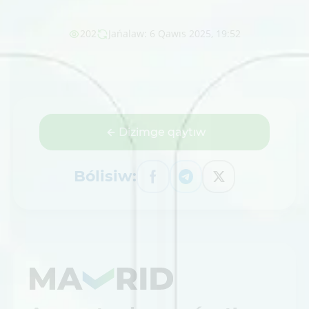
202
Jańalaw: 6 Qawıs 2025, 19:52
Dizimge qaytıw
Bólisiw: