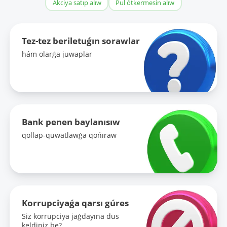
Akciya satıp alıw
Pul ótkermesin alıw
Tez-tez beriletuǵın sorawlar
hám olarǵa juwaplar
Bank penen baylanısıw
qollap-quwatlawǵa qońıraw
Korrupciyaǵa qarsı gúres
Siz korrupciya jaǵdayına dus
keldiniz be?