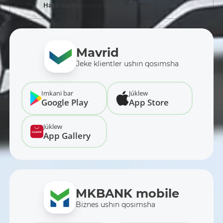
dizimnen ótkenler - 0,
miymanlar - 3
Házir saytta:
Mavrid
Jeke klientler ushın qosımsha
Imkani bar
Júklew
Google Play
App Store
Júklew
App Gallery
MKBANK mobile
Biznes ushın qosımsha