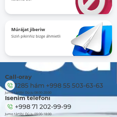
Múrájat jiberiw
Siziń pikirińiz bizge áhmietli
Call-oray
1285
hám
+998 55 503-63-63
Jumıs tártibi: Dú-Ju 08:00-20:00
Isenim telefonı
+998 71 202-99-99
Jumıs tártibi: Dú-Ju 09:00-18:00