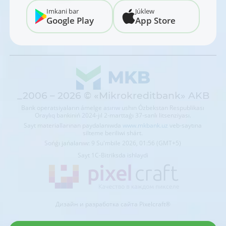
Imkani bar
Júklew
Google Play
App Store
_2006 – 2026 © «Mikrokreditbank» AKB
Bank operatsiyaların ámelge asırıw ushın Ózbekstan Respublikası
Oraylıq bankiniń 2024-jıl 2-marttaǵı 37-sanlı litsenziyası.
Sayt materiallarınan paydalanıwda
www.mkbank.uz
veb-saytına
silteme beriliwi shárt.
Sońǵı jańalanıw: 9 Su'mbile 2026, 01:56 (GMT+5)
Sayt 1C-Bitriksda ishlaydi
Дизайн и разработка сайта Pixelcraft®