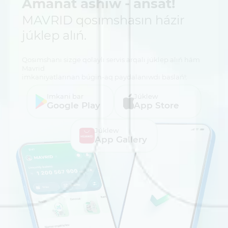
Amanat ashıw - ańsat!
MAVRID qosımshasın házir
júklep alıń.
Qosımshanı sizge qolaylı servis arqalı júklep alıń hám
Mavrid
imkaniyatlarınan búgin-aq paydalanıwdı baslań!:
Imkani bar
Júklew
Google Play
App Store
Júklew
App Gallery