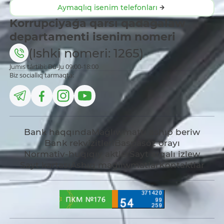
Aymaqlıq isenim telefonları
Korrupciyaǵa qarsı qadaǵalaw
departamenti isenim nomeri
(Ishki nomeri: 1265)
Jumıs tártibi: Dú-Ju 09:00-18:00
Biz sociallıq tarmaqta:
Bank haqqında
Maǵlıwmattı ashıp beriw
Bank rekvizitleri
Baspasóz orayı
Normativ-huqıqıy aktler
Sayt arqalı izlew
Sayt kartası
Ashıq maǵlıwmatlar
Kontaktlar