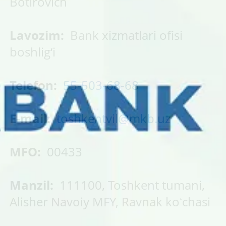
Botirovich
Lavozim:
Bank xizmatlari ofisi
boshlig‘i
Telefon:
55-503-68-68
E-mail:
toshkentvil@mkb.uz
MFO:
00433
Manzil:
111100, Toshkent tumani,
Alisher Navoiy MFY, Ravnak koʻchasi