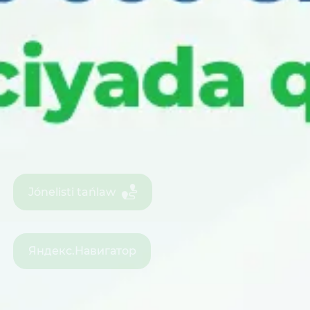
Jónelisti tańlaw
Яндекс.Навигатор