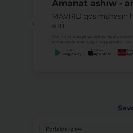
Amanat ashıw - ań
MAVRID qosımshasın há
alıń.
Qosımshanı sizge qolaylı servis arqalı jú
imkaniyatlarınan búgin-aq paydalanıwdı 
Imkani bar
Júklew
Júkl
Google Play
App Store
App
Sav