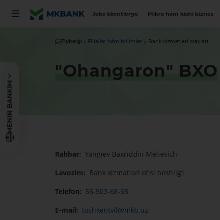
Jeke klientlerge
Mikro hám kishi biznes
Tiykarǵı
Filiallar hám bólimler
Bank xizmetleri orayları
"Ohangaron" BXO
MENIŃ BANKIM
Rahbar:
Yangiev Baxriddin Melievich
Lavozim:
Bank xizmatlari ofisi boshlig‘i
Telefon:
55-503-68-68
E-mail:
toshkentvil@mkb.uz