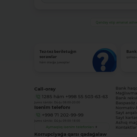
Qanday etip amanat ash
Tez-tez beriletuǵın
Bank
sorawlar
qollap
hám olarǵa juwaplar
Call-oray
Bank haq
Maǵlıwmat
1285
hám
+998 55 503-63-63
Bank rekviz
Jumıs tártibi: Dú-Ju 08:00-20:00
Baspasóz 
Isenim telefonı
Normativ-h
Sayt arqal
+998 71 202-99-99
Sayt karta
Jumıs tártibi: Dú-Ju 09:00-18:00
Ashıq maǵ
Aymaqlıq isenim telefonları
Kontaktlar
Korrupciyaǵa qarsı qadaǵalaw