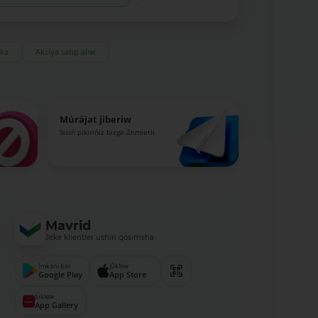
eka
Akciya satıp alıw
Múrájat jiberiw
Siziń pikirińiz bizge áhmietli
Mavrid
Jeke klientler ushın qosımsha
Imkani bar
Júklew
Google Play
App Store
Júklew
App Gallery