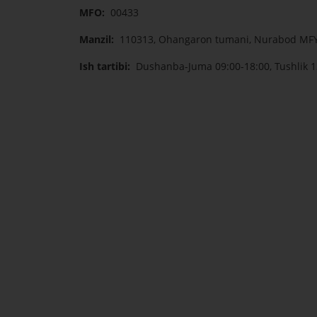
MFO:
00433
Manzil:
110313, Ohangaron tumani, Nurabod MFY
Ish tartibi:
Dushanba-Juma 09:00-18:00, Tushlik 1