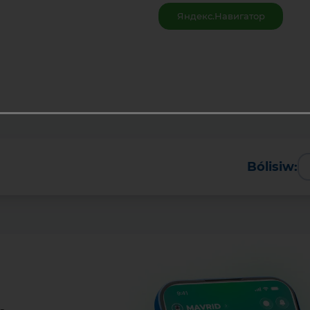
Яндекс.Навигатор
Bólisiw: