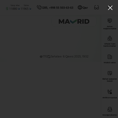
Satıp alıw
Satıw
1285, +998 55 503-63-63
Qar
11880
11965
Ashıq
maǵlıwmatlar
Ofisler hám
bankomatlar
170
Jańalaw: 6 Qawıs 2025, 19:52
Múlkti satıw
Bahalı qaǵazlar
bazarı
Antikorrupsiya
Múrájat jiberiw