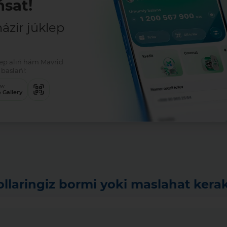
sat!
zir júklep
klep alıń hám Mavrid
Tolıq
baslań!:
ew
 Gallery
ollaringiz bormi yoki maslahat kera