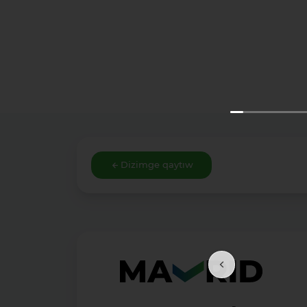
Dizimge qaytıw