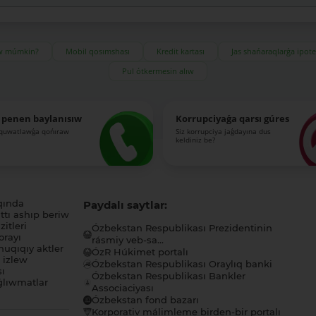
ıw múmkin?
Mobil qosımshası
Kredit kartası
Jas shańaraqlarǵa ipot
Pul ótkermesin alıw
 penen baylanısıw
Korrupciyaǵa qarsı gúres
-quwatlawǵa qońıraw
Siz korrupciya jaǵdayına dus
keldiniz be?
qında
Paydalı saytlar:
tı ashıp beriw
itleri
Ózbekstan Respublikası Prezidentinin
orayı
rásmiy veb-sa...
uqıqıy aktler
ÓzR Húkimet portalı
ı izlew
Ózbekstan Respublikası Oraylıq banki
sı
Ózbekstan Respublikası Bankler
lıwmatlar
Associaciyası
Ózbekstan fond bazarı
Korporativ málimleme birden-bir portalı