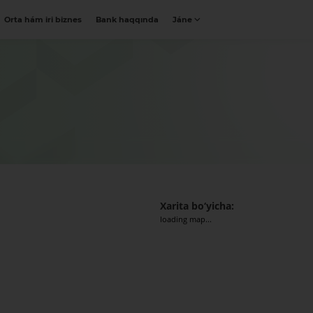
Orta hám iri biznes
Bank haqqında
Jáne
Xarita bo‘yicha:
loading map...