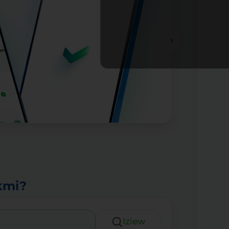
Tolıǵıraq
kmi?
Izlew