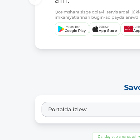
alıń.
Qosımshanı sizge qolaylı servis arqalı jú
imkaniyatlarınan búgin-aq paydalanıwdı 
Imkani bar
Júklew
Júkl
Google Play
App Store
App
Sav
Qanday etip amanat ash