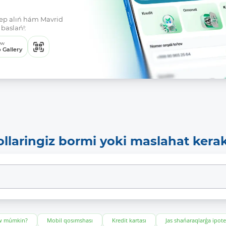
klep alıń hám Mavrid
baslań!:
ew
 Gallery
ollaringiz bormi yoki maslahat kera
ıw múmkin?
Mobil qosımshası
Kredit kartası
Jas shańaraqlarǵa ipot