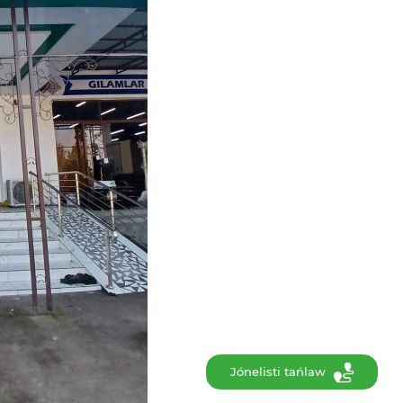
Jónelisti tańlaw