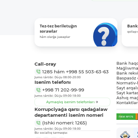
Tez-tez beriletuǵın
Bank
sorawlar
qollap
hám olarǵa juwaplar
Call-oray
Bank haq
Maǵlıwmat
1285
hám
+998 55 503-63-63
Bank rekviz
Jumıs tártibi: Dú-Ju 08:00-20:00
Baspasóz 
Isenim telefonı
Normativ-h
Sayt arqal
+998 71 202-99-99
Sayt karta
Jumıs tártibi: Dú-Ju 09:00-18:00
Ashıq maǵ
Aymaqlıq isenim telefonları
Kontaktlar
Korrupciyaǵa qarsı qadaǵalaw
departamenti isenim nomeri
(Ishki nomeri: 1265)
Jumıs tártibi: Dú-Ju 09:00-18:00
Biz sociallıq tarmaqta: