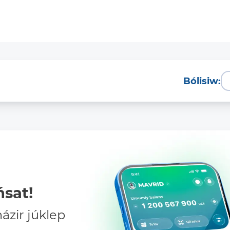
Bólisiw:
sat!
zir júklep