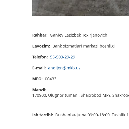
Rahbar:
G‘aniev Lazizbek Toxirjanovich
Lavozim:
Bank xizmatlari markazi boshlig‘i
Telefon:
55-503-29-29
E-mail:
andijon@mkb.uz
MFO:
00433
Manzil:
170900, Ulugnor tumani, Shaxrobod MFY, Shaxrobo
Ish tartibi:
Dushanba-Juma 09:00-18:00, Tushlik 1