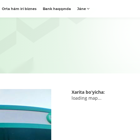
Orta hám iri biznes
Bank haqqında
Jáne
Xarita bo‘yicha:
loading map...