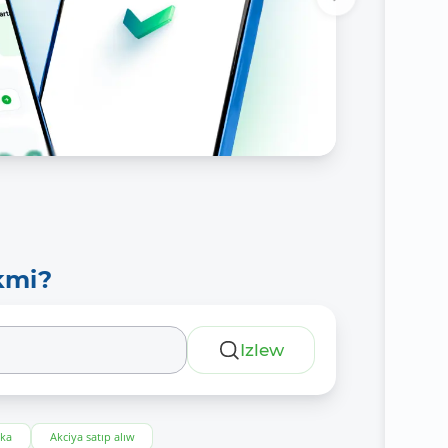
kmi?
Izlew
eka
Akciya satıp alıw