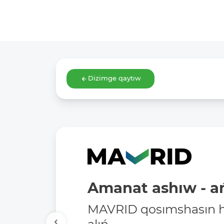
Dizimge qaytıw
Amanat ashıw - ań
MAVRID qosımshasın há