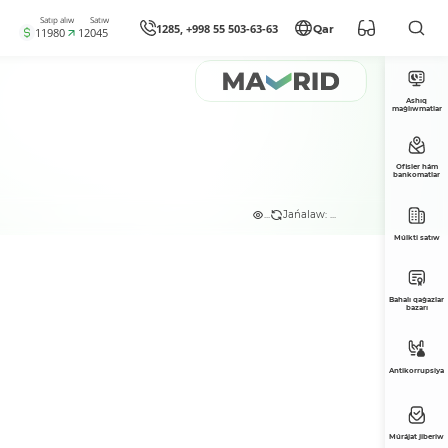
Satıp alıw
Satıw
1285, +998 55 503-63-63
Qar
11980
12045
Ashıq
maǵlıwmatlar
Ofisler hám
bankomatlar
...
Jańalaw: ...
Múlkti satıw
Bahalı qaǵazlar
bazarı
Antikorrupsiya
Múrájat jiberiw