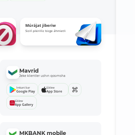
Múrájat jiberiw
Siziń pikirińiz bizge áhmietli
Mavrid
Jeke klientler ushın qosımsha
Imkani bar
Júklew
Google Play
App Store
Júklew
App Gallery
MKBANK mobile