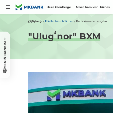
Jeke klientlerge
Mikro hám kishi biznes
Tiykarǵı
Filiallar hám bólimler
Bank xizmetleri orayları
"Ulugʻnor" BXM
MENIŃ BANKIM