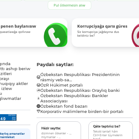
Pul ótkermesin alıw
 penen baylanısıw
Korrupciyaǵa qarsı gúres
-quwatlawǵa qońıraw
Siz korrupciya jaǵdayına dus
keldiniz be?
qında
Paydalı saytlar:
tı ashıp beriw
itleri
Ózbekstan Respublikası Prezidentinin
orayı
rásmiy veb-sa...
uqıqıy aktler
ÓzR Húkimet portalı
ı izlew
Ózbekstan Respublikası Oraylıq banki
sı
Ózbekstan Respublikası Bankler
lıwmatlar
Associaciyası
Ózbekstan fond bazarı
Korporativ málimleme birden-bir portalı
Qáte taptıńız ba?
Házir saytta:
Tekstti tanlań hám
dizimnen ótkenler - ...,
Barlıq amanatlar
Ctrl+Enter túymelerin
miymanlar - ...
mámleket
basıń.