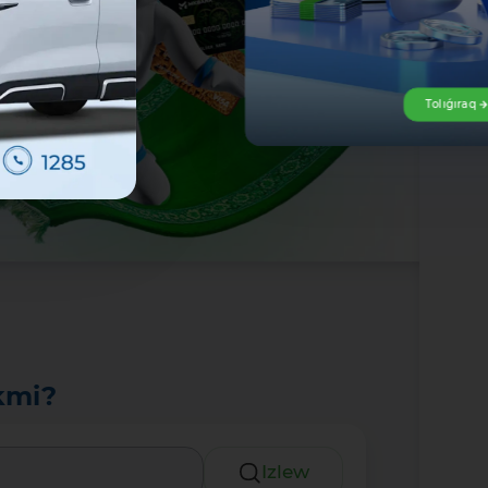
Tolıǵıraq
kmi?
Izlew