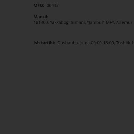
MFO:
00433
Manzil:
181400, Yakkabogʻ tumani, "Jambul" MFY, A.Temur k
Ish tartibi:
Dushanba-Juma 09:00-18:00, Tushlik 1