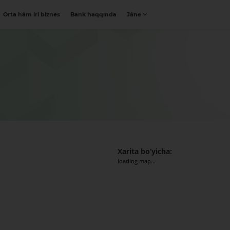
Orta hám iri biznes
Bank haqqında
Jáne
Xarita bo‘yicha:
loading map...