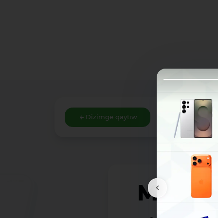
Dizimge qaytıw