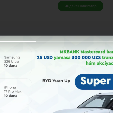
Яндекс.Навигатор
Bólisiw: