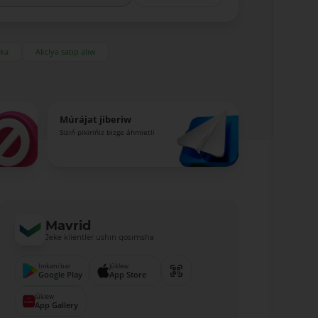
eka
Akciya satıp alıw
Múrájat jiberiw
Siziń pikirińiz bizge áhmietli
Mavrid
Jeke klientler ushın qosımsha
Imkani bar
Júklew
Google Play
App Store
Júklew
App Gallery