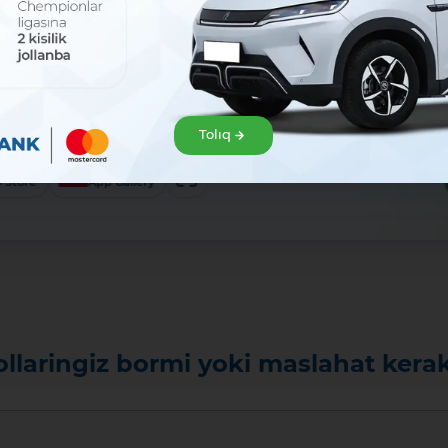
r
em
l!
klep alıń hám Mavrid
Tolıq
baslań!:
ew
 Gallery
ollaringiz bormi yoki maslahat kera