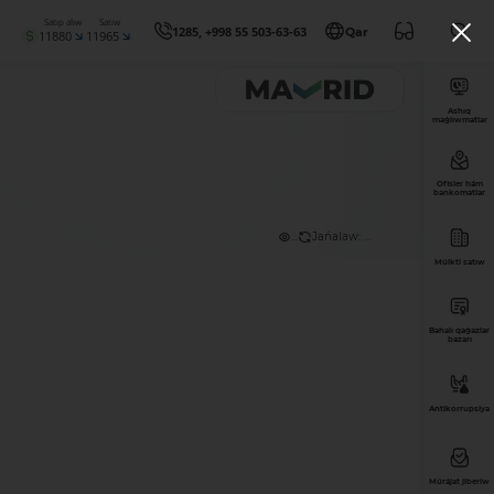
Satıp alıw
Satıw
1285, +998 55 503-63-63
Qar
11880
11965
Ashıq
maǵlıwmatlar
Ofisler hám
bankomatlar
...
Jańalaw: ...
Múlkti satıw
Bahalı qaǵazlar
bazarı
Antikorrupsiya
Múrájat jiberiw