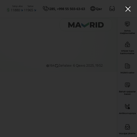
Satıp alıw
Satıw
1285, +998 55 503-63-63
Qar
11880
11965
Ashıq
maǵlıwmatlar
Ofisler hám
bankomatlar
164
Jańalaw: 6 Qawıs 2025, 19:52
Múlkti satıw
Bahalı qaǵazlar
bazarı
Antikorrupsiya
Múrájat jiberiw