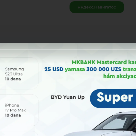
Яндекс.Навигатор
Bólisiw: