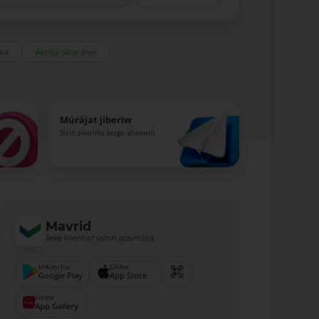
eka
Akciya satıp alıw
Múrájat jiberiw
Siziń pikirińiz bizge áhmietli
Mavrid
Jeke klientler ushın qosımsha
Imkani bar
Júklew
Google Play
App Store
Júklew
App Gallery