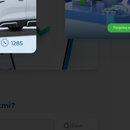
Tolıǵıraq
kmi?
Izlew