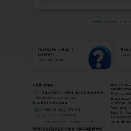
Qanday etip amanat ash
Tez-tez beriletuǵın
Bank
sorawlar
qollap
hám olarǵa juwaplar
Call-oray
Bank haq
Maǵlıwmat
1285
hám
+998 55 503-63-63
Bank rekviz
Jumıs tártibi: Dú-Ju 08:00-20:00
Baspasóz 
Isenim telefonı
Normativ-h
Sayt arqal
+998 71 202-99-99
Sayt karta
Jumıs tártibi: Dú-Ju 09:00-18:00
Ashıq maǵ
Aymaqlıq isenim telefonları
Kontaktlar
Korrupciyaǵa qarsı qadaǵalaw