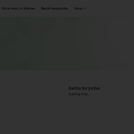
Orta hám iri biznes
Bank haqqında
Jáne
Xarita bo‘yicha:
loading map...