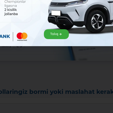
sat!
zir júklep
klep alıń hám Mavrid
Tolıq
baslań!:
ew
 Gallery
ollaringiz bormi yoki maslahat kera