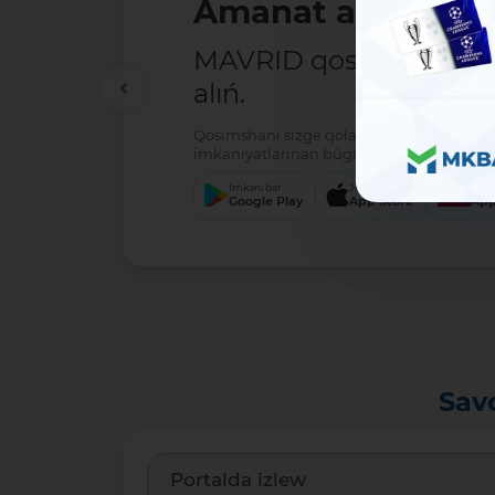
Amanat ashıw - ań
MAVRID qosımshasın há
alıń.
Qosımshanı sizge qolaylı servis arqalı jú
imkaniyatlarınan búgin-aq paydalanıwdı 
Imkani bar
Júklew
Júkl
Google Play
App Store
App
Sav