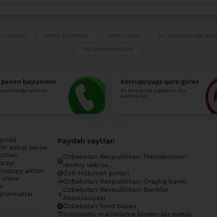
ıw múmkin?
Mobil qosımshası
Kredit kartası
Jas shańaraqlarǵa ipot
Pul ótkermesin alıw
 penen baylanısıw
Korrupciyaǵa qarsı gúres
-quwatlawǵa qońıraw
Siz korrupciya jaǵdayına dus
keldiniz be?
qında
Paydalı saytlar:
tı ashıp beriw
itleri
Ózbekstan Respublikası Prezidentinin
orayı
rásmiy veb-sa...
uqıqıy aktler
ÓzR Húkimet portalı
ı izlew
Ózbekstan Respublikası Oraylıq banki
sı
Ózbekstan Respublikası Bankler
lıwmatlar
Associaciyası
Ózbekstan fond bazarı
Korporativ málimleme birden-bir portalı