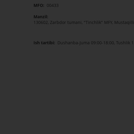
MFO:
00433
Manzil:
130602, Zarbdor tumani, "Tinchlik" MFY, Mustaqilli
Ish tartibi:
Dushanba-Juma 09:00-18:00, Tushlik 1