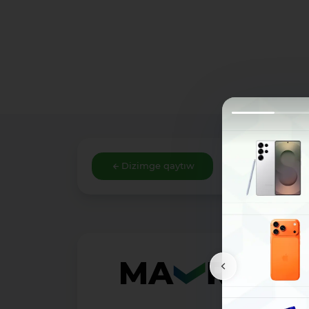
Dizimge qaytıw