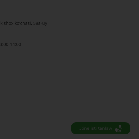
k shox koʻchasi, 58a-uy
3:00-14:00
Jónelisti tańlaw