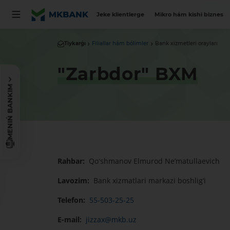
Jeke klientlerge
Mikro hám kishi biznes
Tiykarǵı
Filiallar hám bólimler
Bank xizmetleri orayları
"Zarbdor" BXM
MENIŃ BANKIM
Rahbar:
Qoʻshmanov Elmurod Ne’matullaevich
Lavozim:
Bank xizmatlari markazi boshlig‘i
Telefon:
55-503-25-25
E-mail:
jizzax@mkb.uz