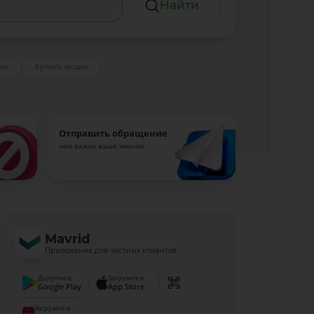
Найти
ям
Купить акции
Отправить обращение
нам важно ваше мнение
Mavrid
Приложение для частных клиентов
Доступно в
Загрузите в
Google Play
App Store
Загрузите в