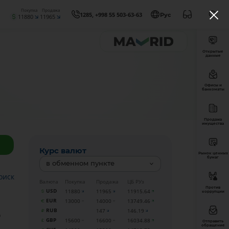
Покупка
Продажа
1285, +998 55 503-63-63
Рус
11880
11965
Открытые
данные
Офисы и
банкоматы
Продажа
имущества
Курс валют
Рынок ценных
бумаг
в обменном пункте
оиск
Валюта
Покупка
Продажа
ЦБ РУз
Против
USD
11880
11965
11915.64
коррупции
EUR
13000
14000
13749.46
RUB
147
146.19
о
GBP
15600
16600
16034.88
Отправить
обращение