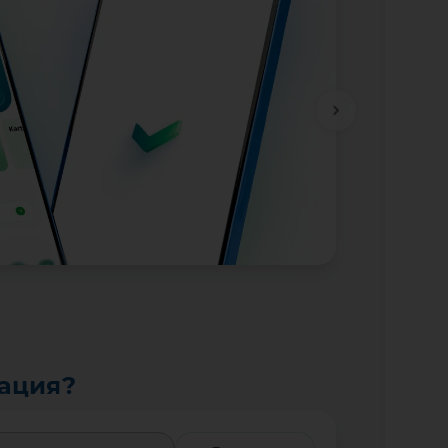
тация?