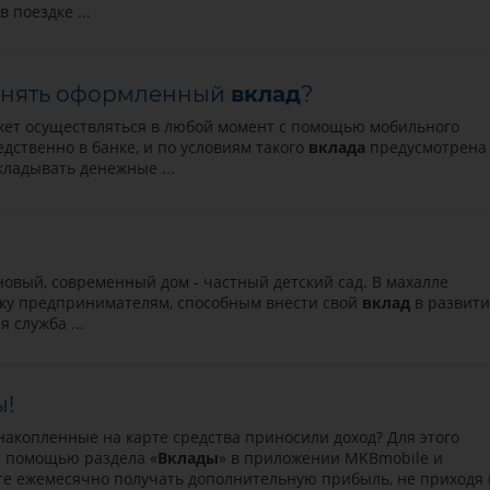
 поездке ...
лнять оформленный
вклад
?
ет осуществляться в любой момент с помощью мобильного
дственно в банке, и по условиям такого
вклада
предусмотрена
кладывать денежные ...
овый, современный дом - частный детский сад. В махалле
ржку предпринимателям, способным внести свой
вклад
в развити
служба ...
ы!
акопленные на карте средства приносили доход? Для этого
с помощью раздела «
Вклады
» в приложении MKBmobile и
ете ежемесячно получать дополнительную прибыль, не приходя 