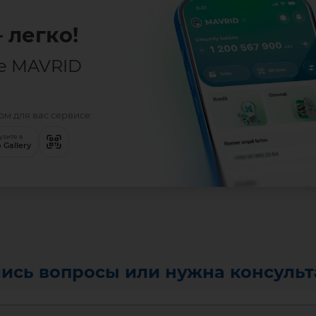
 легко!
е MAVRID
м для вас сервисе:
узите в
 Gallery
ись вопросы или нужна консуль