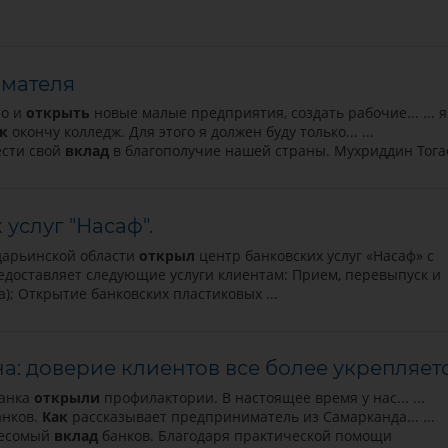
имателя
но и
открыть
новые малые предприятия, создать рабочие... ... я
к
окончу колледж. Для этого я должен буду только... ...
ести свой
вклад
в благополучие нашей страны. Мухриддин Тогае
услуг "Насаф".
арьинской области
открыл
центр банковских услуг «Насаф» с
предоставляет следующие услуги клиентам: Прием, перевыпуск и
); Открытие банковских пластиковых ...
а: доверие клиентов все более укрепляет
банка
открыли
профилактории. В настоящее время у нас... ...
анков.
Как
рассказывает предприниматель из Самарканда... ...
 весомый
вклад
банков. Благодаря практической помощи