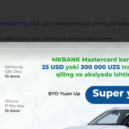
имательства: результативные инициатив
сы,
как
защита прав и интересов женщин, обеспечение... ...
ей страны
открылись
новые возможности для женщин. Наряду... 
ие огромного
вклада
в национальную экономику. Благодаря
жадидизм и джадидская литература"
тижениями
как
восточной, так и западной культуры. Именно... ...
лях,
вкладе
в развитие, просвещение. Отмечается, что... ... Они
ткрыли
школы нового метода, театры и библиотеки...
4 ГОДУ, И ПРИОРИТЕТНЫЕ ЗАДАЧИ НА 20