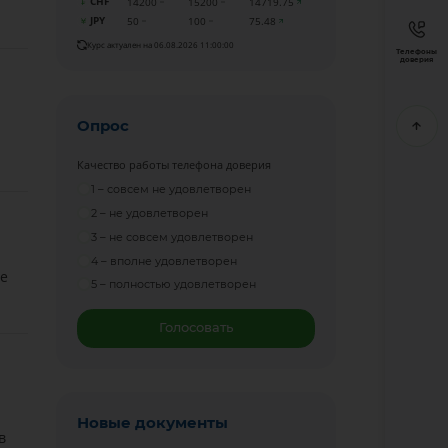
CHF
14200
15200
14719.75
JPY
50
100
75.48
Курс актуален на 06.08.2026 11:00:00
Телефоны
доверия
Опрос
Качество работы телефона доверия
1 – совсем не удовлетворен
2 – не удовлетворен
3 – не совсем удовлетворен
4 – вполне удовлетворен
е
5 – полностью удовлетворен
Голосовать
Новые документы
в