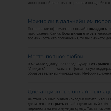
иностранной валюте, которая вам понадобится в
Можно ли в дальнейшем попо
Пополнение оформленных онлайн
вкладов
мож
приложения банка. Если
вклад
открыт
непосре
возможность его пополнения, то вы сможете до
Место, полное любви
В махалле "Дилкушо" города Бухары
открылся
н
"Дилкушо" ... ... оказывать финансовую подде
образовательных учреждений. Информационная 
Дистанционные онлайн-вклад
Дистанционные онлайн-вклады! Хотите, чтобы н
достаточно
открыть
онлайн депозитный счёт 
перевести на него нужную сумму. Так вы смож