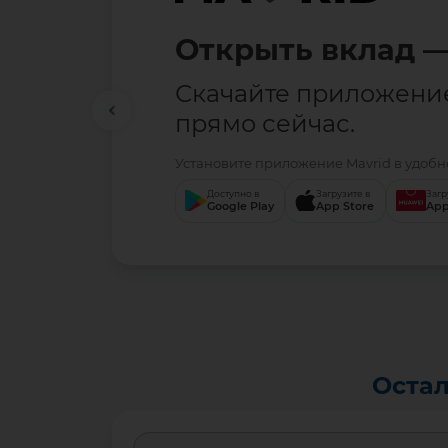
Открыть вклад —
Скачайте приложени
прямо сейчас.
Установите приложение Mavrid в удобно
Доступно в
Загрузите в
Загр
Google Play
App Store
App
Остал