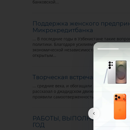
банковской...
Поддержка женского предприн
Микрокредитбанка
... В последние годы в Узбекистане такие вопро
политики. Благодаря усилиям Президента наш
экономической независимости, но и на внесен
открытым...
Творческая встреча на тему "Д
... средние века, и обогащали эти знания дос
рассказал о джадидском движении, их идеях, це
проявили самоотверженность на этом пути и
о
РАБОТЫ, ВЫПОЛНЕННЫЕ В 202
ГОД