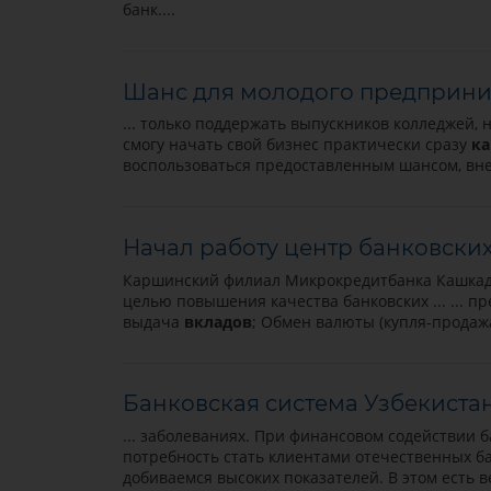
банк....
Шанс для молодого предприн
... только поддержать выпускников колледжей, 
смогу начать свой бизнес практически сразу
ка
воспользоваться предоставленным шансом, вн
Начал работу центр банковских 
Каршинский филиал Микрокредитбанка Кашкад
целью повышения качества банковских ... ... 
выдача
вкладов
; Обмен валюты (купля-продажа
Банковская система Узбекистан
... заболеваниях. При финансовом содействии 
потребность стать клиентами отечественных б
добиваемся высоких показателей. В этом есть