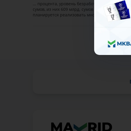
... процента, уровень безработицы - до 4,7 про
сумов, из них 609 млрд. сумов привлечены
вкл
планируется реализовать множество стартап-п