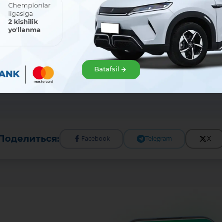
цента.
Как
известно, "Микрокредитбанк" осуществляет... ... 1,1 тр
ады
населения. В нынешнем году банком достигнут... ...
роектов и
открыть
венчурные компании, которые принесут...
Batafsil
Поделиться:
Facebook
Telegram
X