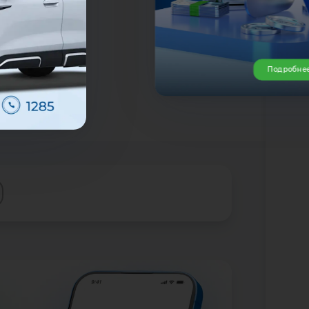
лн.
Подробне