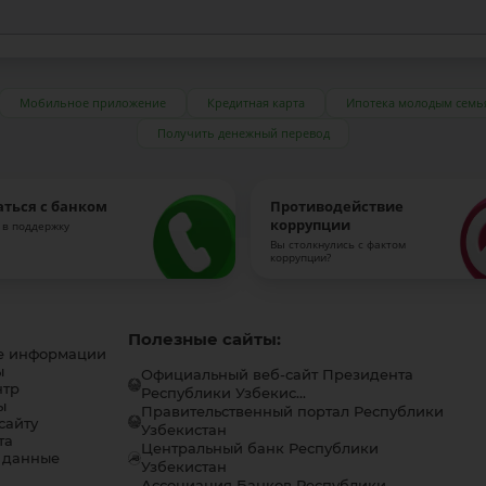
Мобильное приложение
Кредитная карта
Ипотека молодым семь
Получить денежный перевод
аться с банком
Противодействие
коррупции
 в поддержку
Вы столкнулись с фактом
коррупции?
Полезные сайты:
е информации
ы
Официальный веб-сайт Президента
нтр
Республики Узбекис...
ы
Правительственный портал Республики
сайту
Узбекистан
та
Центральный банк Республики
 данные
Узбекистан
Ассоциация Банков Республики