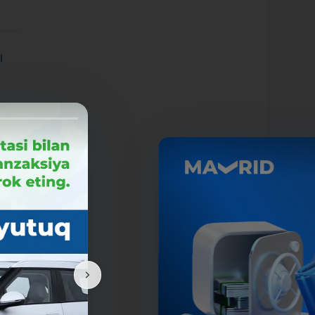
ы
...
25