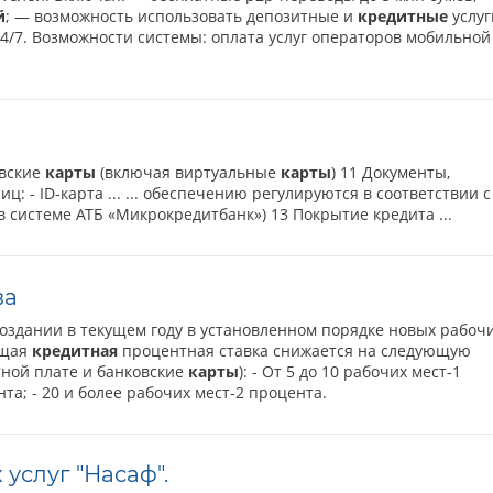
й
; — возможность использовать депозитные и
кредитные
услуг
4/7. Возможности системы: оплата услуг операторов мобильной
овские
карты
(включая виртуальные
карты
) 11 Документы,
 - ID-карта ... ... обеспечению регулируются в соответствии с
в системе АТБ «Микрокредитбанк») 13 Покрытие кредита ...
ва
создании в текущем году в установленном порядке новых рабоч
ющая
кредитная
процентная ставка снижается на следующую
тной плате и банковские
карты
): - От 5 до 10 рабочих мест-1
нта; - 20 и более рабочих мест-2 процента.
услуг "Насаф".