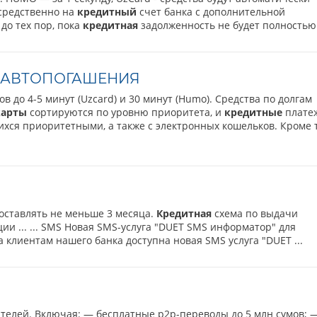
осредственно на
кредитный
счет банка с дополнительной
до тех пор, пока
кредитная
задолженность не будет полностью 
 АВТОПОГАШЕНИЯ
ов до 4-5 минут (Uzcard) и 30 минут (Humo). Средства по долгам
карты
сортируются по уровню приоритета, и
кредитные
плате
ихся приоритетными, а также с электронных кошельков. Кроме т
составлять не меньше 3 месяца.
Кредитная
схема по выдачи
и ... ... SMS Новая SMS-услуга "DUET SMS информатор" для
да клиентам нашего банка доступна новая SMS услуга "DUET ...
ателей. Включая: — бесплатные p2p-переводы до 5 млн сумов; 