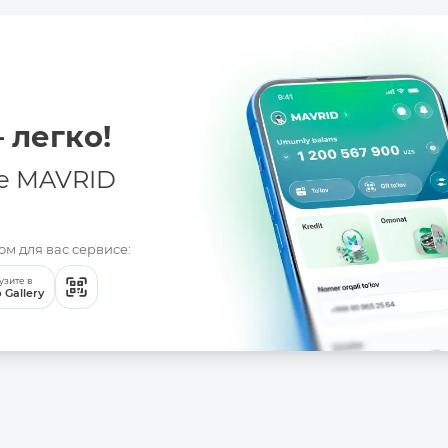
 легко!
е MAVRID
м для вас сервисе:
узите в
 Gallery