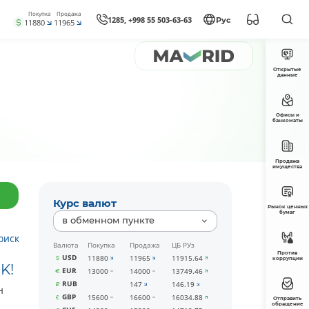
Покупка
Продажа
1285, +998 55 503-63-63
Рус
11880
11965
Открытые
данные
Офисы и
банкоматы
Продажа
имущества
Курс валют
Рынок ценных
бумаг
в обменном пункте
оиск
Валюта
Покупка
Продажа
ЦБ РУз
Против
USD
11880
11965
11915.64
коррупции
K!
EUR
13000
14000
13749.46
RUB
147
146.19
н
GBP
15600
16600
16034.88
Отправить
обращение