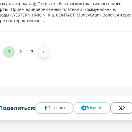
ы (купля-продажа); Открытие банковских пластиковых
карт
,
арты
; Прием единовременных платежей (коммунальные,
воды (WESTERN UNION, Ria, CONTACT, MoneyGram, Золотая Корон
рез интерактивные ...
1
2
3
Batafsil
Поделиться:
Facebook
Telegram
X