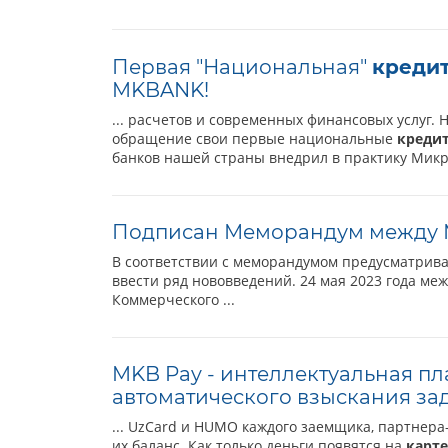
Первая "Национальная"
креди
MKBANK!
... расчетов и современных финансовых услуг
обращение свои первые национальные
креди
банков нашей страны внедрил в практику Микр
Подписан Меморандум между 
В соответствии с меморандумом предусматрива
ввести ряд нововведений. 24 мая 2023 года м
Коммерческого ...
MKB Pay - интеллектуальная п
автоматического взыскания з
... UzCard и HUMO каждого заемщика, партнера
их баланс. Как только деньги появятся на
карте