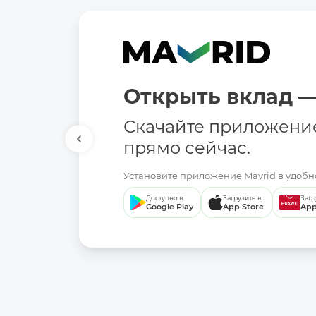
Открыть вклад —
Скачайте приложени
прямо сейчас.
Установите приложение Mavrid в удобно
Доступно в
Загрузите в
Загр
Google Play
App Store
App