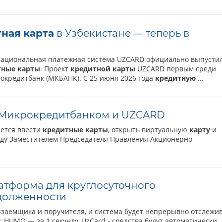
тная
карта
в Узбекистане — теперь в
. Национальная платежная система UZCARD официально выпустил
тные
карты
. Проект
кредитной
карты
UZCARD первым среди
окредитбанк (МКБАНК). С 25 июня 2026 года
кредитную
...
Микрокредитбанком и UZCARD
ется ввести
кредитные
карты
, открыть виртуальную
карту
и
ежду Заместителем Председателя Правления Акционерно-
латформа для круглосуточного
адолженности
-заемщика и поручителя, и система будет непрерывно отслежи
: HUMO — за 1 секунду, UzCard - средства будут автоматически