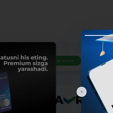
Roʻyxatga qaytish