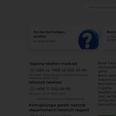
Omonat qanday och
Tez-tez beriladigan
Bank 
savollar
qo‘llab
qo‘ng‘i
va ularga javoblar
Yagona telefon-markazi
Bank haq
Ma'lumotl
1285
va
+998 55 503-63-63
qilish
Ish tartibi: Dushanba-Juma 08:00-20:00, Shanba-
Bank rekviz
Yakshanba 09:00-18:00
Axborot xi
Ishonch telefoni
Normativ-
hujjatlar
+998 71 202-99-99
Saytdan qi
Ish tartibi: DU-JU 09:00-18:00
Sayt xarita
Mintaqaviy ishonch telefonlari
Ochiq ma'
Korrupsiyaga qarshi nazorat
Kontaktlar
departamenti ishonch raqami