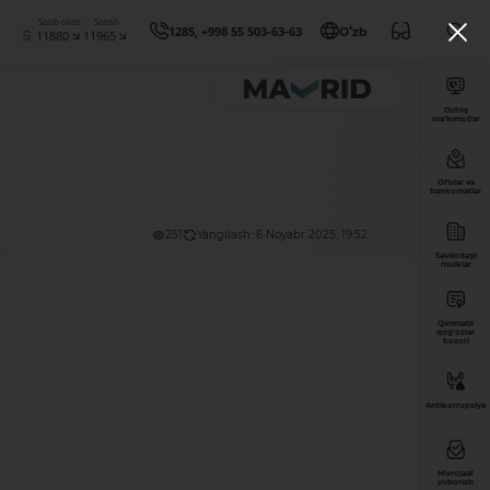
Sotib olish
Sotish
1285, +998 55 503-63-63
Oʻzb
11880
11965
Ochiq
ma’lumotlar
Ofislar va
bankomatlar
251
Yangilash: 6 Noyabr 2025, 19:52
Savdodagi
mulklar
Qimmatli
qog'ozlar
bozori
Antikorrupsiya
Murojaat
yuborish