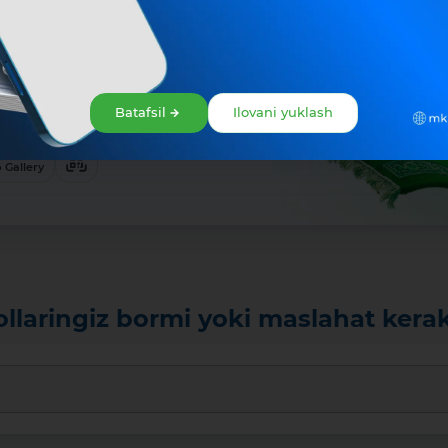
r
‘tkazmalar —
Batafsil
Ilovani yuklash
orqali o‘rnating:
ang
 Gallery
ollaringiz bormi yoki maslahat kera