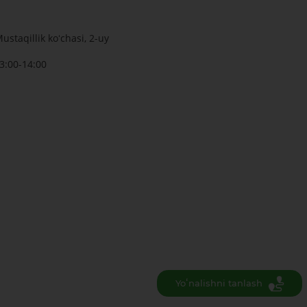
staqillik koʻchasi, 2-uy
3:00-14:00
Yoʻnalishni tanlash