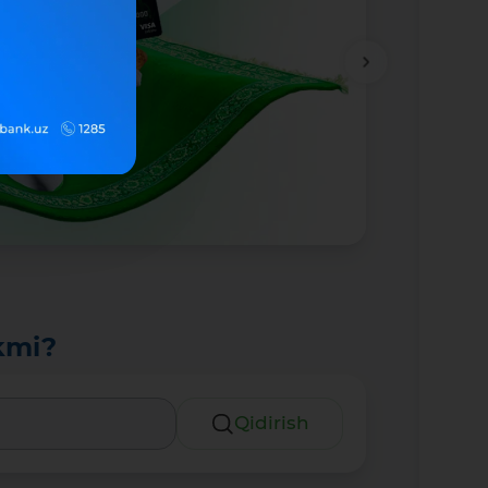
kmi?
Qidirish