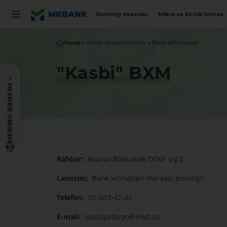
Jismoniy shaxslar
Mikro va kichik biznes
Asosiy
Ofislar va bankomatlar
Bank bo‘linmalari
"Kasbi" BXM
MENING BANKIM
Rahbar:
Avazov Boburbek Oʻtkir oʻgʻli
Lavozim:
Bank xizmatlari markazi boshlig‘i
Telefon:
55-503-42-42
E-mail:
qashqadaryo@mkb.uz