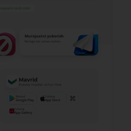
siyalarni sotib olish
Murojaatni yuborish
fikringiz biz uchun muhim
Mavrid
Xususiy mijozlar uchun ilova
Mavjud
Yuklang
Google Play
App Store
Yuklang
App Gallery