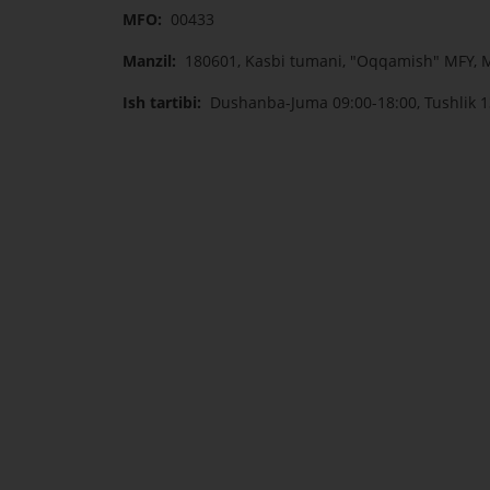
MFO:
00433
Manzil:
180601, Kasbi tumani, "Oqqamish" MFY, Mu
Ish tartibi:
Dushanba-Juma 09:00-18:00, Tushlik 1