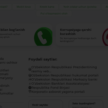
iladi?
Mobil ilova
Kredit karta
Yosh oilalar uchun ipoteka
Ak
Pul o‘tkazmasini olish
bilan bog‘lanish
Korrupsiyaga qarshi
kurashish
-quvvatlash uchun
roq qilish
Siz korruptsiya hodisasiga duch
keldingizmi?
ida
Foydali saytlar:
arni oshkor
O‘zbekiston Respublikasi Prezidentining
itlari
rasmiy veb...
zmati
O`zbekiston Respublikasi hukumat portali
me’yoriy
O‘zbekiston Respublikasi Markaziy banki
O’zbekiston Banklari Assotsiatsiyasi
dirish
Respublika Fond Birjasi
si
Korporativ axborot yagona portali
lumotlar
Xato topdingizmi?
Hozir saytda:
Matnni tanlang va