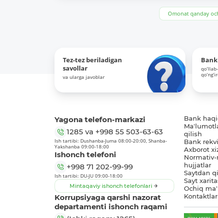
Omonat qanday och
Tez-tez beriladigan
Bank 
savollar
qo‘llab
qo‘ng‘i
va ularga javoblar
Yagona telefon-markazi
Bank haq
Ma'lumotl
1285
va
+998 55 503-63-63
qilish
Ish tartibi: Dushanba-Juma 08:00-20:00, Shanba-
Bank rekviz
Yakshanba 09:00-18:00
Axborot xi
Ishonch telefoni
Normativ-
hujjatlar
+998 71 202-99-99
Saytdan qi
Ish tartibi: DU-JU 09:00-18:00
Sayt xarita
Mintaqaviy ishonch telefonlari
Ochiq ma'
Korrupsiyaga qarshi nazorat
Kontaktlar
departamenti ishonch raqami