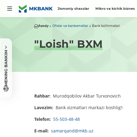
Jismoniy shaxslar
Mikro va kichik biznes
Asosiy
Ofislar va bankomatlar
Bank bo‘linmalari
"Loish" BXM
MENING BANKIM
Rahbar:
Murodqobilov Akbar Turxonovich
Lavozim:
Bank xizmatlari markazi boshlig‘i
Telefon:
55-503-48-48
E-mail:
samarqand@mkb.uz