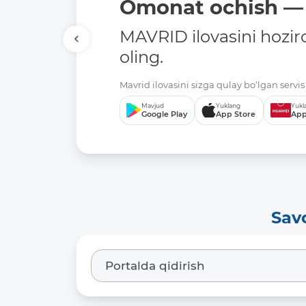
Omonat ochish — 
MAVRID ilovasini hozir
oling.
Mavrid ilovasini sizga qulay bo‘lgan servis 
Mavjud
Yuklang
Yukl
Google Play
App Store
App
Sav