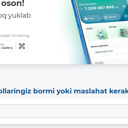
oson!
oq yuklab
orqali o‘rnating:
ang
 Gallery
ollaringiz bormi yoki maslahat kera