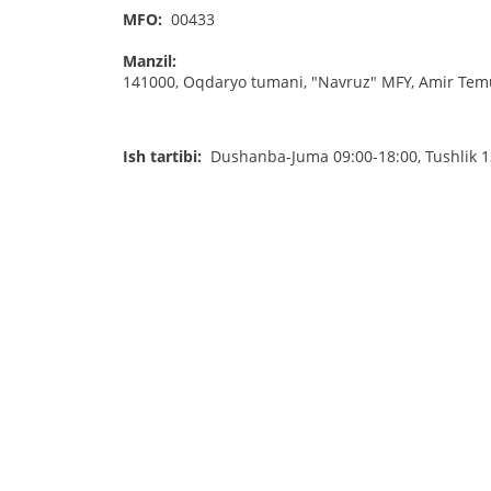
MFO:
00433
Manzil:
141000, Oqdaryo tumani, "Navruz" MFY, Amir Temu
Ish tartibi:
Dushanba-Juma 09:00-18:00, Tushlik 1