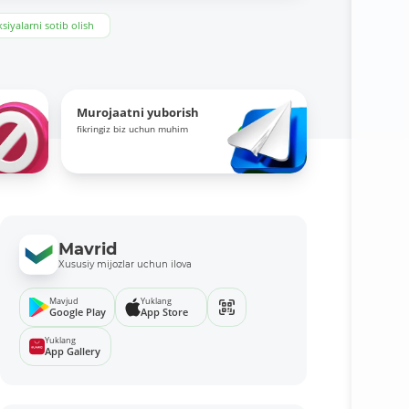
siyalarni sotib olish
Murojaatni yuborish
fikringiz biz uchun muhim
Mavrid
Xususiy mijozlar uchun ilova
Mavjud
Yuklang
Google Play
App Store
Yuklang
App Gallery