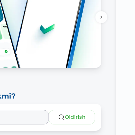
kmi?
Qidirish