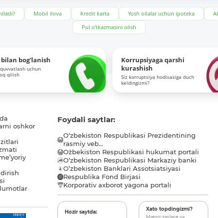
iladi?
Mobil ilova
Kredit karta
Yosh oilalar uchun ipoteka
Ak
Pul o‘tkazmasini olish
bilan bog‘lanish
Korrupsiyaga qarshi
kurashish
-quvvatlash uchun
roq qilish
Siz korruptsiya hodisasiga duch
keldingizmi?
ida
Foydali saytlar:
arni oshkor
O‘zbekiston Respublikasi Prezidentining
itlari
rasmiy veb...
zmati
O`zbekiston Respublikasi hukumat portali
me’yoriy
O‘zbekiston Respublikasi Markaziy banki
O’zbekiston Banklari Assotsiatsiyasi
dirish
Respublika Fond Birjasi
si
Korporativ axborot yagona portali
lumotlar
Xato topdingizmi?
Hozir saytda:
Matnni tanlang va