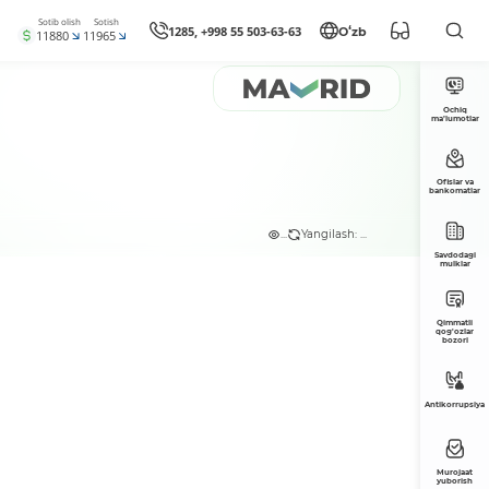
Sotib olish
Sotish
1285, +998 55 503-63-63
Oʻzb
11880
11965
Ochiq
ma’lumotlar
Ofislar va
bankomatlar
...
Yangilash: ...
Savdodagi
mulklar
Qimmatli
qog'ozlar
bozori
Antikorrupsiya
Murojaat
yuborish