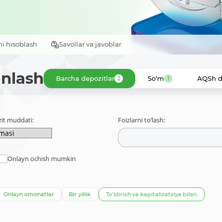
i hisoblash
Savollar va javoblar
anlash
Barcha depozitlar
So‘m
AQSh do
2
1
it muddati:
Foizlarni to‘lash:
Onlayn ochish mumkin
Onlayn omonatlar
Bir yillik
To‘ldirish va kapitalizatsiya bilan