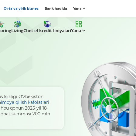
O‘rta va yirik biznes
Bank haqida
Yana
oring
Lizing
Chet el kredit liniyalari
Yana
vfsizligi O‘zbekiston
moya qilish kafolatlari
shbu qonun 2025-yil 18-
 omonat summasi 200 mln