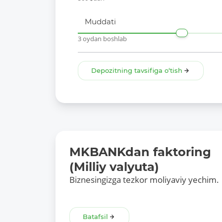
Muddati
3 oydan boshlab
Depozitning tavsifiga o‘tish
MKBANKdan faktoring
(Milliy valyuta)
Biznesingizga tezkor moliyaviy yechim.
Batafsil