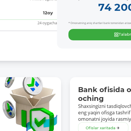
74 20
12
oy
24 oygacha
* Omonatning aniq shartlari bank tomonidan arizani k
Talab
Bank ofisida
oching
Shaxsingizni tasdiqlovch
eng yaqin ofisga tashri
omonatni joyida rasmiyl
Ofislar xaritada