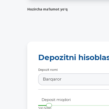
Hozircha ma’lumot yoʻq
Depozitni hisobla
Depozit nomi
Barqaror
Deposit miqdori
500 $dan