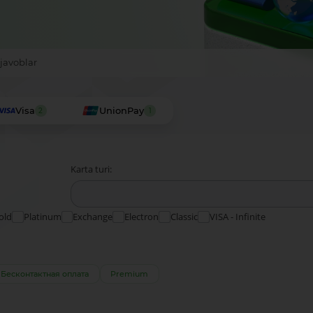
 javoblar
Visa
UnionPay
2
1
Karta turi:
old
Platinum
Exchange
Electron
Classic
VISA - Infinite
Бесконтактная оплата
Premium