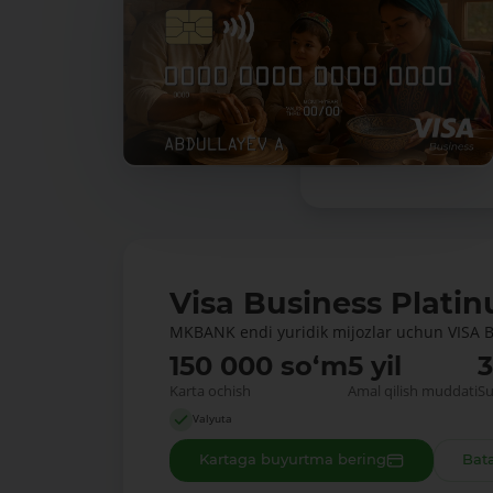
Visa Business Plati
MKBANK endi yuridik mijozlar uchun VISA Bu
150 000 so‘m
5 yil
Karta ochish
Amal qilish muddati
Su
Valyuta
Kartaga buyurtma bering
Bata