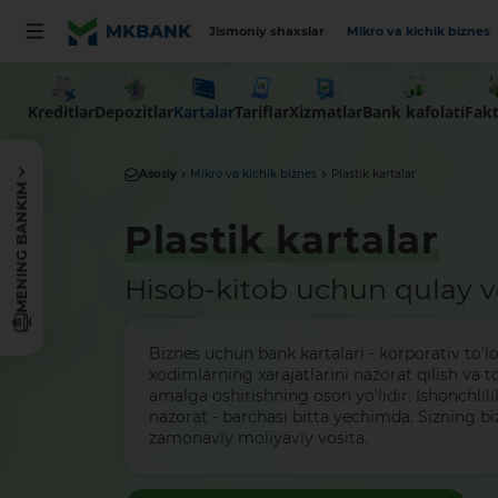
Jismoniy shaxslar
Mikro va kichik biznes
Kreditlar
Depozitlar
Kartalar
Tariflar
Xizmatlar
Bank kafolati
Fakt
Asosiy
Mikro va kichik biznes
Plastik kartalar
MENING BANKIM
Plastik kartalar
Hisob-kitob uchun qulay vo
Biznes uchun bank kartalari - korporativ to'lov
xodimlarning xarajatlarini nazorat qilish va to
amalga oshirishning oson yo'lidir. Ishonchlil
nazorat - barchasi bitta yechimda. Sizning b
zamonaviy moliyaviy vosita.