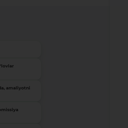
lovlar
da, amaliyotni
omissiya