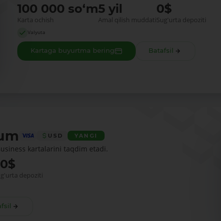
100 000 so‘m
5 yil
0$
Karta ochish
Amal qilish muddati
Sug'urta depoziti
Valyuta
Kartaga buyurtma bering
Batafsil
num
USD
YANGI
siness kartalarini taqdim etadi.
30$
g'urta depoziti
fsil