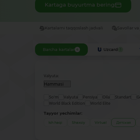
Kartaga buyurtma bering
Kartalarni taqqoslash jadvali
Savollar va
Barcha kartalar
Uzcard
4
1
Valyuta:
So'm
Valyuta
Pensiya
Oila
Standart
G
World Black Edition
World Elite
Tayyor yechimlar:
Ish haqi
Shaxsiy
Virtual
Детская