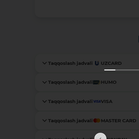
Taqqoslash jadvali
UZCARD
Taqqoslash jadvali
HUMO
Taqqoslash jadvali
VISA
Taqqoslash jadvali
MASTER CARD