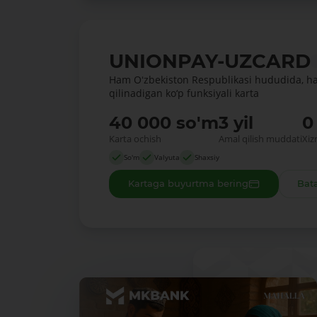
UNIONPAY-UZCARD
Ham Oʻzbekiston Respublikasi hududida, h
qilinadigan ko‘p funksiyali karta
40 000 so'm
3 yil
0
Karta ochish
Amal qilish muddati
Xiz
So'm
Valyuta
Shaxsiy
Kartaga buyurtma bering
Bata