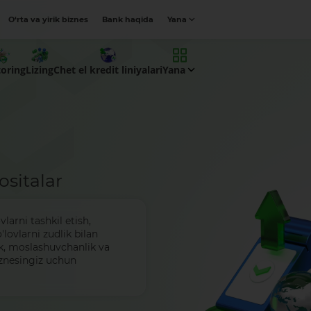
O‘rta va yirik biznes
Bank haqida
Yana
oring
Lizing
Chet el kredit liniyalari
Yana
sitalar
larni tashkil etish,
'lovlarni zudlik bilan
ik, moslashuvchanlik va
iznesingiz uchun