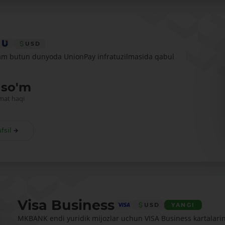
USD
am butun dunyoda UnionPay infratuzilmasida qabul
 so'm
mat haqi
fsil
Visa Business
USD
YANGI
MKBANK endi yuridik mijozlar uchun VISA Business kartalarin