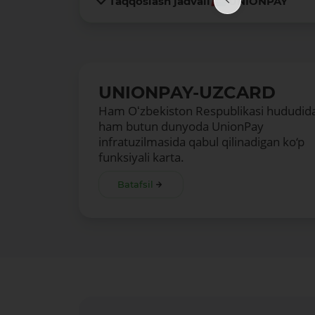
Taqqoslash jadvali
UNIONPAY
UNIONPAY-UZCARD
Ham Oʻzbekiston Respublikasi hududida
ham butun dunyoda UnionPay
infratuzilmasida qabul qilinadigan ko‘p
funksiyali karta.
Batafsil