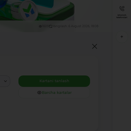
Ishonch
telefonlari
1609
Yangilash: 6 Avgust 2026, 18:08
Kartani tanlash
Barcha kartalar