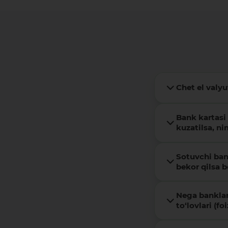
Chet el valy
Bank kartasi
kuzatilsa, ni
Sotuvchi ban
bekor qilsa 
Nega banklar
to‘lovlari (fo