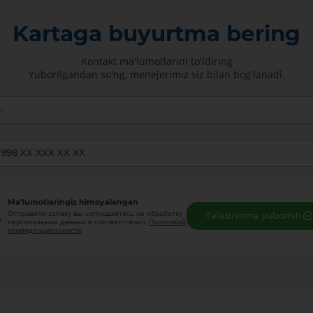
Kartaga buyurtma bering
Kontakt ma'lumotlarini to'ldiring
Yuborilgandan so'ng, menejerimiz siz bilan bog'lanadi.
Ma’lumotlaringiz himoyalangan
Отправляя заявку вы соглашаетесь на обработку
Talabnoma yuborish
персональных данных в соответствии с
Политикой
конфиденциальности