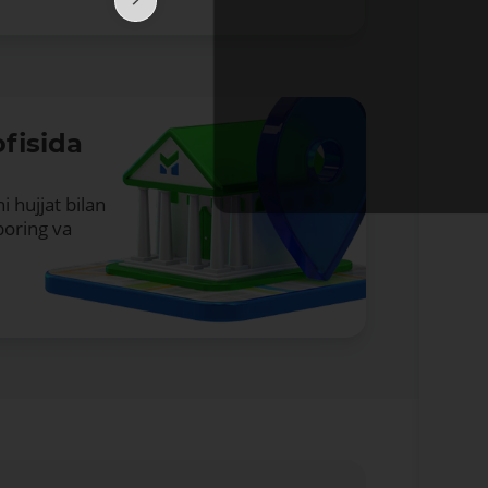
fisida
Bataf
i hujjat bilan
boring va