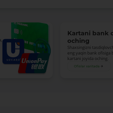
Kartani bank o
,
oching
Shaxsingizni tasdiqlovch
Kartani ochish
Videoni ko‘rish
eng yaqin bank ofisiga 
kartani joyida oching.
Ofislar xaritada