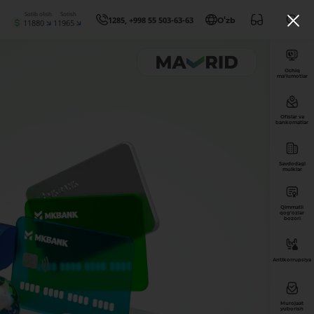
Sotib olish
Sotish
1285, +998 55 503-63-63
Oʻzb
11880
11965
Ochiq
ma’lumotlar
Ofislar va
bankomatlar
Savdodagi
mulklar
Qimmatli
qog'ozlar
bozori
Antikorrupsiya
Murojaat
yuborish