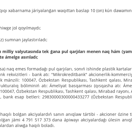
huqıqı xabarnama járiyalanǵan waqıttan baslap 10 (on) kún dawamı
hiwge jol qoyılmaydı;
iz) sumnan jaylastırıladı;
ı milliy valyutasında tek ǵana pul qarjıları menen naq hám (yam
te ámelge asırıladı;
a) naq emes formadaǵı pul qarjıları, sonıń ishinde plastik kartala
ank rekvizitleri - bank atı: "Mikrokreditbank" akcionerlik-kommerci
nk mánzili: 100047, Ózbekstan Respublikası, Tashkent qalası, Mir
ukturalıq bóliminiń atı: Ámeliyat basqarması (qısqasha atı: Áme
 100047, Ózbekstan Respublikası, Tashkent qalası, Mirabad rayonı,
2, bank esap betleri: 29830000300000433277 (Ózbekstan Respubli
Tolıq
 haqılı bolǵan akciyalardıń sanın anıqlaw tártibi - akcioner ózine ti
ırılǵan jámi 4 791 517 373 dana ápiwayı akciyalardaǵı úlesin anıq
alardan alıwǵa haqılı boladı.