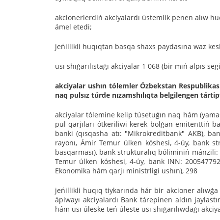
akcionerlerdiń akciyalardı ústemlik penen alıw 
ámel etedi;
jeńillikli huqıqtan basqa shaxs paydasına waz kes
usı shıǵarılıstaǵı akciyalar 1 068 (bir mıń alpıs seg
akciyalar ushın tólemler Ózbekstan Respublikas
naq pulsız túrde nızamshılıqta belgilengen tártip
akciyalar tólemine kelip túsetuǵın naq hám (yamas
pul qarjıları ótkeriliwi kerek bolǵan emitenttiń b
banki (qısqasha atı: "Mikrokreditbank" AKB), ba
rayonı, Ámir Temur úlken kóshesi, 4-úy, bank str
basqarması), bank strukturalıq bóliminiń mánzili:
Temur úlken kóshesi, 4-úy, bank INN: 20054779
Ekonomika hám qarjı ministrligi ushın), 298
jeńillikli huqıq tiykarında hár bir akcioner alıwǵa
ápiwayı akciyalardı Bank tárepinen aldın jaylast
hám usı úleske teń úleste usı shıǵarılıwdaǵı akciy