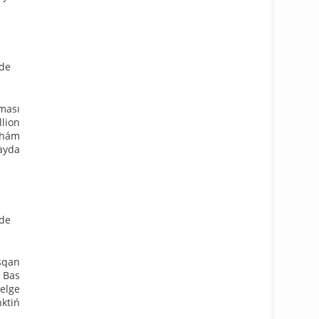
rde
aması
llion
n hám
mayda
rde
asqan
ń Bas
melge
nktiń