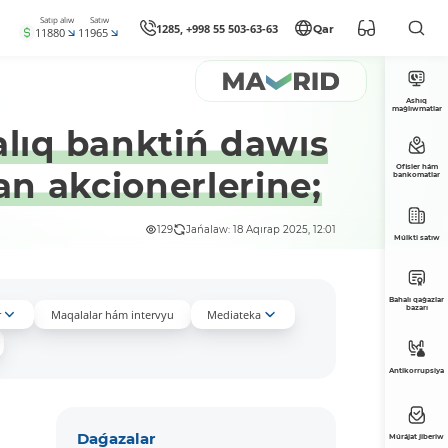
Satıp alıw
Satıw
1285, +998 55 503-63-63
Qar
11880
11965
Ashıq
maǵlıwmatlar
lıq banktiń dawıs
Ofisler hám
ǵan akcionerlerine;
bankomatlar
129
Jańalaw: 18 Aqırap 2025, 12:01
Múlkti satıw
Bahalı qaǵazlar
bazarı
r
Maqalalar hám intervyu
Mediateka
Antikorrupsiya
Daǵazalar
Múrájat jiberiw