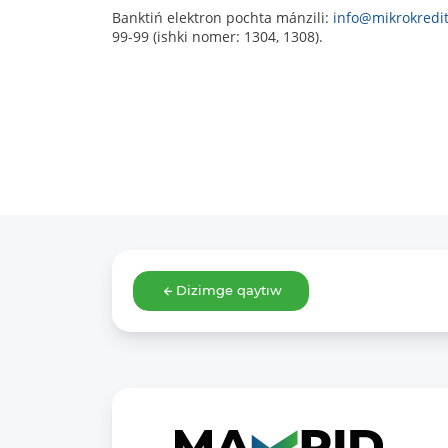
Banktiń elektron pochta mánzili:
info@mikrokredi
99-99 (ishki nomer: 1304, 1308).
Dizimge qaytıw