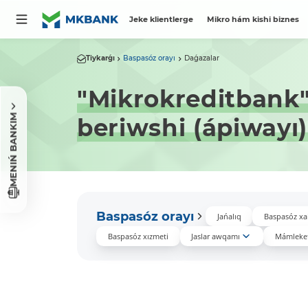
Jeke klientlerge
Mikro hám kishi biznes
Tiykarǵı
Baspasóz orayı
Daǵazalar
"Mikrokreditbank"
MENIŃ BANKIM
beriwshi (ápiwayı)
Baspasóz orayı
Jańalıq
Baspasóz xa
Baspasóz xızmeti
Jaslar awqamı
Mámleket