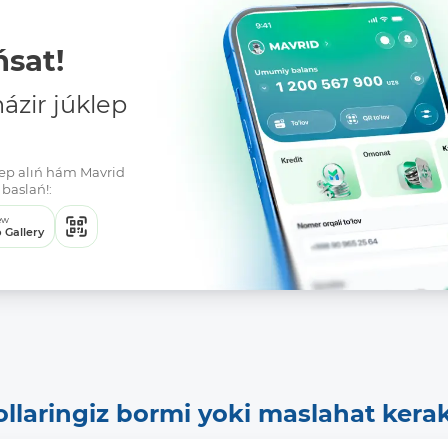
sat!
zir júklep
klep alıń hám Mavrid
baslań!:
ew
 Gallery
ollaringiz bormi yoki maslahat kera