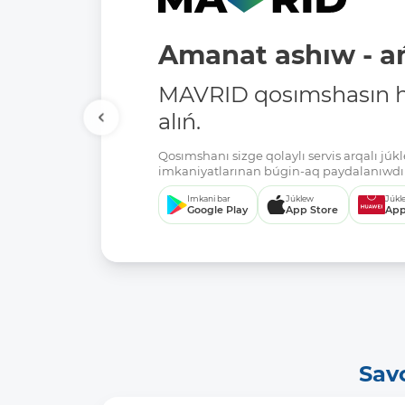
Amanat ashıw - ań
MAVRID qosımshasın há
alıń.
Qosımshanı sizge qolaylı servis arqalı jú
imkaniyatlarınan búgin-aq paydalanıwdı 
Imkani bar
Júklew
Júkl
Google Play
App Store
App
Sav