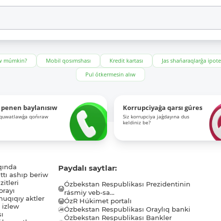
ıw múmkin?
Mobil qosımshası
Kredit kartası
Jas shańaraqlarǵa ipot
Pul ótkermesin alıw
 penen baylanısıw
Korrupciyaǵa qarsı gúres
-quwatlawǵa qońıraw
Siz korrupciya jaǵdayına dus
keldiniz be?
qında
Paydalı saytlar:
tı ashıp beriw
itleri
Ózbekstan Respublikası Prezidentinin
orayı
rásmiy veb-sa...
uqıqıy aktler
ÓzR Húkimet portalı
ı izlew
Ózbekstan Respublikası Oraylıq banki
sı
Ózbekstan Respublikası Bankler