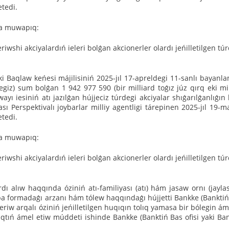
tedi.
ǵa muwapıq:
eriwshi akciyalardıń ieleri bolǵan akcionerler olardı jeńilletilgen tú
i Baqlaw keńesi májilisiniń 2025-jıl 17-apreldegi 11-sanlı bayanl
egiz) sum bolǵan 1 942 977 590 (bir milliard toǵız júz qırq eki mi
wayı iesiniń atı jazılǵan hújjeciz túrdegi akciyalar shıǵarılǵanlıǵı
sı Perspektivalı joybarlar milliy agentligi tárepinen 2025-jıl 19-
tedi.
ǵa muwapıq:
eriwshi akciyalardıń ieleri bolǵan akcionerler olardı jeńilletilgen tú
rdı alıw haqqında óziniń atı-familiyası (atı) hám jasaw ornı (jayl
jazba formadaǵı arzanı hám tólew haqqındaǵı hújjetti Bankke (Bankti
beriw arqalı óziniń jeńilletilgen huqıqın tolıq yamasa bir bólegin á
qıqtıń ámel etiw múddeti ishinde Bankke (Banktiń Bas ofisi yaki Ba