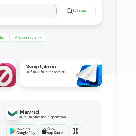
Izlew
eka
Akciya satıp alıw
Múrájat jiberiw
Siziń pikirińiz bizge áhmietli
Mavrid
Jeke klientler ushın qosımsha
Imkani bar
Júklew
Google Play
App Store