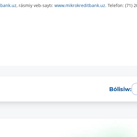
tbank.uz
, rásmiy veb-saytı:
www.mikrokreditbank.uz
. Telefon: (71) 2
Bólisiw: