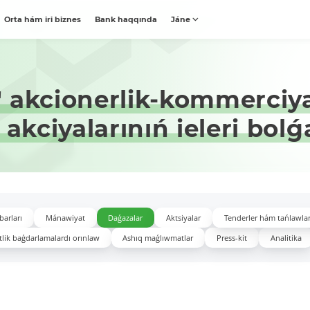
Orta hám iri biznes
Bank haqqında
Jáne
 akcionerlik-kommerciya
 akciyalarınıń ieleri bol
barları
Mánawiyat
Daǵazalar
Aktsiyalar
Tenderler hám tańlawla
lik baǵdarlamalardı orınlaw
Ashıq maǵlıwmatlar
Press-kit
Analitika