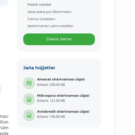
Plastik kartalar
Xalıq aralıq pul ótkermeleri
Tutınıw kreditleri
Isbilermenler ushin kreditler
Dawıs beriw
Jańa hújjetler
Amanat shártnaması úlgisi
Kólemi: 339.55 KB
Mikroqarız shártnaması úlgisi
Kólemi: 121.50 KB
Avtokredit shártnaması úlgisi
aması
Kólemi: 156.00 KB
llion
n hám
mayda