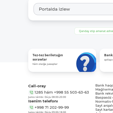
Qanday etip amanat ash
Tez-tez beriletuǵın
Bank
sorawlar
qollap
hám olarǵa juwaplar
Call-oray
Bank haq
Maǵlıwmat
1285
hám
+998 55 503-63-63
Bank rekviz
Jumıs tártibi: Dú-Ju 08:00-20:00
Baspasóz 
Isenim telefonı
Normativ-h
Sayt arqal
+998 71 202-99-99
Sayt karta
Jumıs tártibi: Dú-Ju 09:00-18:00