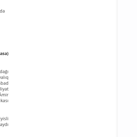
nda
asa)
rdaǵı
yalıq
abad
liyat
 Ámir
kası
Tolıǵıraq
yisli
laydı