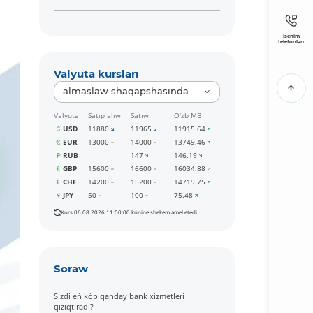
Isenim
telefonları
Valyuta kursları
almaslaw shaqapshasında
Valyuta
Satıp alıw
Satıw
O‘zb MB
USD
11880
11965
11915.64
EUR
13000
14000
13749.46
RUB
147
146.19
GBP
15600
16600
16034.88
CHF
14200
15200
14719.75
JPY
50
100
75.48
Kurs 06.08.2026 11:00:00 kúnine shekem ámel etedi
Soraw
Sizdi eń kóp qanday bank xizmetleri
qızıqtıradı?