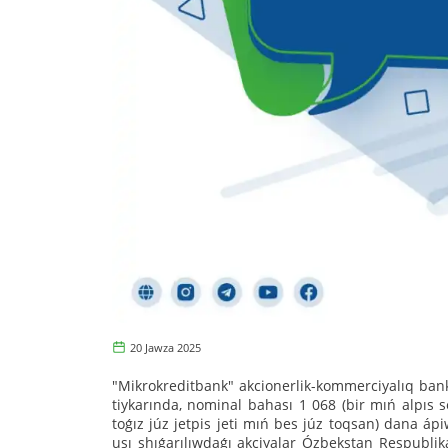
20 Jawza 2025
"Mikrokreditbank" akcionerlik-kommerciyalıq bank
tiykarında, nominal bahası 1 068 (bir mıń alpıs s
toǵız júz jetpis jeti mıń bes júz toqsan) dana ápi
usı shıǵarılıwdaǵı akciyalar Ózbekstan Respublika