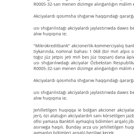
R0005-32-san menen dizimge alınǵanlıǵın málim e
Akciyalardı qosımsha shıǵarıw haqqındaǵı qarar
usı shıǵarılıstaǵı akciyalardı jaylastırıwda dawıs b
alıw huqıqına ie;
"Mikrokreditbank" akcionerlik-kommerciyalıq bank
tiykarında, nominal bahası 1 068 (bir mıń alpıs s
toǵız júz jetpis jeti mıń bes júz toqsan) dana ápi
usı shıǵarılıwdaǵı akciyalar Ózbekstan Respublika
R0005-32-san menen dizimge alınǵanlıǵın málim e
Akciyalardı qosımsha shıǵarıw haqqındaǵı qarar
usı shıǵarılıstaǵı akciyalardı jaylastırıwda dawıs b
alıw huqıqına ie;
Jeńilletilgen huqıqqa ie bolǵan akcioner akciyala
jeri), ózi alatuǵın akciyalardıń sanı kórsetilgen 
ofisi yamasa Banktiń aymaqlıq bólimleri arqalı) ji
asırıwǵa haqılı. Bunday arza usı jeńilletilgen hu
aymaqlıq bólimleri arqalı) beriliwi kerek;