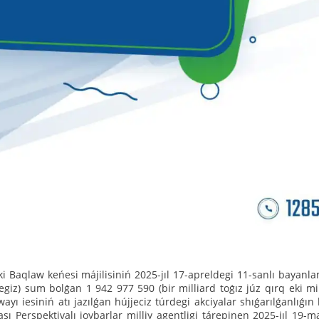
i Baqlaw keńesi májilisiniń 2025-jıl 17-apreldegi 11-sanlı bayanl
egiz) sum bolǵan 1 942 977 590 (bir milliard toǵız júz qırq eki mi
wayı iesiniń atı jazılǵan hújjeciz túrdegi akciyalar shıǵarılǵanlıǵı
sı Perspektivalı joybarlar milliy agentligi tárepinen 2025-jıl 19-