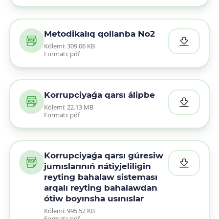
Metodikalıq qollanba No2
Kólemi: 309.06 KB
Formatı: pdf
Korrupciyaǵa qarsı álipbe
Kólemi: 22.13 MB
Formatı: pdf
Korrupciyaǵa qarsı gúresiw
jumıslarınıń nátiyjeliligin
reyting bahalaw sisteması
arqalı reyting bahalawdan
ótiw boyınsha usınıslar
Kólemi: 995.52 KB
Formatı: pdf