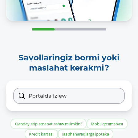
Savollaringiz bormi yoki
maslahat kerakmi?
Qanday etip amanat ashıw múmkin?
Mobil qosımshası
Kredit kartası
Jas shańaraqlarǵa ipoteka