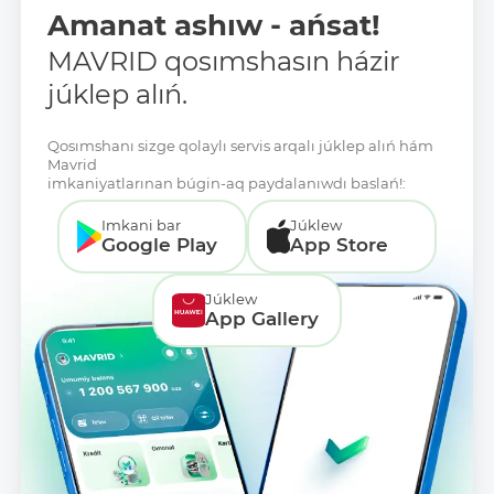
Amanat ashıw - ańsat!
MAVRID qosımshasın házir
júklep alıń.
Qosımshanı sizge qolaylı servis arqalı júklep alıń hám
Mavrid
imkaniyatlarınan búgin-aq paydalanıwdı baslań!:
Imkani bar
Júklew
Google Play
App Store
Júklew
App Gallery