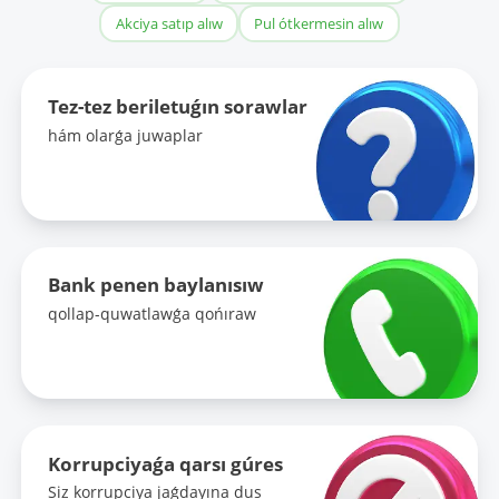
Akciya satıp alıw
Pul ótkermesin alıw
Tez-tez beriletuǵın sorawlar
hám olarǵa juwaplar
Bank penen baylanısıw
qollap-quwatlawǵa qońıraw
Korrupciyaǵa qarsı gúres
Siz korrupciya jaǵdayına dus