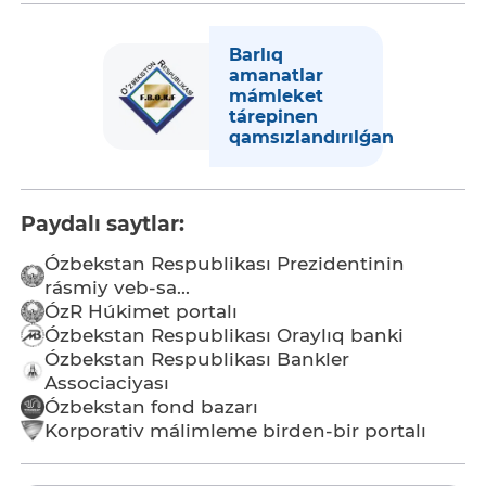
Barlıq
amanatlar
mámleket
tárepinen
qamsızlandırılǵan
Paydalı saytlar:
Ózbekstan Respublikası Prezidentinin
rásmiy veb-sa...
ÓzR Húkimet portalı
Ózbekstan Respublikası Oraylıq banki
Ózbekstan Respublikası Bankler
Associaciyası
Ózbekstan fond bazarı
Korporativ málimleme birden-bir portalı