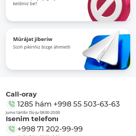
keldiniz be?
Múrájat jiberiw
Siziń pikirińiz bizge áhmietli
Call-oray
1285
hám
+998 55 503-63-63
Jumıs tártibi: Dú-Ju 08:00-20:00
Isenim telefonı
+998 71 202-99-99