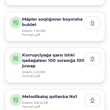
Mápler soqlıǵısıwı boyınsha
buklet
Kólemi: 1.83 MB
Formatı: pdf
Korrupciyaǵa qarsı ishki
qadaǵalaw: 100 sorawǵa 100
juwap
Kólemi: 2.23 MB
Formatı: pdf
Metodikalıq qollanba No1
Kólemi: 539.22 KB
Formatı: pdf