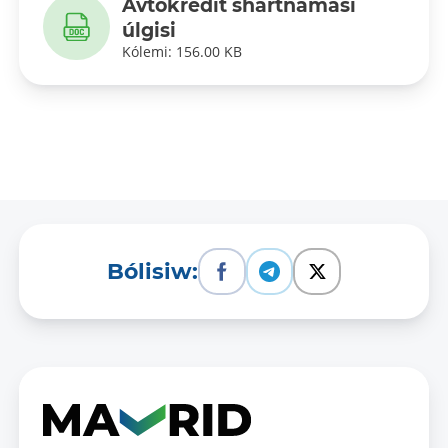
Avtokredit shártnaması
úlgisi
Kólemi: 156.00 KB
Bólisiw: