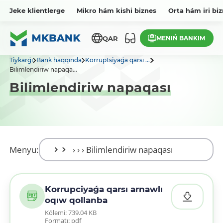
Jeke klientlerge
Mikro hám kishi biznes
Orta hám iri bi
MENIŃ BANKIM
QAR
Tiykarǵı
Bank haqqında
Korruptsiyaǵa qarsı ...
Bilimlendiriw napaqa...
Bilimlendiriw napaqası
Menyu:
Korrupciyaǵa qarsı arnawlı
oqıw qollanba
Kólemi: 739.04 KB
Formatı: pdf