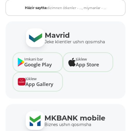
dizimnen ótkenler - ...,
miymanlar - ...
Házir saytta:
Mavrid
Jeke klientler ushın qosımsha
Imkani bar
Júklew
Google Play
App Store
Júklew
App Gallery
MKBANK mobile
Biznes ushın qosımsha