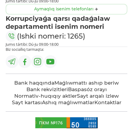
Jumıs tártibi: Dú-Ju 09:00-18:00
Aymaqlıq isenim telefonları
Korrupciyaǵa qarsı qadaǵalaw
departamenti isenim nomeri
(Ishki nomeri: 1265)
Jumıs tártibi: Dú-Ju 09:00-18:00
Biz sociallıq tarmaqta:
Bank haqqında
Maǵlıwmattı ashıp beriw
Bank rekvizitleri
Baspasóz orayı
Normativ-huqıqıy aktler
Sayt arqalı izlew
Sayt kartası
Ashıq maǵlıwmatlar
Kontaktlar