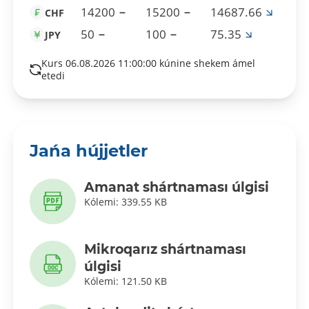
14200
15200
14687.66
CHF
50
100
75.35
JPY
Kurs 06.08.2026 11:00:00 kúnine shekem ámel
etedi
Jańa hújjetler
Amanat shártnaması úlgisi
Kólemi: 339.55 KB
Mikroqarız shártnaması
úlgisi
Kólemi: 121.50 KB