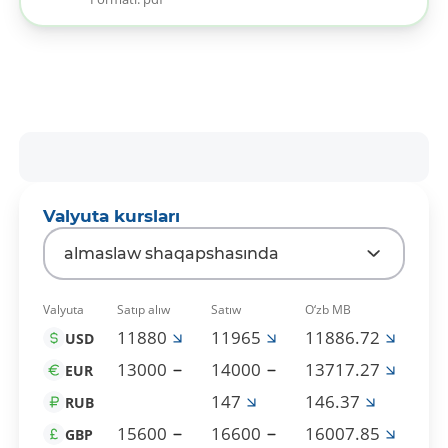
Valyuta kursları
almaslaw shaqapshasında
Valyuta
Satıp alıw
Satıw
O‘zb MB
11880
11965
11886.72
USD
13000
14000
13717.27
EUR
147
146.37
RUB
15600
16600
16007.85
GBP