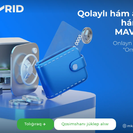
Bólisiw:
Facebook
Telegram
X
Tolıǵıraq
Qosimshanı júklep alıw