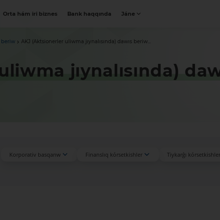
Orta hám iri biznes
Bank haqqında
Jáne
 beriw
AKJ (Aktsionerler uliwma jıynalısında) dawıs beriw...
 uliwma jıynalısında) da
Korporativ basqarıw
Finanslıq kórsetkishler
Tiykarǵı kórsetkishle