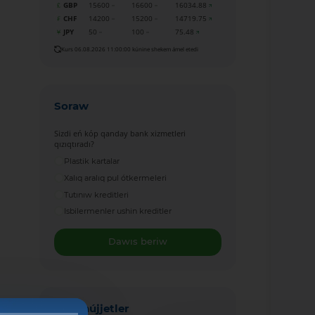
GBP
15600
16600
16034.88
CHF
14200
15200
14719.75
JPY
50
100
75.48
Kurs 06.08.2026 11:00:00 kúnine shekem ámel etedi
Soraw
Sizdi eń kóp qanday bank xizmetleri
qızıqtıradı?
Plastik kartalar
Xalıq aralıq pul ótkermeleri
Tutınıw kreditleri
Isbilermenler ushin kreditler
Dawıs beriw
Jańa hújjetler