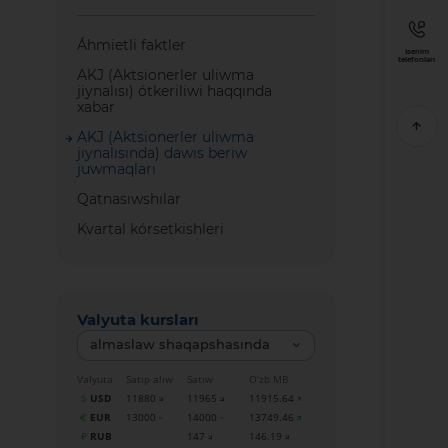
Áhmietli faktler
Isenim
telefonları
AKJ (Aktsionerler uliwma
jiynalısı) ótkeriliwi haqqında
xabar
AKJ (Aktsionerler uliwma
jıynalısında) dawıs beriw
juwmaqları
Qatnasıwshılar
Kvartal kórsetkishleri
Valyuta kursları
almaslaw shaqapshasında
Valyuta
Satıp alıw
Satıw
O‘zb MB
USD
11880
11965
11915.64
EUR
13000
14000
13749.46
RUB
147
146.19