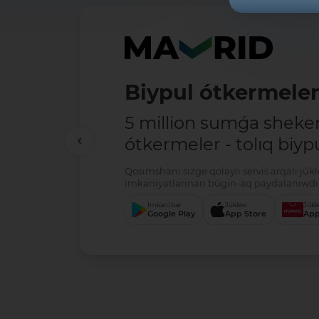
Biypul ótkermele
5 million sumǵa shek
ótkermeler - tolıq biypu
Qosımshanı sizge qolaylı servis arqalı jú
imkaniyatlarınan búgin-aq paydalanıwdı 
Imkani bar
Júklew
Júkl
Google Play
App Store
App