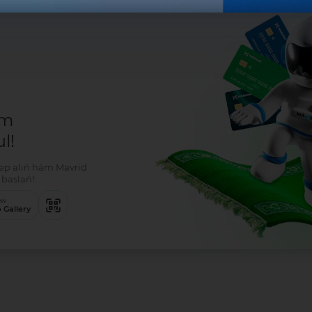
r
em
l!
klep alıń hám Mavrid
baslań!:
ew
 Gallery