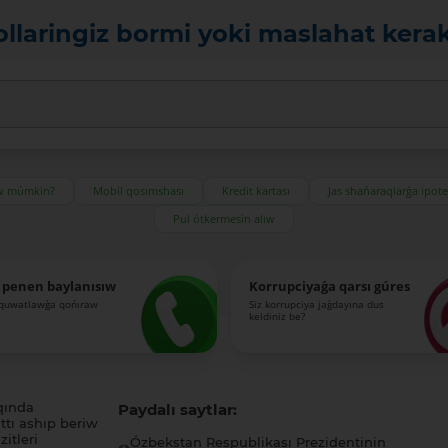
ollaringiz bormi yoki maslahat kera
ıw múmkin?
Mobil qosımshası
Kredit kartası
Jas shańaraqlarǵa ipot
Pul ótkermesin alıw
 penen baylanısıw
Korrupciyaǵa qarsı gúres
-quwatlawǵa qońıraw
Siz korrupciya jaǵdayına dus
keldiniz be?
qında
Paydalı saytlar:
tı ashıp beriw
itleri
Ózbekstan Respublikası Prezidentinin