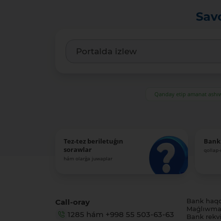
Sav
Qanday etip amanat ash
Tez-tez beriletuǵın
Bank
sorawlar
qollap
hám olarǵa juwaplar
Call-oray
Bank haq
Maǵlıwmat
1285
hám
+998 55 503-63-63
Bank rekviz