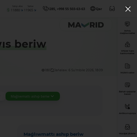
Satıp alıw
Satıw
1285, +998 55 503-63-63
Qar
11880
11965
Ashıq
maǵlıwmatlar
wıs beriw
Ofisler hám
bankomatlar
180
Jańalaw: 6 Su'mbile 2026, 18:09
Múlkti satıw
Bahalı qaǵazlar
bazarı
r
Maǵlıwmattı ashıp beriw
Antikorrupsiya
Maǵlıwmattı ashıp beriw
Múrájat jiberiw