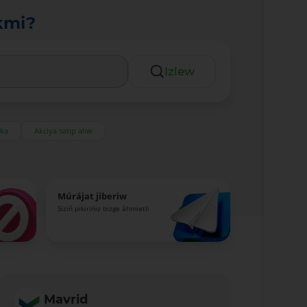
kmi?
Izlew
eka
Akciya satıp alıw
Múrájat jiberiw
Siziń pikirińiz bizge áhmietli
Mavrid