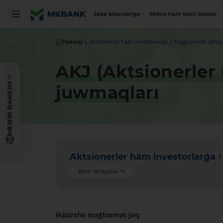
Jeke klientlerge
Mikro hám kishi biznes
Tiykarǵı
Aktsionerler hám investorlarǵa
Maǵlıwmattı ashıp
AKJ (Aktsionerler
MENIŃ BANKIM
juwmaqları
Aktsionerler hám investorlarǵa
Bank aktsiyaları
Házirshe maǵlıwmat joq