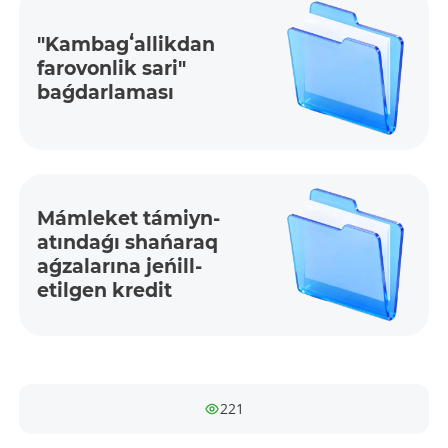
"Kamba­gʻalli­kdan
farovonlik sari"
baǵdarlaması
Mámleket támiyn­
atında­ǵı shańaraq
aǵzalarına jeńill­
etilge­n kredit
221