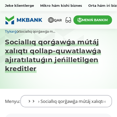
Jeke klientlerge
Mikro hám kishi biznes
Orta hám iri bi
MENIŃ BANKIM
QAR
Tiykarǵı
Sociallıq qorǵawǵa m...
Sociallıq qorǵawǵa mútáj
xalıqtı qollap-quwatlawǵa
ajıratılatuǵın jeńilletilgen
kreditler
Menyu: