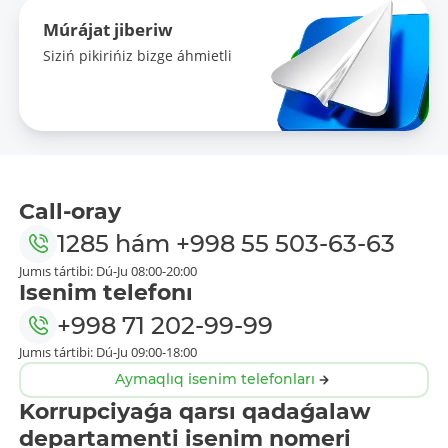
Múrájat jiberiw
Siziń pikirińiz bizge áhmietli
Call-oray
1285
hám
+998 55 503-63-63
Jumıs tártibi: Dú-Ju 08:00-20:00
Isenim telefonı
+998 71 202-99-99
Jumıs tártibi: Dú-Ju 09:00-18:00
Aymaqlıq isenim telefonları
Korrupciyaǵa qarsı qadaǵalaw
departamenti isenim nomeri