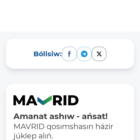
Bólisiw:
Amanat ashıw - ańsat!
MAVRID qosımshasın házir
júklep alıń.