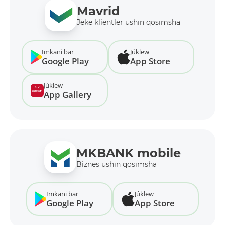
Mavrid
Jeke klientler ushın qosımsha
Imkani bar
Júklew
Google Play
App Store
Júklew
App Gallery
MKBANK mobile
Biznes ushın qosımsha
Imkani bar
Júklew
Google Play
App Store