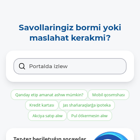
Savollaringiz bormi yoki
maslahat kerakmi?
Qanday etip amanat ashıw múmkin?
Mobil qosımshası
Kredit kartası
Jas shańaraqlarǵa ipoteka
Akciya satıp alıw
Pul ótkermesin alıw
Tez-tez beriletuǵın sorawlar