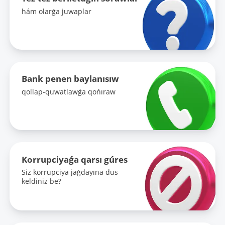
hám olarǵa juwaplar
Bank penen baylanısıw
qollap-quwatlawǵa qońıraw
Korrupciyaǵa qarsı gúres
Siz korrupciya jaǵdayına dus
keldiniz be?