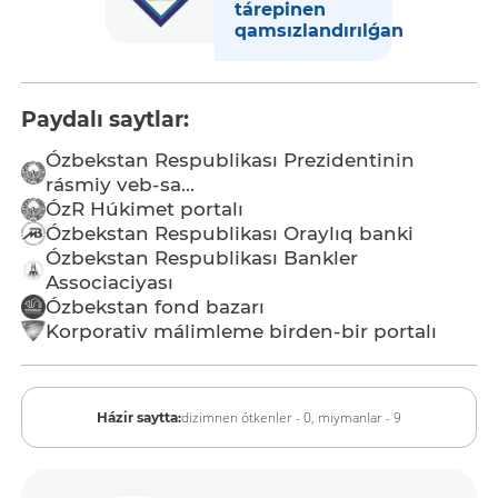
tárepinen
qamsızlandırılǵan
Paydalı saytlar:
Ózbekstan Respublikası Prezidentinin
rásmiy veb-sa...
ÓzR Húkimet portalı
Ózbekstan Respublikası Oraylıq banki
Ózbekstan Respublikası Bankler
Associaciyası
Ózbekstan fond bazarı
Korporativ málimleme birden-bir portalı
dizimnen ótkenler - 0,
miymanlar - 9
Házir saytta: