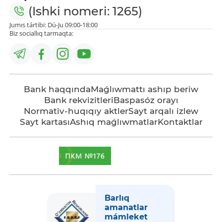
(Ishki nomeri: 1265)
Jumıs tártibi: Dú-Ju 09:00-18:00
Biz sociallıq tarmaqta:
Bank haqqında
Maǵlıwmattı ashıp beriw
Bank rekvizitleri
Baspasóz orayı
Normativ-huqıqıy aktler
Sayt arqalı izlew
Sayt kartası
Ashıq maǵlıwmatlar
Kontaktlar
Barlıq
amanatlar
mámleket