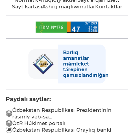
Normativ-huqıqıy aktler
Sayt arqalı izlew
Sayt kartası
Ashıq maǵlıwmatlar
Kontaktlar
Barlıq
amanatlar
mámleket
tárepinen
qamsızlandırılǵan
Paydalı saytlar:
Ózbekstan Respublikası Prezidentinin
rásmiy veb-sa...
ÓzR Húkimet portalı
Ózbekstan Respublikası Oraylıq banki