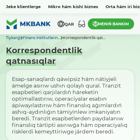
Jeke klientlerge
Mikro hám kishi biznes
Orta hám iri bi
MENIŃ BANKIM
QAR
Tiykarǵı
Finans institutların...
Korrespondentlik qat...
Korrespondentlik
qatnasıqlar
Esap-sanaqlardı qáwipsiz hám nátiyjeli
ámelge asırıw ushın qolaylı qural. Tranzit
esapbetleri qarjılardıń háreketin
optimallastırıw, operaciyalar esabın
ápiwayılastırıw hám finanslıq aǵımlardıń
ashıq-aydınlıǵın támiyinlew imkaniyatın
beredi. Tranzit esapbetlerden paydalanıw
finanslıq tártipti asırıwǵa hám operaciyalıq
risklerdi kemeyttiriwge járdem beredi.