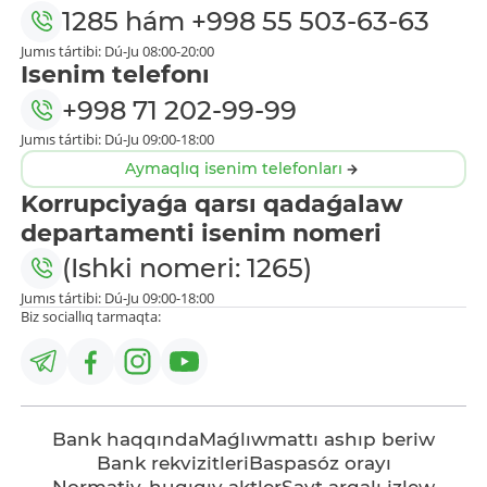
1285
hám
+998 55 503-63-63
Jumıs tártibi: Dú-Ju 08:00-20:00
Isenim telefonı
+998 71 202-99-99
Jumıs tártibi: Dú-Ju 09:00-18:00
Aymaqlıq isenim telefonları
Korrupciyaǵa qarsı qadaǵalaw
departamenti isenim nomeri
(Ishki nomeri: 1265)
Jumıs tártibi: Dú-Ju 09:00-18:00
Biz sociallıq tarmaqta:
Bank haqqında
Maǵlıwmattı ashıp beriw
Bank rekvizitleri
Baspasóz orayı