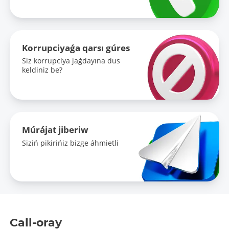
Korrupciyaǵa qarsı gúres
Siz korrupciya jaǵdayına dus
keldiniz be?
Múrájat jiberiw
Siziń pikirińiz bizge áhmietli
Call-oray