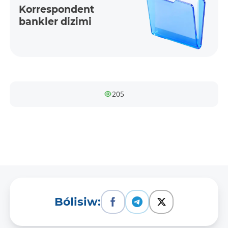
Korres­ponden­t
bankler dizimi
205
Bólisiw: