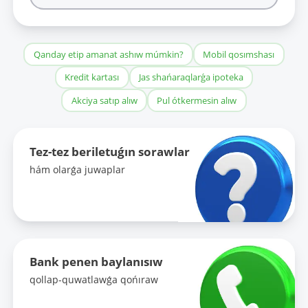
Qanday etip amanat ashıw múmkin?
Mobil qosımshası
Kredit kartası
Jas shańaraqlarǵa ipoteka
Akciya satıp alıw
Pul ótkermesin alıw
Tez-tez beriletuǵın sorawlar
hám olarǵa juwaplar
Bank penen baylanısıw
qollap-quwatlawǵa qońıraw