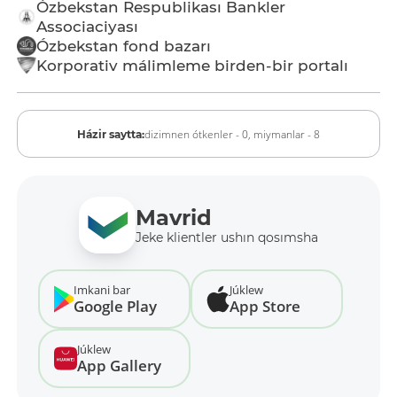
Ózbekstan Respublikası Bankler
Associaciyası
Ózbekstan fond bazarı
Korporativ málimleme birden-bir portalı
dizimnen ótkenler - 0,
miymanlar - 8
Házir saytta:
Mavrid
Jeke klientler ushın qosımsha
Imkani bar
Júklew
Google Play
App Store
Júklew
App Gallery