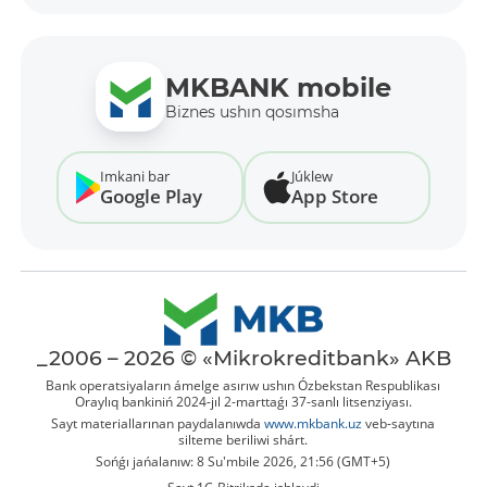
MKBANK mobile
Biznes ushın qosımsha
Imkani bar
Júklew
Google Play
App Store
_2006 – 2026 © «Mikrokreditbank» AKB
Bank operatsiyaların ámelge asırıw ushın Ózbekstan Respublikası
Oraylıq bankiniń 2024-jıl 2-marttaǵı 37-sanlı litsenziyası.
Sayt materiallarınan paydalanıwda
www.mkbank.uz
veb-saytına
silteme beriliwi shárt.
Sońǵı jańalanıw: 8 Su'mbile 2026, 21:56 (GMT+5)