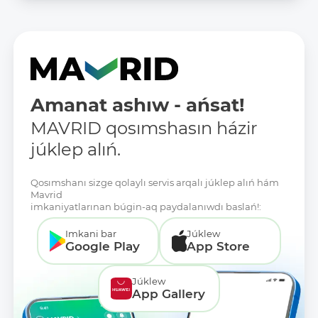
Amanat ashıw - ańsat!
MAVRID qosımshasın házir
júklep alıń.
Qosımshanı sizge qolaylı servis arqalı júklep alıń hám
Mavrid
imkaniyatlarınan búgin-aq paydalanıwdı baslań!:
Imkani bar
Júklew
Google Play
App Store
Júklew
App Gallery