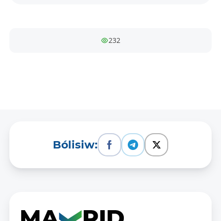
232
Bólisiw: