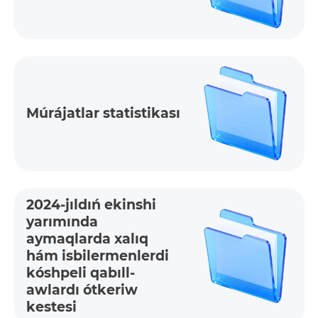
Múrájatlar statistikası
2024-jıldıń ekinshi
yarımında
aymaqlarda xalıq
hám isbile­rmenle­rdi
kóshpeli qabıll­
awlard­ı ótkeriw
kestesi