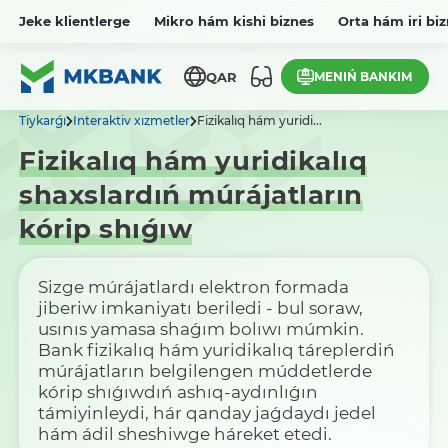
Jeke klientlerge
Mikro hám kishi biznes
Orta hám iri bi
MENIŃ BANKIM
QAR
Tiykarǵı
Interaktiv xızmetler
Fizikalıq hám yuridi...
Fizikalıq hám yuridikalıq
shaxslardıń múrájatların
kórip shıǵıw
Sizge múrájatlardı elektron formada
jiberiw imkaniyatı beriledi - bul soraw,
usınıs yamasa shaǵım bolıwı múmkin.
Bank fizikalıq hám yuridikalıq táreplerdiń
múrájatların belgilengen múddetlerde
kórip shıǵıwdıń ashıq-aydınlıǵın
támiyinleydi, hár qanday jaǵdaydı jedel
hám ádil sheshiwge háreket etedi.