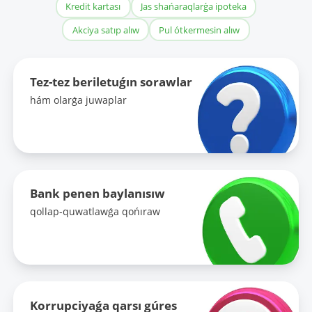
Kredit kartası
Jas shańaraqlarǵa ipoteka
Akciya satıp alıw
Pul ótkermesin alıw
Tez-tez beriletuǵın sorawlar
hám olarǵa juwaplar
Bank penen baylanısıw
qollap-quwatlawǵa qońıraw
Korrupciyaǵa qarsı gúres