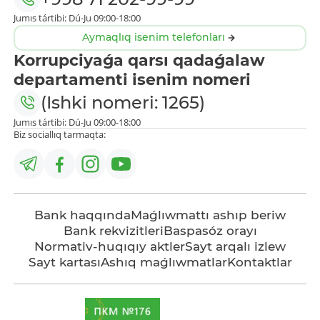
Jumıs tártibi: Dú-Ju 09:00-18:00
Aymaqlıq isenim telefonları
Korrupciyaǵa qarsı qadaǵalaw
departamenti isenim nomeri
(Ishki nomeri: 1265)
Jumıs tártibi: Dú-Ju 09:00-18:00
Biz sociallıq tarmaqta:
Bank haqqında
Maǵlıwmattı ashıp beriw
Bank rekvizitleri
Baspasóz orayı
Normativ-huqıqıy aktler
Sayt arqalı izlew
Sayt kartası
Ashıq maǵlıwmatlar
Kontaktlar