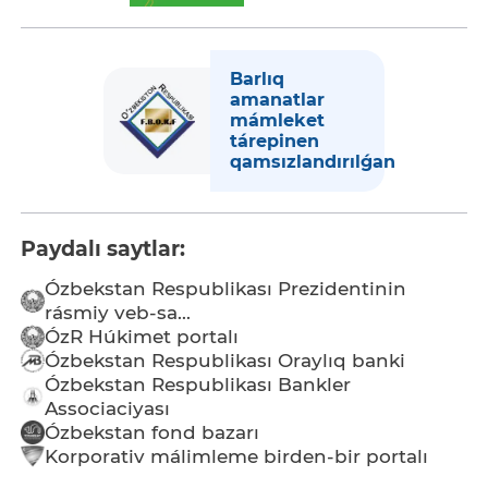
Barlıq
amanatlar
mámleket
tárepinen
qamsızlandırılǵan
Paydalı saytlar:
Ózbekstan Respublikası Prezidentinin
rásmiy veb-sa...
ÓzR Húkimet portalı
Ózbekstan Respublikası Oraylıq banki
Ózbekstan Respublikası Bankler
Associaciyası
Ózbekstan fond bazarı
Korporativ málimleme birden-bir portalı