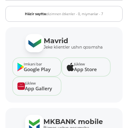
dizimnen ótkenler - 0,
miymanlar - 7
Házir saytta:
Mavrid
Jeke klientler ushın qosımsha
Imkani bar
Júklew
Google Play
App Store
Júklew
App Gallery
MKBANK mobile