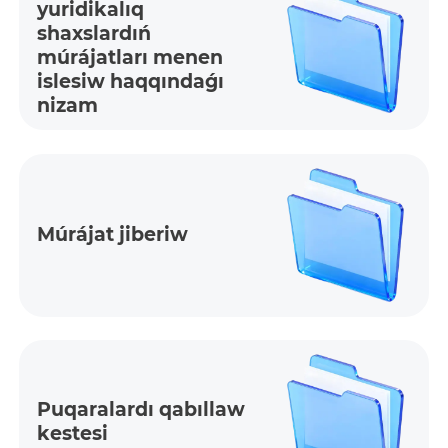
yuridikalıq
shaxslardıń
múrájatları menen
islesiw haqqındaǵı
nizam
Múrájat jiberiw
Puqaralardı qabıllaw
kestesi