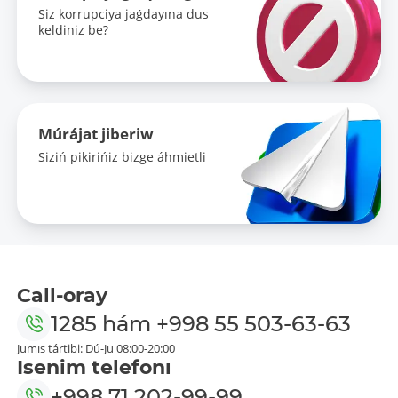
Siz korrupciya jaǵdayına dus
keldiniz be?
Múrájat jiberiw
Siziń pikirińiz bizge áhmietli
Call-oray
1285
hám
+998 55 503-63-63
Jumıs tártibi: Dú-Ju 08:00-20:00
Isenim telefonı
+998 71 202-99-99