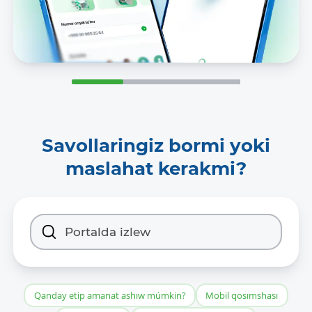
Savollaringiz bormi yoki
maslahat kerakmi?
Qanday etip amanat ashıw múmkin?
Mobil qosımshası