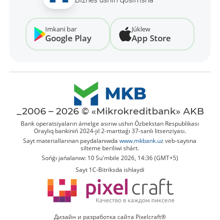
Biznes ushın qosımsha
Imkani bar
Júklew
Google Play
App Store
_2006 – 2026 © «Mikrokreditbank» AKB
Bank operatsiyaların ámelge asırıw ushın Ózbekstan Respublikası
Oraylıq bankiniń 2024-jıl 2-marttaǵı 37-sanlı litsenziyası.
Sayt materiallarınan paydalanıwda
www.mkbank.uz
veb-saytına
silteme beriliwi shárt.
Sońǵı jańalanıw: 10 Su'mbile 2026, 14:36 (GMT+5)
Sayt 1C-Bitriksda ishlaydi
Дизайн и разработка сайта Pixelcraft®