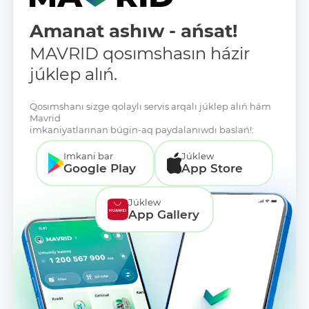
Amanat ashıw - ańsat!
MAVRID qosımshasın házir
júklep alıń.
Qosımshanı sizge qolaylı servis arqalı júklep alıń hám
Mavrid
imkaniyatlarınan búgin-aq paydalanıwdı baslań!:
Imkani bar
Júklew
Google Play
App Store
Júklew
App Gallery