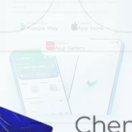
Qosımshanı sizge qolaylı servis arqalı júklep alıń hám
Mavrid
imkaniyatlarınan búgin-aq paydalanıwdı baslań!:
Imkani bar
Júklew
Google Play
App Store
Júklew
App Gallery