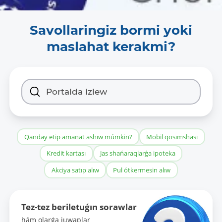
Savollaringiz bormi yoki
maslahat kerakmi?
Qanday etip amanat ashıw múmkin?
Mobil qosımshası
Kredit kartası
Jas shańaraqlarǵa ipoteka
Akciya satıp alıw
Pul ótkermesin alıw
Tez-tez beriletuǵın sorawlar
hám olarǵa juwaplar