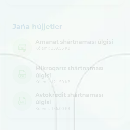
Jańa hújjetler
Amanat shártnaması úlgisi
Kólemi: 339.55 KB
Mikroqarız shártnaması
úlgisi
Kólemi: 121.50 KB
Avtokredit shártnaması
úlgisi
Kólemi: 156.00 KB