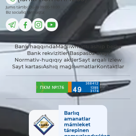
Jumıs tártibi: Dú-Ju 09:00-18:00
Biz sociallıq tarmaqta:
Bank haqqında
Maǵlıwmattı ashıp beriw
Bank rekvizitleri
Baspasóz orayı
Normativ-huqıqıy aktler
Sayt arqalı izlew
Sayt kartası
Ashıq maǵlıwmatlar
Kontaktlar
Barlıq
amanatlar
mámleket
tárepinen