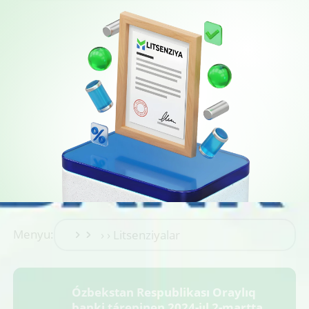
Menyu:
Ózbekstan Respublikası Oraylıq
banki tárepinen 2024-jıl 2-martta