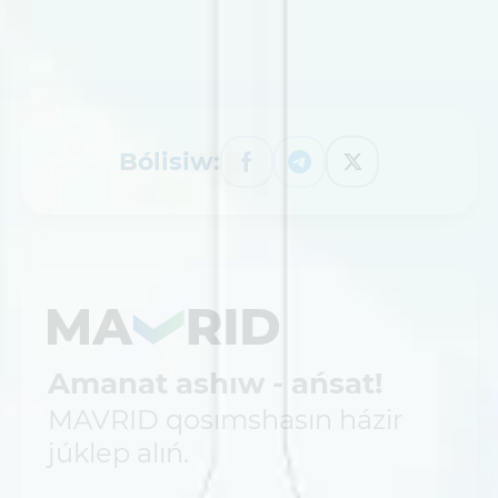
Bólisiw:
Amanat ashıw - ańsat!
MAVRID qosımshasın házir
júklep alıń.