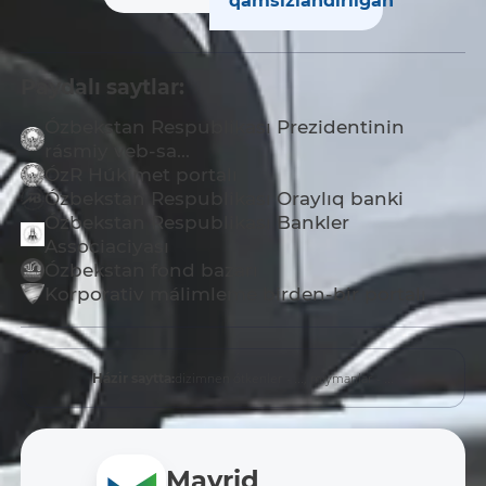
qamsızlandırılǵan
Paydalı saytlar:
Ózbekstan Respublikası Prezidentinin
rásmiy veb-sa...
ÓzR Húkimet portalı
Ózbekstan Respublikası Oraylıq banki
Ózbekstan Respublikası Bankler
Associaciyası
Ózbekstan fond bazarı
Korporativ málimleme birden-bir portalı
dizimnen ótkenler - ...,
miymanlar - ...
Házir saytta:
Mavrid