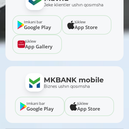
Jeke klientler ushın qosımsha
Imkani bar
Júklew
Google Play
App Store
Júklew
App Gallery
MKBANK mobile
Biznes ushın qosımsha
Imkani bar
Júklew
Google Play
App Store