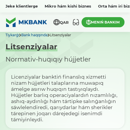
Jeke klientlerge
Mikro hám kishi biznes
Orta hám iri bi
MENIŃ BANKIM
QAR
Tiykarǵı
Bank haqqında
Litsenziyalar
Litsenziyalar
Normativ-huqıqıy hújjetler
Licenziyalar banktiń finanslıq xizmetti
nizam hújjetleri talaplarına muwapıq
ámelge asırıw huqıqın tastıyıqlaydı.
Hújjetler barlıq operaciyalardıń nızamlılıǵı,
ashıq-aydınlıǵı hám tártipke salınǵanlıǵın
sáwlelendiredi, qarıydarlar hám sherikler
tárepinen joqarı dárejedegi isenimdi
támiyinleydi.