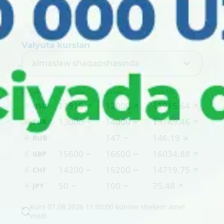
Valyuta kursları
almaslaw shaqapshasında
Valyuta
Satıp alıw
Satıw
O‘zb MB
11915
12000
11915.64
USD
13000
14000
13749.46
EUR
147
146.19
RUB
15600
16600
16034.88
GBP
14200
15200
14719.75
CHF
50
100
75.48
JPY
Kurs 07.08.2026 11:00:00 kúnine shekem ámel
etedi