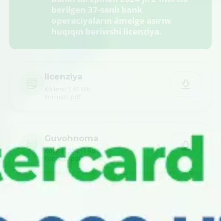
berilgen 37-sanlı bank
operaciyaların ámelge asırıw
huqıqın beriwshi licenziya.
licenziya
Kólemi: 1.41 MB
Formatı: pdf
Guvohnoma
Kólemi: 339.11 KB
Formatı: pdf