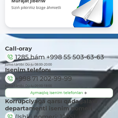
Múrájat jiberiw
Siziń pikirińiz bizge áhmietli
Call-oray
1285
hám
+998 55 503-63-63
Jumıs tártibi: Dú-Ju 08:00-20:00
Isenim telefonı
+998 71 202-99-99
Jumıs tártibi: Dú-Ju 09:00-18:00
Aymaqlıq isenim telefonları
Korrupciyaǵa qarsı qadaǵalaw
departamenti isenim nomeri
(Ishki nomeri: 1265)