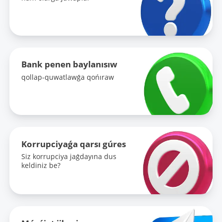
Bank penen baylanısıw
qollap-quwatlawǵa qońıraw
Korrupciyaǵa qarsı gúres
Siz korrupciya jaǵdayına dus
keldiniz be?