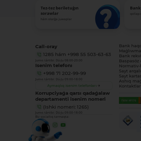
Tez-tez beriletuǵın
Bank
sorawlar
qollap
hám olarǵa juwaplar
Call-oray
Bank haq
Maǵlıwmat
1285
hám
+998 55 503-63-63
Bank rekviz
Jumıs tártibi: Dú-Ju 08:00-20:00
Baspasóz 
Isenim telefonı
Normativ-h
Sayt arqal
+998 71 202-99-99
Sayt karta
Jumıs tártibi: Dú-Ju 09:00-18:00
Ashıq maǵ
Aymaqlıq isenim telefonları
Kontaktlar
Korrupciyaǵa qarsı qadaǵalaw
departamenti isenim nomeri
(Ishki nomeri: 1265)
Jumıs tártibi: Dú-Ju 09:00-18:00
Biz sociallıq tarmaqta: