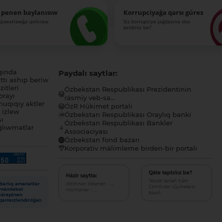
 penen baylanısıw
Korrupciyaǵa qarsı gúres
-quwatlawǵa qońıraw
Siz korrupciya jaǵdayına dus
keldiniz be?
qında
Paydalı saytlar:
tı ashıp beriw
itleri
Ózbekstan Respublikası Prezidentinin
orayı
rásmiy veb-sa...
uqıqıy aktler
ÓzR Húkimet portalı
ı izlew
Ózbekstan Respublikası Oraylıq banki
sı
Ózbekstan Respublikası Bankler
lıwmatlar
Associaciyası
Ózbekstan fond bazarı
Korporativ málimleme birden-bir portalı
Qáte taptıńız ba?
Házir saytta:
Tekstti tanlań hám
dizimnen ótkenler - ...,
Barlıq amanatlar
Ctrl+Enter túymelerin
miymanlar - ...
mámleket
basıń.
tárepinen
qamsızlandırılǵan