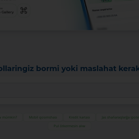
ew
 Gallery
ollaringiz bormi yoki maslahat kera
ıw múmkin?
Mobil qosımshası
Kredit kartası
Jas shańaraqlarǵa ipot
Pul ótkermesin alıw