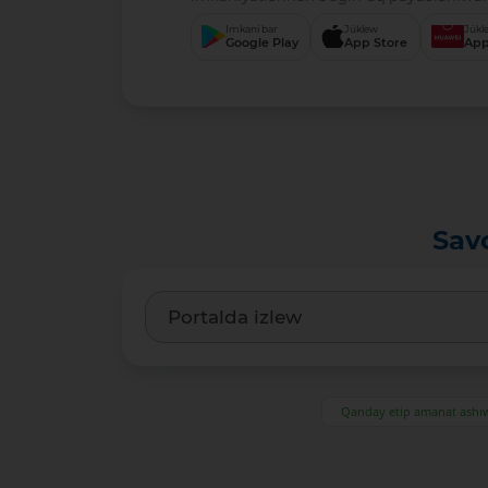
Imkani bar
Júklew
Júkl
Google Play
App Store
App
Sav
Qanday etip amanat ash