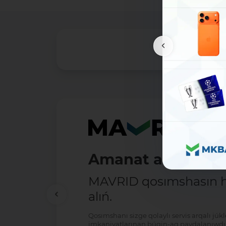
Amanat ashıw - ań
MAVRID qosımshasın há
alıń.
Qosımshanı sizge qolaylı servis arqalı jú
imkaniyatlarınan búgin-aq paydalanıwdı 