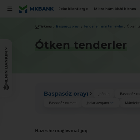
Jeke klientlerge
Mikro hám kishi biznes
Tiykarǵı
Baspasóz orayı
Tenderler hám tańlawlar
Ótken t
Ótken tenderler
MENIŃ BANKIM
Baspasóz orayı
Jańalıq
Baspasóz xa
Baspasóz xızmeti
Jaslar awqamı
Mámleket
Házirshe maǵlıwmat joq