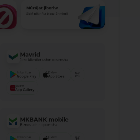
Múrájat jiberiw
Siziń pikirińiz bizge áhmietli
Mavrid
Jeke klientler ushın qosımsha
Imkani bar
Júklew
Google Play
App Store
Júklew
App Gallery
MKBANK mobile
Biznes ushın qosımsha
Imkani bar
Júklew