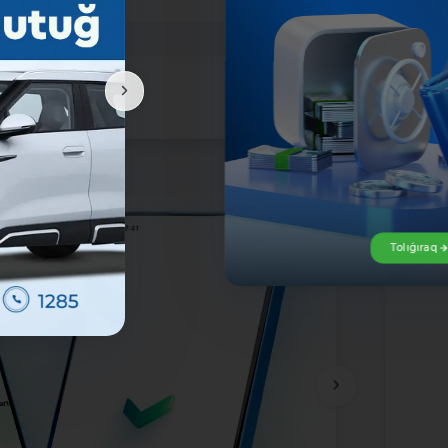
Tolıǵıraq