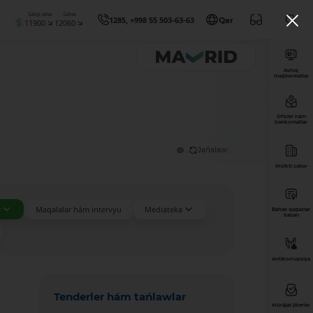
Satıp alıw
Satıw
1285, +998 55 503-63-63
Qar
11900
12060
Ashıq
maǵlıwmatlar
Ofisler hám
bankomatlar
...
Jańalaw: ...
Múlkti satıw
r
Maqalalar hám intervyu
Mediateka
Bahalı qaǵazlar
bazarı
Antikorrupsiya
Tenderler hám tańlawlar
Múrájat jiberiw