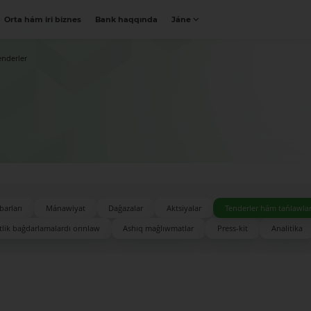
Orta hám iri biznes
Bank haqqında
Jáne
enderler
barları
Mánawiyat
Daǵazalar
Aktsiyalar
Tenderler hám tańlawla
lik baǵdarlamalardı orınlaw
Ashıq maǵlıwmatlar
Press-kit
Analitika