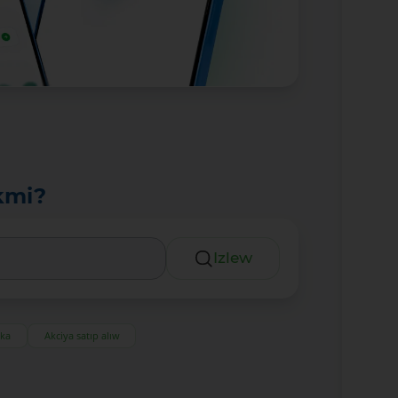
kmi?
Izlew
eka
Akciya satıp alıw