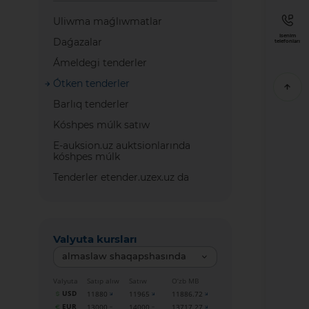
Uliwma maǵlıwmatlar
Isenim
Daǵazalar
telefonları
Ámeldegi tenderler
Ótken tenderler
Barlıq tenderler
Kóshpes múlk satıw
E-auksion.uz auktsionlarında
kóshpes múlk
Tenderler etender.uzex.uz da
Valyuta kursları
almaslaw shaqapshasında
Valyuta
Satıp alıw
Satıw
O‘zb MB
USD
11880
11965
11886.72
EUR
13000
14000
13717.27