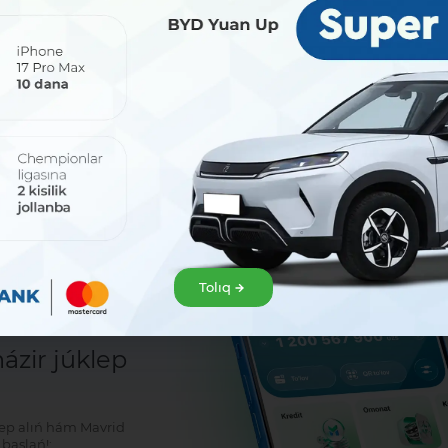
Bólisiw:
Facebook
Telegram
X
Tolıq
sat!
zir júklep
klep alıń hám Mavrid
baslań!: