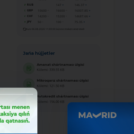
RUB
147
146.37
GBP
15600
16600
16007.85
CHF
14200
15200
14687.66
JPY
50
100
75.35
Kurs 06.08.2026 11:00:00 kúnine shekem ámel etedi
Jańa hújjetler
Amanat shártnaması úlgisi
Kólemi: 339.55 KB
Mikroqarız shártnaması úlgisi
Kólemi: 121.50 KB
Avtokredit shártnaması úlgisi
Kólemi: 156.00 KB